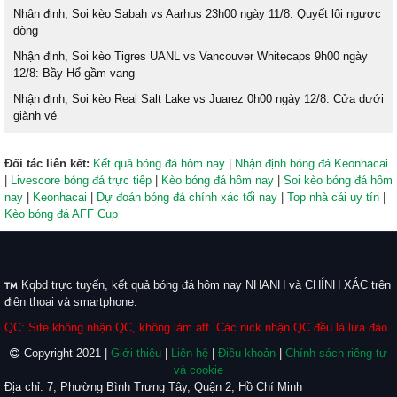
Nhận định, Soi kèo Sabah vs Aarhus 23h00 ngày 11/8: Quyết lội ngược
dòng
Nhận định, Soi kèo Tigres UANL vs Vancouver Whitecaps 9h00 ngày
12/8: Bầy Hổ gầm vang
Nhận định, Soi kèo Real Salt Lake vs Juarez 0h00 ngày 12/8: Cửa dưới
giành vé
Đối tác liên kết:
Kết quả bóng đá hôm nay
|
Nhận định bóng đá Keonhacai
|
Livescore bóng đá trực tiếp
|
Kèo bóng đá hôm nay
|
Soi kèo bóng đá hôm
nay
|
Keonhacai
|
Dự đoán bóng đá chính xác tối nay
|
Top nhà cái uy tín
|
Kèo bóng đá AFF Cup
Kqbd trực tuyến, kết quả bóng đá hôm nay NHANH và CHÍNH XÁC trên
điện thoại và smartphone.
QC: Site không nhận QC, không làm aff. Các nick nhận QC đều là lừa đảo
Copyright 2021 |
Giới thiệu
|
Liên hệ
|
Điều khoản
|
Chính sách riêng tư
và cookie
Địa chỉ: 7, Phường Bình Trưng Tây, Quận 2, Hồ Chí Minh