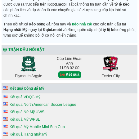
được đưa ra trực tiếp trên
Kqbd.mobi
. Tất cả thông tin bạn cần về
tỷ lệ kèo
,
các phân tích và dự đoán từ các chuyên gia sẽ được cung cấp kịp thời và
chính xác.
Theo dõi tất cả
kèo bóng đá
hôm nay và
kèo nhà cái
cho các trận đấu tại
Hạng nhất Mỹ
ngay tại
Kqbd.mobi
và đừng quên cập nhật
tỷ lệ kèo
từng phút,
từng giờ để không bỏ lỡ cơ hội chiến thắng.
TRẬN ĐẤU NỔI BẬT
Cúp Liên Đoàn
Anh
11/08 02:00
Kết quả
Plymouth Argyle
Exeter City
Kết quả bóng đá Mỹ
Kết quả VĐQG Mỹ
Kết quả North American Soccer League
Kết quả Nữ Mỹ UWS
Kết quả Mỹ WPSL
Kết quả Mỹ Mobile Mini Sun Cup
Kết quả Hạng nhất Mỹ