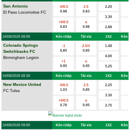
San Antonio
2.20
-0/0.5
2.5
0.98
0.83
El Paso Locomotive FC
3.30
+0/0.5
u
0.83
0.98
2.88
16/08/2026 08:00
Kèo chấp
Tài xỉu
1X2
Kèo 
Colorado Springs
1.48
-1
2.5/3
0.85
0.85
Switchbacks FC
4.00
Birmingham Legion
+1
u
0.95
0.95
5.25
16/08/2026 08:30
Kèo chấp
Tài xỉu
1X2
Kèo 
New Mexico United
2.25
-0/0.5
2.5
1.03
0.85
FC Tulsa
3.30
+0/0.5
u
0.78
0.95
2.75
16/08/2026 09:00
Kèo chấp
Tài xỉu
1X2
Kèo 