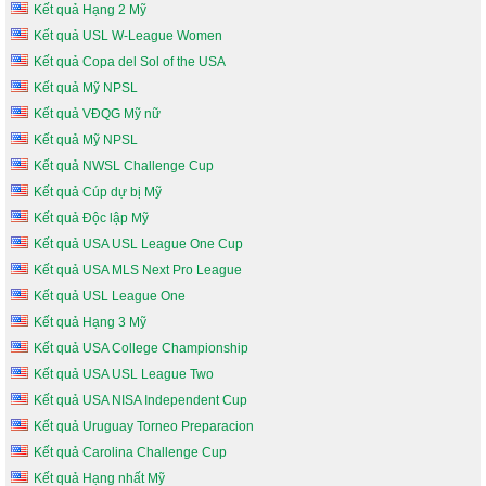
Kết quả Hạng 2 Mỹ
Kết quả USL W-League Women
Kết quả Copa del Sol of the USA
Kết quả Mỹ NPSL
Kết quả VĐQG Mỹ nữ
Kết quả Mỹ NPSL
Kết quả NWSL Challenge Cup
Kết quả Cúp dự bị Mỹ
Kết quả Độc lập Mỹ
Kết quả USA USL League One Cup
Kết quả USA MLS Next Pro League
Kết quả USL League One
Kết quả Hạng 3 Mỹ
Kết quả USA College Championship
Kết quả USA USL League Two
Kết quả USA NISA Independent Cup
Kết quả Uruguay Torneo Preparacion
Kết quả Carolina Challenge Cup
Kết quả Hạng nhất Mỹ