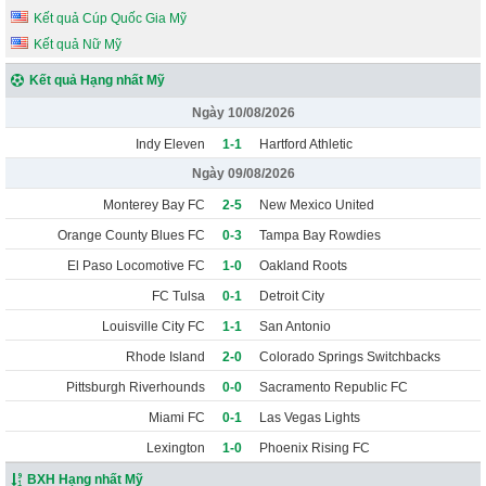
Kết quả Cúp Quốc Gia Mỹ
Kết quả Nữ Mỹ
Kết quả Hạng nhất Mỹ
Ngày 10/08/2026
Indy Eleven
1-1
Hartford Athletic
Ngày 09/08/2026
Monterey Bay FC
2-5
New Mexico United
Orange County Blues FC
0-3
Tampa Bay Rowdies
El Paso Locomotive FC
1-0
Oakland Roots
FC Tulsa
0-1
Detroit City
Louisville City FC
1-1
San Antonio
Rhode Island
2-0
Colorado Springs Switchbacks
FC
Pittsburgh Riverhounds
0-0
Sacramento Republic FC
Miami FC
0-1
Las Vegas Lights
Lexington
1-0
Phoenix Rising FC
BXH Hạng nhất Mỹ