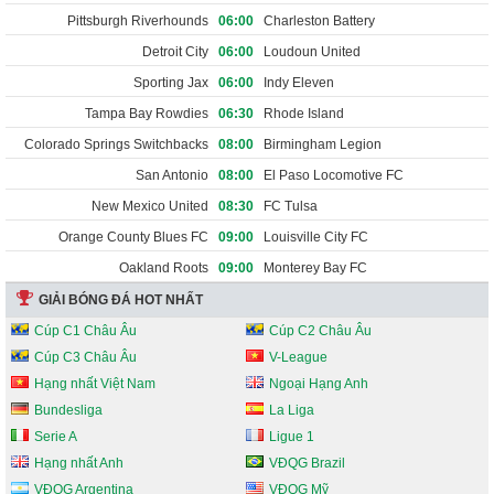
Pittsburgh Riverhounds
06:00
Charleston Battery
Detroit City
06:00
Loudoun United
Sporting Jax
06:00
Indy Eleven
Tampa Bay Rowdies
06:30
Rhode Island
Colorado Springs Switchbacks
08:00
Birmingham Legion
FC
San Antonio
08:00
El Paso Locomotive FC
New Mexico United
08:30
FC Tulsa
Orange County Blues FC
09:00
Louisville City FC
Oakland Roots
09:00
Monterey Bay FC
GIẢI BÓNG ĐÁ HOT NHẤT
Cúp C1 Châu Âu
Cúp C2 Châu Âu
Cúp C3 Châu Âu
V-League
Hạng nhất Việt Nam
Ngoại Hạng Anh
Bundesliga
La Liga
Serie A
Ligue 1
Hạng nhất Anh
VĐQG Brazil
VĐQG Argentina
VĐQG Mỹ