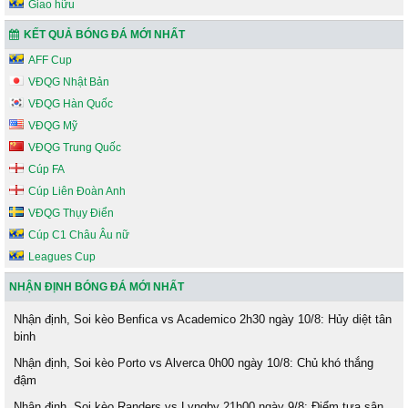
Giao hữu
KẾT QUẢ BÓNG ĐÁ MỚI NHẤT
AFF Cup
VĐQG Nhật Bản
VĐQG Hàn Quốc
VĐQG Mỹ
VĐQG Trung Quốc
Cúp FA
Cúp Liên Đoàn Anh
VĐQG Thụy Điển
Cúp C1 Châu Âu nữ
Leagues Cup
NHẬN ĐỊNH BÓNG ĐÁ MỚI NHẤT
Nhận định, Soi kèo Benfica vs Academico 2h30 ngày 10/8: Hủy diệt tân
binh
Nhận định, Soi kèo Porto vs Alverca 0h00 ngày 10/8: Chủ khó thắng
đậm
Nhận định, Soi kèo Randers vs Lyngby 21h00 ngày 9/8: Điểm tựa sân