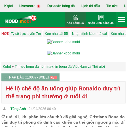
Kqbd
Livescore
Dự đoán bóng đá
Lịch thi đấu
Tin tức
L
Kèo bóng đá
Nhận định bóng đá
HOT:
Tỷ số trực tuyến 7m
Kèo nhà cái 55
Nhận định kèo nhà cái
Kèo nhà c
Kqbd
»
Tin tức bóng đá hôm nay, tin bóng đá Việt Nam và Thế giới
»» NẠP ĐẦU x100% - 8XBET
Hé lộ chế độ ăn uống giúp Ronaldo duy trì
thể trạng phi thường ở tuổi 41
Tùng Anh
- 24/04/2026 06:40
Ở tuổi 41, khi phần lớn cầu thủ đã giải nghệ, Cristiano Ronaldo
vẫn duy trì phong độ đỉnh cao khiến cả thế giới ngưỡng mộ. Bí