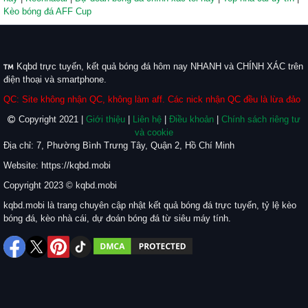
Kèo bóng đá AFF Cup
Kqbd trực tuyến, kết quả bóng đá hôm nay NHANH và CHÍNH XÁC trên
điện thoại và smartphone.
QC: Site không nhận QC, không làm aff. Các nick nhận QC đều là lừa đảo
Copyright 2021 |
Giới thiệu
|
Liên hệ
|
Điều khoản
|
Chính sách riêng tư
và cookie
Địa chỉ: 7, Phường Bình Trưng Tây, Quận 2, Hồ Chí Minh
Website: https://kqbd.mobi
Copyright 2023 © kqbd.mobi
kqbd.mobi là trang chuyên cập nhật kết quả bóng đá trực tuyến, tỷ lệ kèo
bóng đá, kèo nhà cái, dự đoán bóng đá từ siêu máy tính.