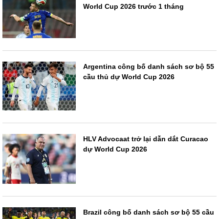
World Cup 2026 trước 1 tháng
Argentina công bố danh sách sơ bộ 55
cầu thủ dự World Cup 2026
HLV Advocaat trở lại dẫn dắt Curacao
dự World Cup 2026
Brazil công bố danh sách sơ bộ 55 cầu