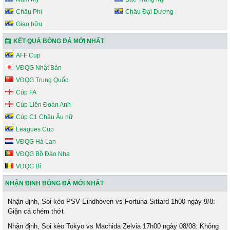
Châu Phi
Châu Đại Dương
Giao hữu
KẾT QUẢ BÓNG ĐÁ MỚI NHẤT
AFF Cup
VĐQG Nhật Bản
VĐQG Trung Quốc
Cúp FA
Cúp Liên Đoàn Anh
Cúp C1 Châu Âu nữ
Leagues Cup
VĐQG Hà Lan
VĐQG Bồ Đào Nha
VĐQG Bỉ
NHẬN ĐỊNH BÓNG ĐÁ MỚI NHẤT
Nhận định, Soi kèo PSV Eindhoven vs Fortuna Sittard 1h00 ngày 9/8:
Giận cá chém thớt
Nhận định, Soi kèo Tokyo vs Machida Zelvia 17h00 ngày 08/08: Không