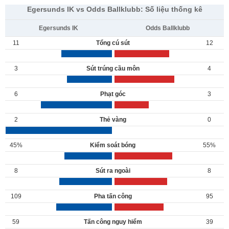
Egersunds IK vs Odds Ballklubb: Số liệu thống kê
Egersunds IK
Odds Ballklubb
11
Tổng cú sút
12
3
Sút trúng cầu môn
4
6
Phạt góc
3
2
Thẻ vàng
0
45%
Kiểm soát bóng
55%
8
Sút ra ngoài
8
109
Pha tấn công
95
59
Tấn công nguy hiểm
39