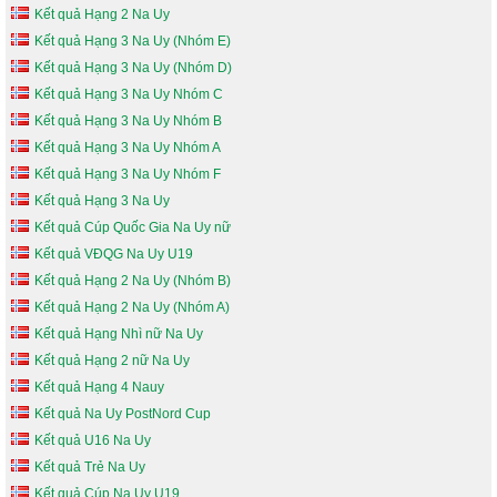
Kết quả Hạng 2 Na Uy
Kết quả Hạng 3 Na Uy (Nhóm E)
Kết quả Hạng 3 Na Uy (Nhóm D)
Kết quả Hạng 3 Na Uy Nhóm C
Kết quả Hạng 3 Na Uy Nhóm B
Kết quả Hạng 3 Na Uy Nhóm A
Kết quả Hạng 3 Na Uy Nhóm F
Kết quả Hạng 3 Na Uy
Kết quả Cúp Quốc Gia Na Uy nữ
Kết quả VĐQG Na Uy U19
Kết quả Hạng 2 Na Uy (Nhóm B)
Kết quả Hạng 2 Na Uy (Nhóm A)
Kết quả Hạng Nhì nữ Na Uy
Kết quả Hạng 2 nữ Na Uy
Kết quả Hạng 4 Nauy
Kết quả Na Uy PostNord Cup
Kết quả U16 Na Uy
Kết quả Trẻ Na Uy
Kết quả Cúp Na Uy U19