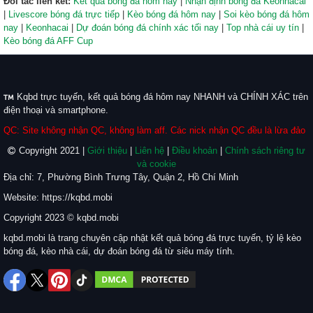
Đối tác liên kết:
Kết quả bóng đá hôm nay
|
Nhận định bóng đá Keonhacai
|
Livescore bóng đá trực tiếp
|
Kèo bóng đá hôm nay
|
Soi kèo bóng đá hôm
nay
|
Keonhacai
|
Dự đoán bóng đá chính xác tối nay
|
Top nhà cái uy tín
|
Kèo bóng đá AFF Cup
Kqbd trực tuyến, kết quả bóng đá hôm nay NHANH và CHÍNH XÁC trên
điện thoại và smartphone.
QC: Site không nhận QC, không làm aff. Các nick nhận QC đều là lừa đảo
Copyright 2021 |
Giới thiệu
|
Liên hệ
|
Điều khoản
|
Chính sách riêng tư
và cookie
Địa chỉ: 7, Phường Bình Trưng Tây, Quận 2, Hồ Chí Minh
Website: https://kqbd.mobi
Copyright 2023 © kqbd.mobi
kqbd.mobi là trang chuyên cập nhật kết quả bóng đá trực tuyến, tỷ lệ kèo
bóng đá, kèo nhà cái, dự đoán bóng đá từ siêu máy tính.