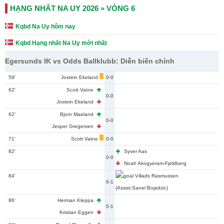
HẠNG NHẤT NA UY 2026 » VÒNG 6
Kqbd Na Uy hôm nay
Kqbd Hạng nhất Na Uy mới nhất
Egersunds IK vs Odds Ballklubb: Diễn biến chính
59'
Jostein Ekeland
0-0
62'
Scott Vatne
0-0
Jostein Ekeland
62'
Bjorn Maeland
0-0
Jesper Gregersen
71'
Scott Vatne
0-0
82'
Syver Aas
0-0
Noah Akogyeram-Fjeldberg
84'
Villads Rasmussen
0-1
(Assist:Sanel Bojadzic)
86'
Herman Kleppa
0-1
Kristian Eggen