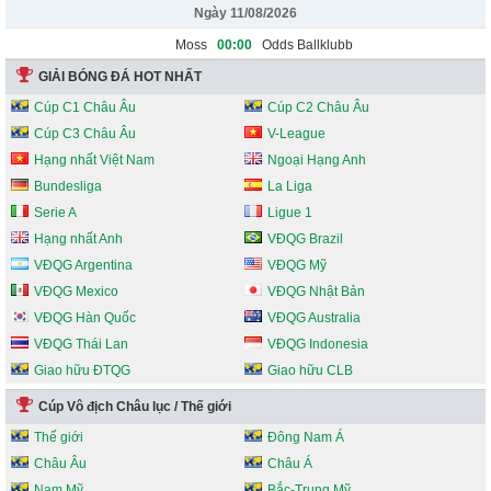
Ngày 11/08/2026
Moss
00:00
Odds Ballklubb
GIẢI BÓNG ĐÁ HOT NHẤT
Cúp C1 Châu Âu
Cúp C2 Châu Âu
Cúp C3 Châu Âu
V-League
Hạng nhất Việt Nam
Ngoại Hạng Anh
Bundesliga
La Liga
Serie A
Ligue 1
Hạng nhất Anh
VĐQG Brazil
VĐQG Argentina
VĐQG Mỹ
VĐQG Mexico
VĐQG Nhật Bản
VĐQG Hàn Quốc
VĐQG Australia
VĐQG Thái Lan
VĐQG Indonesia
Giao hữu ĐTQG
Giao hữu CLB
Cúp Vô địch Châu lục / Thế giới
Thế giới
Đông Nam Á
Châu Âu
Châu Á
Nam Mỹ
Bắc-Trung Mỹ