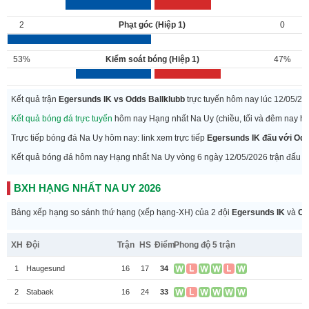
2
Phạt góc (Hiệp 1)
0
53%
Kiểm soát bóng (Hiệp 1)
47%
Kết quả trận
Egersunds IK vs Odds Ballklubb
trực tuyến hôm nay lúc 12/05/2
Kết quả bóng đá trực tuyến
hôm nay Hạng nhất Na Uy (chiều, tối và đêm nay hn
Trực tiếp bóng đá Na Uy hôm nay: link xem trực tiếp
Egersunds IK đấu với Odd
Kết quả bóng đá hôm nay Hạng nhất Na Uy vòng 6 ngày 12/05/2026 trận đấu giữ
BXH HẠNG NHẤT NA UY 2026
Bảng xếp hạng so sánh thứ hạng (xếp hạng-XH) của 2 đội
Egersunds IK
và
Od
XH
Đội
Trận
HS
Điểm
Phong độ 5 trận
1
Haugesund
16
17
34
2
Stabaek
16
24
33