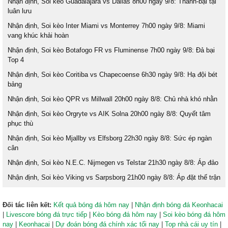
Nhận định, Soi kèo Guadalajara vs Dallas 8h00 ngày 9/8: Thành-bại tại
luân lưu
Nhận định, Soi kèo Inter Miami vs Monterrey 7h00 ngày 9/8: Miami
vang khúc khải hoàn
Nhận định, Soi kèo Botafogo FR vs Fluminense 7h00 ngày 9/8: Đả bại
Top 4
Nhận định, Soi kèo Coritiba vs Chapecoense 6h30 ngày 9/8: Hạ đội bét
bảng
Nhận định, Soi kèo QPR vs Millwall 20h00 ngày 8/8: Chủ nhà khó nhằn
Nhận định, Soi kèo Orgryte vs AIK Solna 20h00 ngày 8/8: Quyết tâm
phục thù
Nhận định, Soi kèo Mjallby vs Elfsborg 22h30 ngày 8/8: Sức ép ngàn
cân
Nhận định, Soi kèo N.E.C. Nijmegen vs Telstar 21h30 ngày 8/8: Áp đảo
Nhận định, Soi kèo Viking vs Sarpsborg 21h00 ngày 8/8: Áp đặt thế trận
Đối tác liên kết:
Kết quả bóng đá hôm nay
|
Nhận định bóng đá Keonhacai
|
Livescore bóng đá trực tiếp
|
Kèo bóng đá hôm nay
|
Soi kèo bóng đá hôm
nay
|
Keonhacai
|
Dự đoán bóng đá chính xác tối nay
|
Top nhà cái uy tín
|