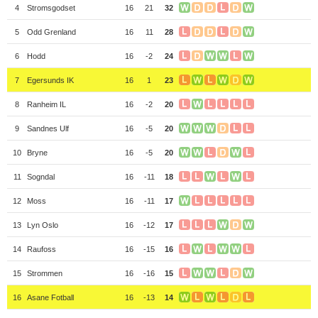
4
Stromsgodset
16
21
32
5
Odd Grenland
16
11
28
6
Hodd
16
-2
24
7
Egersunds IK
16
1
23
8
Ranheim IL
16
-2
20
9
Sandnes Ulf
16
-5
20
10
Bryne
16
-5
20
11
Sogndal
16
-11
18
12
Moss
16
-11
17
13
Lyn Oslo
16
-12
17
14
Raufoss
16
-15
16
15
Strommen
16
-16
15
16
Asane Fotball
16
-13
14