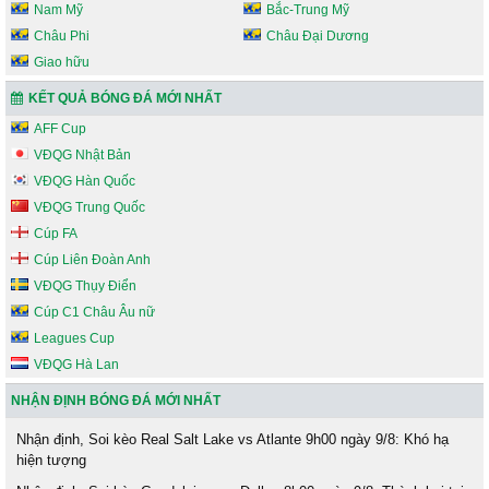
Nam Mỹ
Bắc-Trung Mỹ
Châu Phi
Châu Đại Dương
Giao hữu
KẾT QUẢ BÓNG ĐÁ MỚI NHẤT
AFF Cup
VĐQG Nhật Bản
VĐQG Hàn Quốc
VĐQG Trung Quốc
Cúp FA
Cúp Liên Đoàn Anh
VĐQG Thụy Điển
Cúp C1 Châu Âu nữ
Leagues Cup
VĐQG Hà Lan
NHẬN ĐỊNH BÓNG ĐÁ MỚI NHẤT
Nhận định, Soi kèo Real Salt Lake vs Atlante 9h00 ngày 9/8: Khó hạ
hiện tượng