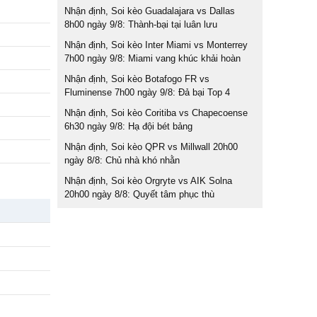
Nhận định, Soi kèo Guadalajara vs Dallas
8h00 ngày 9/8: Thành-bại tại luân lưu
Nhận định, Soi kèo Inter Miami vs Monterrey
7h00 ngày 9/8: Miami vang khúc khải hoàn
Nhận định, Soi kèo Botafogo FR vs
Fluminense 7h00 ngày 9/8: Đả bại Top 4
Nhận định, Soi kèo Coritiba vs Chapecoense
6h30 ngày 9/8: Hạ đội bét bảng
Nhận định, Soi kèo QPR vs Millwall 20h00
ngày 8/8: Chủ nhà khó nhằn
Nhận định, Soi kèo Orgryte vs AIK Solna
20h00 ngày 8/8: Quyết tâm phục thù