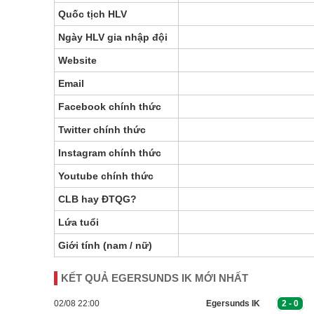
Quốc tịch HLV
Ngày HLV gia nhập đội
Website
Email
Facebook chính thức
Twitter chính thức
Instagram chính thức
Youtube chính thức
CLB hay ĐTQG?
Lứa tuổi
Giới tính (nam / nữ)
KẾT QUẢ EGERSUNDS IK MỚI NHẤT
02/08 22:00
Egersunds IK
2
-
0