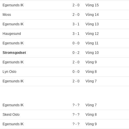
Egersunds IK
2
-
0
Vòng 15
Moss
2
-
0
Vòng 14
Egersunds IK
3
-
1
Vòng 13
Haugesund
3
-
1
Vòng 12
Egersunds IK
0
-
0
Vòng 11
Stromsgodset
0
-
2
Vòng 10
Egersunds IK
2
-
0
Vòng 9
Lyn Oslo
0
-
0
Vòng 8
Egersunds IK
2
-
0
Vòng 7
Egersunds IK
?
-
?
Vòng 7
Skeid Oslo
?
-
?
Vòng 8
Egersunds IK
?
-
?
Vòng 9