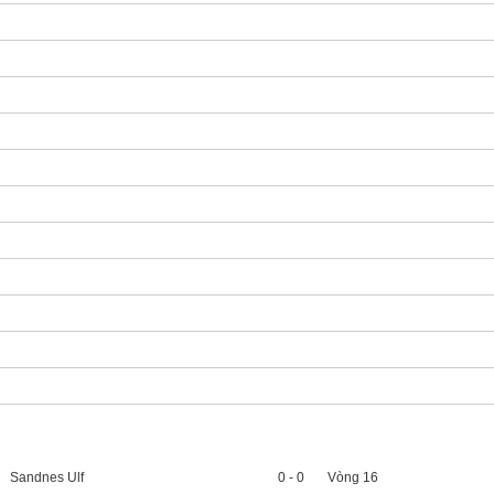
Sandnes Ulf
0
-
0
Vòng 16