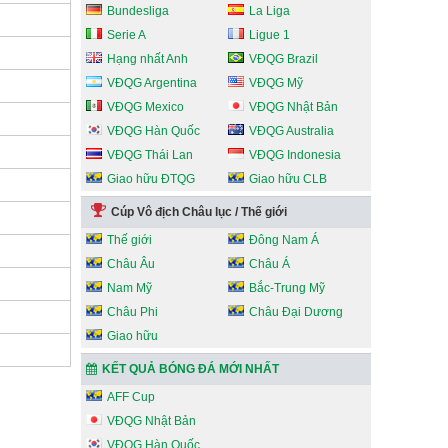
Bundesliga
La Liga
Serie A
Ligue 1
Hạng nhất Anh
VĐQG Brazil
VĐQG Argentina
VĐQG Mỹ
VĐQG Mexico
VĐQG Nhật Bản
VĐQG Hàn Quốc
VĐQG Australia
VĐQG Thái Lan
VĐQG Indonesia
Giao hữu ĐTQG
Giao hữu CLB
Cúp Vô địch Châu lục / Thế giới
Thế giới
Đông Nam Á
Châu Âu
Châu Á
Nam Mỹ
Bắc-Trung Mỹ
Châu Phi
Châu Đại Dương
Giao hữu
KẾT QUẢ BÓNG ĐÁ MỚI NHẤT
AFF Cup
VĐQG Nhật Bản
VĐQG Hàn Quốc