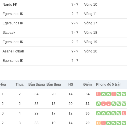
Nardo FK
?
-
?
Vòng 10
Egersunds IK
?
-
?
Vòng 11
Egersunds IK
?
-
?
Vòng 17
Stabaek
?
-
?
Vòng 18
Egersunds IK
?
-
?
Vòng 19
Asane Fotball
?
-
?
Vòng 20
Egersunds IK
?
-
?
Hòa
Thua
Bàn thắng
Bàn thua
HS
Điểm
Phong độ 5 trận
1
2
34
20
14
34
2
2
33
13
20
32
0
4
29
17
12
30
2
3
33
19
14
29