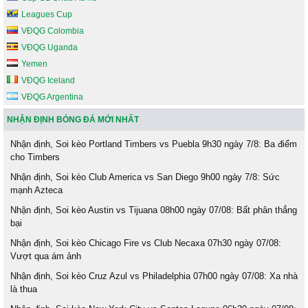
Leagues Cup
VĐQG Colombia
VĐQG Uganda
Yemen
VĐQG Iceland
VĐQG Argentina
NHẬN ĐỊNH BÓNG ĐÁ MỚI NHẤT
Nhận định, Soi kèo Portland Timbers vs Puebla 9h30 ngày 7/8: Ba điểm
cho Timbers
Nhận định, Soi kèo Club America vs San Diego 9h00 ngày 7/8: Sức
mạnh Azteca
Nhận định, Soi kèo Austin vs Tijuana 08h00 ngày 07/08: Bất phân thắng
bại
Nhận định, Soi kèo Chicago Fire vs Club Necaxa 07h30 ngày 07/08:
Vượt qua ám ảnh
Nhận định, Soi kèo Cruz Azul vs Philadelphia 07h00 ngày 07/08: Xa nhà
là thua