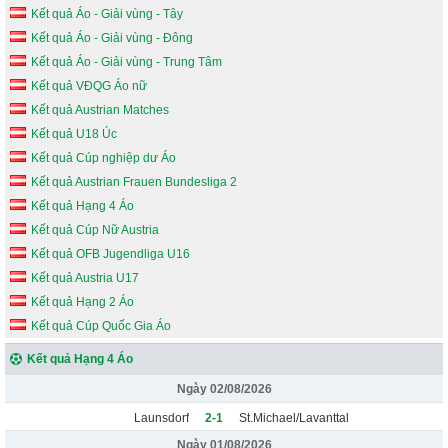
Kết quả Áo - Giải vùng - Tây
Kết quả Áo - Giải vùng - Đông
Kết quả Áo - Giải vùng - Trung Tâm
Kết quả VĐQG Áo nữ
Kết quả Austrian Matches
Kết quả U18 Úc
Kết quả Cúp nghiệp dư Áo
Kết quả Austrian Frauen Bundesliga 2
Kết quả Hạng 4 Áo
Kết quả Cúp Nữ Austria
Kết quả OFB Jugendliga U16
Kết quả Austria U17
Kết quả Hạng 2 Áo
Kết quả Cúp Quốc Gia Áo
Kết quả Hạng 4 Áo
Ngày 02/08/2026
Launsdorf
2-1
St.Michael/Lavanttal
Ngày 01/08/2026