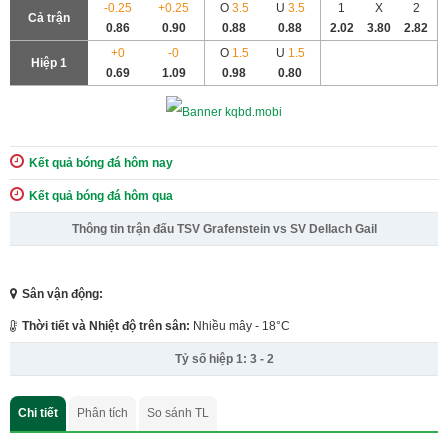
-
0.25
+
0.25
O
3.5
U
3.5
1
X
2
Cả trận
0.86
0.90
0.88
0.88
2.02
3.80
2.82
+
0
-
0
O
1.5
U
1.5
Hiệp 1
0.69
1.09
0.98
0.80
Kết quả bóng đá hôm nay
Kết quả bóng đá hôm qua
Thông tin trận đấu TSV Grafenstein vs SV Dellach Gail
Sân vận động:
Thời tiết và Nhiệt độ trên sân:
Nhiều mây - 18°C
Tỷ số hiệp 1:
3
-
2
Chi tiết
Phân tích
So sánh TL