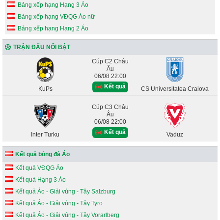
Bảng xếp hạng Hạng 3 Áo
Bảng xếp hạng VĐQG Áo nữ
Bảng xếp hạng Hạng 2 Áo
TRẬN ĐẤU NỔI BẬT
Cúp C2 Châu
Âu
06/08 22:00
Kết quả
KuPs
CS Universitatea Craiova
Cúp C3 Châu
Âu
06/08 22:00
Kết quả
Inter Turku
Vaduz
Kết quả bóng đá Áo
Kết quả VĐQG Áo
Kết quả Hạng 3 Áo
Kết quả Áo - Giải vùng - Tây Salzburg
Kết quả Áo - Giải vùng - Tây Tyro
Kết quả Áo - Giải vùng - Tây Vorarlberg