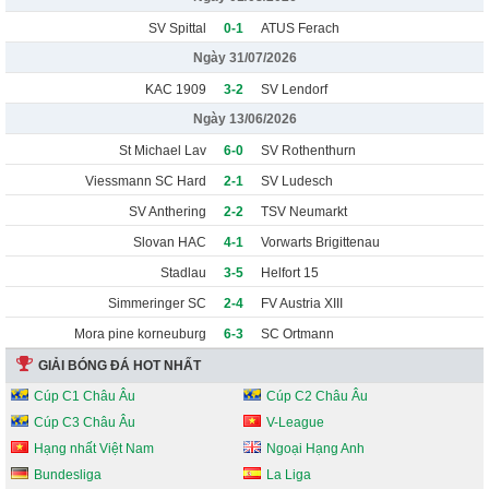
SV Spittal
0-1
ATUS Ferach
Ngày 31/07/2026
KAC 1909
3-2
SV Lendorf
Ngày 13/06/2026
St Michael Lav
6-0
SV Rothenthurn
Viessmann SC Hard
2-1
SV Ludesch
SV Anthering
2-2
TSV Neumarkt
Slovan HAC
4-1
Vorwarts Brigittenau
Stadlau
3-5
Helfort 15
Simmeringer SC
2-4
FV Austria XIII
Mora pine korneuburg
6-3
SC Ortmann
GIẢI BÓNG ĐÁ HOT NHẤT
Cúp C1 Châu Âu
Cúp C2 Châu Âu
Cúp C3 Châu Âu
V-League
Hạng nhất Việt Nam
Ngoại Hạng Anh
Bundesliga
La Liga