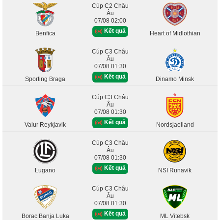
Cúp C2 Châu
Âu
07/08 02:00
Kết quả
Benfica
Heart of Midlothian
Cúp C3 Châu
Âu
07/08 01:30
Kết quả
Sporting Braga
Dinamo Minsk
Cúp C3 Châu
Âu
07/08 01:30
Kết quả
Valur Reykjavik
Nordsjaelland
Cúp C3 Châu
Âu
07/08 01:30
Kết quả
Lugano
NSI Runavik
Cúp C3 Châu
Âu
07/08 01:30
Kết quả
Borac Banja Luka
ML Vitebsk