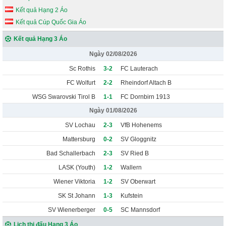
Kết quả Hạng 2 Áo
Kết quả Cúp Quốc Gia Áo
Kết quả Hạng 3 Áo
Ngày 02/08/2026
Sc Rothis
3-2
FC Lauterach
FC Wolfurt
2-2
Rheindorf Altach B
WSG Swarovski Tirol B
1-1
FC Dornbirn 1913
Ngày 01/08/2026
SV Lochau
2-3
VfB Hohenems
Mattersburg
0-2
SV Gloggnitz
Bad Schallerbach
2-3
SV Ried B
LASK (Youth)
1-2
Wallern
Wiener Viktoria
1-2
SV Oberwart
SK St Johann
1-3
Kufstein
SV Wienerberger
0-5
SC Mannsdorf
Lịch thi đấu Hạng 3 Áo