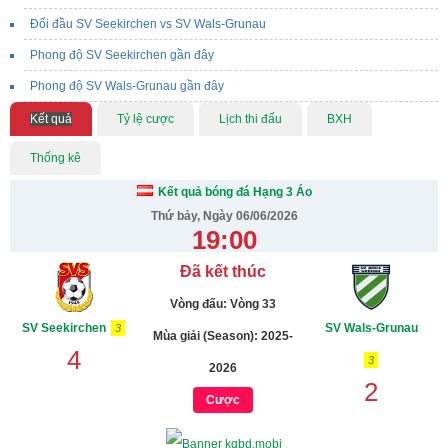
Đối đầu SV Seekirchen vs SV Wals-Grunau
Phong độ SV Seekirchen gần đây
Phong độ SV Wals-Grunau gần đây
Kết quả
Tỷ lệ cược
Lịch thi đấu
BXH
Thống kê
Kết quả bóng đá Hạng 3 Áo
Thứ bảy, Ngày 06/06/2026
19:00
Đã kết thúc
Vòng đấu: Vòng 33
SV Seekirchen
SV Wals-Grunau
3
Mùa giải (Season): 2025-
4
3
2026
2
Cược