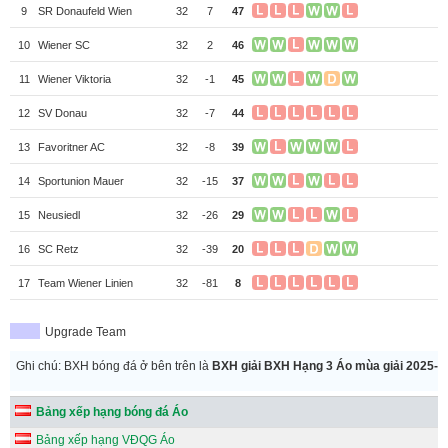
9
SR Donaufeld Wien
32
7
47
10
Wiener SC
32
2
46
11
Wiener Viktoria
32
-1
45
12
SV Donau
32
-7
44
13
Favoritner AC
32
-8
39
14
Sportunion Mauer
32
-15
37
15
Neusiedl
32
-26
29
16
SC Retz
32
-39
20
17
Team Wiener Linien
32
-81
8
Upgrade Team
Ghi chú: BXH bóng đá ở bên trên là
BXH giải BXH Hạng 3 Áo mùa giải 2025-2
Bảng xếp hạng bóng đá Áo
Bảng xếp hạng VĐQG Áo