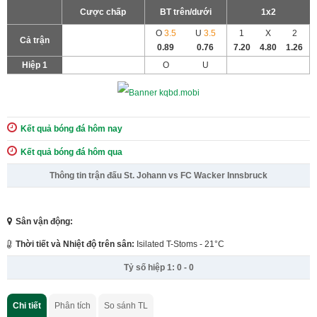
Cược chấp
BT trên/dưới
1x2
O
3.5
U
3.5
1
X
2
Cả trận
0.89
0.76
7.20
4.80
1.26
Hiệp 1
O
U
Kết quả bóng đá hôm nay
Kết quả bóng đá hôm qua
Thông tin trận đấu St. Johann vs FC Wacker Innsbruck
Sân vận động:
Thời tiết và Nhiệt độ trên sân:
Isilated T-Stoms - 21°C
Tỷ số hiệp 1:
0
-
0
Chi tiết
Phân tích
So sánh TL