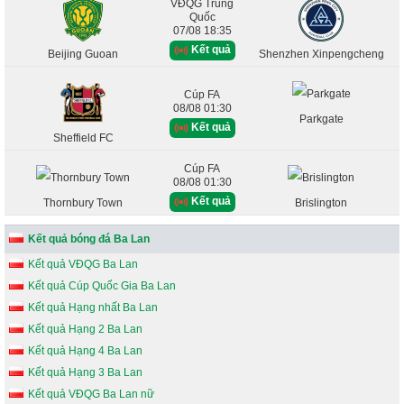
VĐQG Trung
Quốc
07/08 18:35
Kết quả
Beijing Guoan
Shenzhen Xinpengcheng
Cúp FA
08/08 01:30
Parkgate
Kết quả
Sheffield FC
Cúp FA
08/08 01:30
Kết quả
Thornbury Town
Brislington
Kết quả bóng đá Ba Lan
Kết quả VĐQG Ba Lan
Kết quả Cúp Quốc Gia Ba Lan
Kết quả Hạng nhất Ba Lan
Kết quả Hạng 2 Ba Lan
Kết quả Hạng 4 Ba Lan
Kết quả Hạng 3 Ba Lan
Kết quả VĐQG Ba Lan nữ