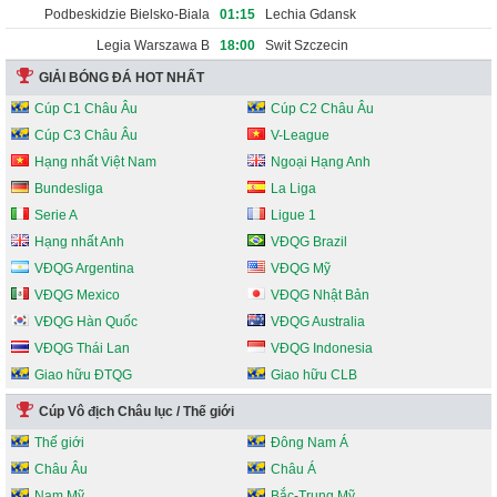
Podbeskidzie Bielsko-Biala
01:15
Lechia Gdansk
Legia Warszawa B
18:00
Swit Szczecin
GIẢI BÓNG ĐÁ HOT NHẤT
Cúp C1 Châu Âu
Cúp C2 Châu Âu
Cúp C3 Châu Âu
V-League
Hạng nhất Việt Nam
Ngoại Hạng Anh
Bundesliga
La Liga
Serie A
Ligue 1
Hạng nhất Anh
VĐQG Brazil
VĐQG Argentina
VĐQG Mỹ
VĐQG Mexico
VĐQG Nhật Bản
VĐQG Hàn Quốc
VĐQG Australia
VĐQG Thái Lan
VĐQG Indonesia
Giao hữu ĐTQG
Giao hữu CLB
Cúp Vô địch Châu lục / Thế giới
Thế giới
Đông Nam Á
Châu Âu
Châu Á
Nam Mỹ
Bắc-Trung Mỹ