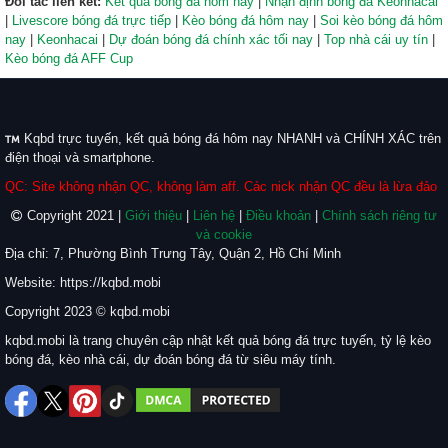
Đối tác liên kết:
Kết quả bóng đá hôm nay
|
Nhận định bóng đá Keonhacai
|
Livescore bóng đá trực tiếp
|
Kèo bóng đá hôm nay
|
Soi kèo bóng đá hôm
nay
|
Keonhacai
|
Dự đoán bóng đá chính xác tối nay
|
Top nhà cái uy tín
|
Kèo bóng đá AFF Cup
Kqbd trực tuyến, kết quả bóng đá hôm nay NHANH và CHÍNH XÁC trên
điện thoại và smartphone.
QC: Site không nhận QC, không làm aff. Các nick nhận QC đều là lừa đảo
Copyright 2021 |
Giới thiệu
|
Liên hệ
|
Điều khoản
|
Chính sách riêng tư
và cookie
Địa chỉ: 7, Phường Bình Trưng Tây, Quận 2, Hồ Chí Minh
Website: https://kqbd.mobi
Copyright 2023 © kqbd.mobi
kqbd.mobi là trang chuyên cập nhật kết quả bóng đá trực tuyến, tỷ lệ kèo
bóng đá, kèo nhà cái, dự đoán bóng đá từ siêu máy tính.