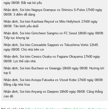
ngày 08/08: Bắt nạt kẻ yếu
Nhận định, Soi kèo Nagoya Grampus vs Shimizu S-Pulse 17h00 ngày
08/08: 3 điểm dễ dàng
Nhận định, Soi kèo Kashiwa Reysol vs Mito Hollyhock 17h00 ngày
08/08: Tân binh yếu đuối
Nhận định, Soi kèo Gimcheon Sangmu vs FC Seoul 18h00 ngày 08/08:
Tiếp tục khựng lại
Nhận định, Soi kèo Consadole Sapporo vs Tokushima Vortis 12h45
ngày 08/08: Chủ nhà trên cơ
Nhận định, Soi kèo Cerezo Osaka vs Fagiano Okayama 17h00 ngày
08/08: Lợi thế sân nhà
Nhận định, Soi kèo Bucheon vs Gwangju 18h00 ngày 08/08: Hướng tới
top 6
Nhận định, Soi kèo Avispa Fukuoka vs Vissel Kobe 17h00 ngày 08/08:
Đẳng cấp nhà Vua
Nhận định, Soi kèo Anyang vs Daejeon 18h00 ngày 08/08: Căng thẳng
cao độ