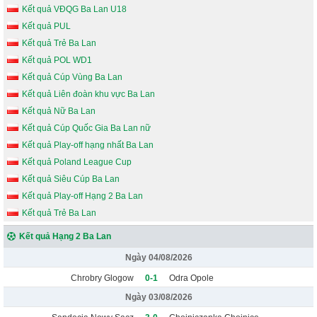
Kết quả VĐQG Ba Lan U18
Kết quả PUL
Kết quả Trẻ Ba Lan
Kết quả POL WD1
Kết quả Cúp Vùng Ba Lan
Kết quả Liên đoàn khu vực Ba Lan
Kết quả Nữ Ba Lan
Kết quả Cúp Quốc Gia Ba Lan nữ
Kết quả Play-off hạng nhất Ba Lan
Kết quả Poland League Cup
Kết quả Siêu Cúp Ba Lan
Kết quả Play-off Hạng 2 Ba Lan
Kết quả Trẻ Ba Lan
Kết quả Hạng 2 Ba Lan
Ngày 04/08/2026
Chrobry Glogow
0-1
Odra Opole
Ngày 03/08/2026