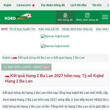
Kqbd
Livescore
Dự đoán bóng đá
Lịch thi đấu
Tin tức
L
Kèo bóng đá
Nhận định bóng đá
HOT:
Tỷ số trực tuyến 7m
Kèo nhà cái 55
Nhận định kèo nhà cái
Kèo nhà c
Kqbd
»
Kết quả bóng đá Ba Lan
»
Kết quả Hạng 2 Ba Lan
»» NẠP ĐẦU x100% - 8XBET
Kết quả Hạng 2 Ba Lan 2027 hôm nay, Tỷ số Kqbd
Hạng 2 Ba Lan
Kết quả bóng đá Hạng 2 Ba Lan hôm nay: tổng hợp kqbđ Ba Lan mới nhất, cập nh
Xem kqbd Hạng 2 Ba Lan hôm nay 2027 vòng đấu 3: trực tiếp kq bd VĐQG Ba Lan 
Giải bóng đá Hạng 2 Ba Lan có tên Tiếng Anh là Hạng 2 Ba Lan và là giải đấu 