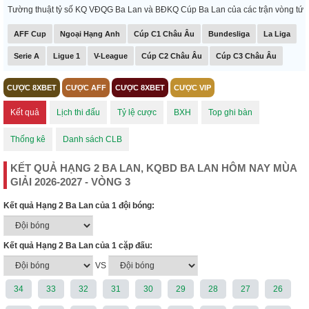
Tường thuật tỷ số KQ VĐQG Ba Lan và BĐKQ Cúp Ba Lan của các trận vòng tứ kết, 
AFF Cup
Ngoại Hạng Anh
Cúp C1 Châu Âu
Bundesliga
La Liga
Serie A
Ligue 1
V-League
Cúp C2 Châu Âu
Cúp C3 Châu Âu
CƯỢC 8XBET
CƯỢC AFF
CƯỢC 8XBET
CƯỢC VIP
Kết quả
Lịch thi đấu
Tỷ lệ cược
BXH
Top ghi bàn
Thống kê
Danh sách CLB
KẾT QUẢ HẠNG 2 BA LAN, KQBD BA LAN HÔM NAY MÙA
GIẢI 2026-2027 - VÒNG 3
Kết quả Hạng 2 Ba Lan của 1 đội bóng:
Kết quả Hạng 2 Ba Lan của 1 cặp đấu:
VS
34
33
32
31
30
29
28
27
26