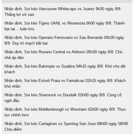
Nhận định, Soi kèo Vancouver Whitecaps vs Juarez 9h30 ngày 8/8:
Thắng lợi sít sao
Nhận định, Soi kèo Tigres UANL vs Minnesota 8h00 ngày 8/8: Thành-
bại tại… luân lưu
Nhận định, Soi kèo Operario Ferroviario vs Sao Bernardo 05h30 ngày
8/8: Duy trì mạch bất bại
Nhận định, Soi kèo Rosario Central vs Aldosivi 05h30 ngày 8/8: Chủ
nhà áp đảo
Nhận định, Soi kèo Balompie vs Guabira 04h15 ngày 8/8: Khó cho đội
khách
Nhận định, Soi kèo Estoril Praia vs Famalicao 02h15 ngày 8/8: Khách
khó nhằn
Nhận định, Soi kèo Shamrock vs Dundalk 02h00 ngày 8/8: Củng cố
ngôi đầu
Nhận định, Soi kèo Middlesbrough vs Wrexham 02h00 ngày 8/8: Thực
lực nhỉnh hơn
Nhận định, Soi kèo Cartagines vs Sporting San Jose 09h00 ngày 08/08:
Chia điểm