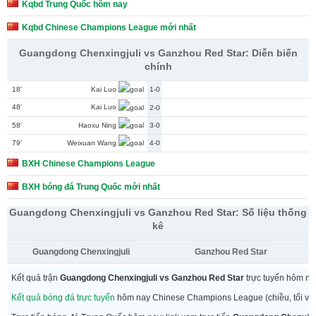
Kqbd Trung Quốc hôm nay
Kqbd Chinese Champions League mới nhất
Guangdong Chenxingjuli vs Ganzhou Red Star: Diễn biến
chính
18'
Kai Luo
1-0
48'
Kai Luo
2-0
58'
Haoxu Ning
3-0
79'
Weixuan Wang
4-0
BXH Chinese Champions League
BXH bóng đá Trung Quốc mới nhất
Guangdong Chenxingjuli vs Ganzhou Red Star: Số liệu thống
kê
Guangdong Chenxingjuli
Ganzhou Red Star
Kết quả trận
Guangdong Chenxingjuli vs Ganzhou Red Star
trực tuyến hôm na
Kết quả bóng đá trực tuyến
hôm nay Chinese Champions League (chiều, tối và 