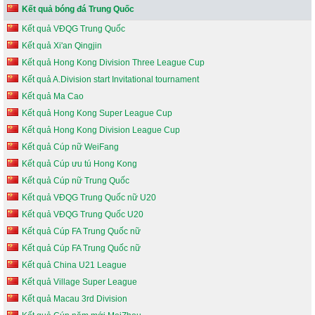
Kết quả bóng đá Trung Quốc
Kết quả VĐQG Trung Quốc
Kết quả Xi'an Qingjin
Kết quả Hong Kong Division Three League Cup
Kết quả A.Division start Invitational tournament
Kết quả Ma Cao
Kết quả Hong Kong Super League Cup
Kết quả Hong Kong Division League Cup
Kết quả Cúp nữ WeiFang
Kết quả Cúp ưu tú Hong Kong
Kết quả Cúp nữ Trung Quốc
Kết quả VĐQG Trung Quốc nữ U20
Kết quả VĐQG Trung Quốc U20
Kết quả Cúp FA Trung Quốc nữ
Kết quả Cúp FA Trung Quốc nữ
Kết quả China U21 League
Kết quả Village Super League
Kết quả Macau 3rd Division