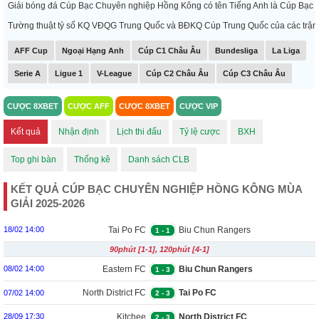
Giải bóng đá Cúp Bạc Chuyên nghiệp Hồng Kông có tên Tiếng Anh là Cúp Bạc C
Tường thuật tỷ số KQ VĐQG Trung Quốc và BĐKQ Cúp Trung Quốc của các trận vòng
AFF Cup
Ngoại Hạng Anh
Cúp C1 Châu Âu
Bundesliga
La Liga
Serie A
Ligue 1
V-League
Cúp C2 Châu Âu
Cúp C3 Châu Âu
CƯỢC 8XBET
CƯỢC AFF
CƯỢC 8XBET
CƯỢC VIP
Kết quả
Nhận định
Lịch thi đấu
Tỷ lệ cược
BXH
Top ghi bàn
Thống kê
Danh sách CLB
KẾT QUẢ CÚP BẠC CHUYÊN NGHIỆP HỒNG KÔNG MÙA
GIẢI 2025-2026
Tai Po FC
Biu Chun Rangers
18/02 14:00
1
-
1
90phút [1-1], 120phút [4-1]
Eastern FC
Biu Chun Rangers
08/02 14:00
1
-
3
North District FC
Tai Po FC
07/02 14:00
2
-
3
Kitchee
North District FC
28/09 17:30
2
-
3