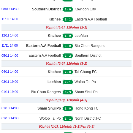
Southern District
Kowloon City
08/09 14:30
3
-
0
Kitchee
Eastern A.A Football
11/02 14:00
1
-
1
90phút [1-1], 120phút [2-1]
Team
Kitchee
LeeMan
12/11 14:00
1
-
0
Eastern A.A Football
Biu Chun Rangers
11/11 14:00
3
-
0
Team
Eastern A.A Football
Southern District
05/11 14:00
2
-
2
90phút [2-2], 120phút [3-2]
Team
Kitchee
Tai Chung FC
04/11 14:00
7
-
0
LeeMan
Wofoo Tai Po
03/11 19:00
2
-
1
Biu Chun Rangers
Sham Shui Po
01/11 19:00
3
-
3
90phút [3-3], 120phút [4-3]
Sham Shui Po
Hong Kong FC
01/10 14:00
1
-
0
Wofoo Tai Po
North District FC
01/10 14:00
1
-
1
90phút [1-1], 120phút [1-1]Pen [4-3]