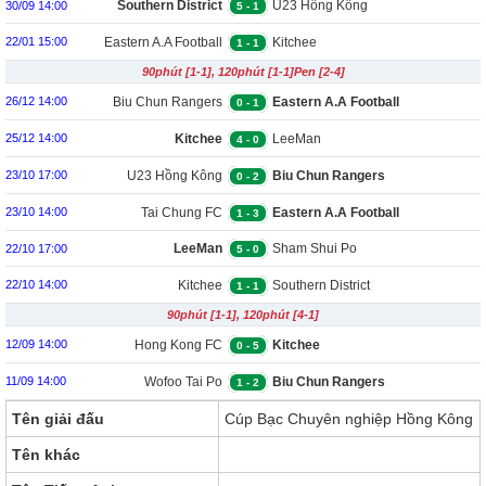
Southern District
U23 Hồng Kông
30/09 14:00
5
-
1
Eastern A.A Football
Kitchee
22/01 15:00
1
-
1
90phút [1-1], 120phút [1-1]Pen [2-4]
Team
Biu Chun Rangers
Eastern A.A Football
26/12 14:00
0
-
1
Team
Kitchee
LeeMan
25/12 14:00
4
-
0
U23 Hồng Kông
Biu Chun Rangers
23/10 17:00
0
-
2
Tai Chung FC
Eastern A.A Football
23/10 14:00
1
-
3
Team
LeeMan
Sham Shui Po
22/10 17:00
5
-
0
Kitchee
Southern District
22/10 14:00
1
-
1
90phút [1-1], 120phút [4-1]
Hong Kong FC
Kitchee
12/09 14:00
0
-
5
Wofoo Tai Po
Biu Chun Rangers
11/09 14:00
1
-
2
Tên giải đấu
Cúp Bạc Chuyên nghiệp Hồng Kông
Tên khác