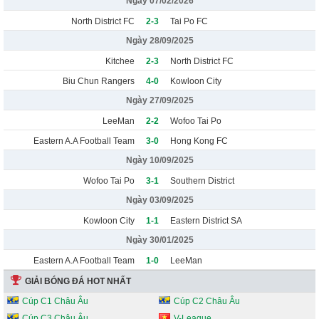
Ngày 07/02/2026
North District FC
2-3
Tai Po FC
Ngày 28/09/2025
Kitchee
2-3
North District FC
Biu Chun Rangers
4-0
Kowloon City
Ngày 27/09/2025
LeeMan
2-2
Wofoo Tai Po
Eastern A.A Football Team
3-0
Hong Kong FC
Ngày 10/09/2025
Wofoo Tai Po
3-1
Southern District
Ngày 03/09/2025
Kowloon City
1-1
Eastern District SA
Ngày 30/01/2025
Eastern A.A Football Team
1-0
LeeMan
GIẢI BÓNG ĐÁ HOT NHẤT
Cúp C1 Châu Âu
Cúp C2 Châu Âu
Cúp C3 Châu Âu
V-League