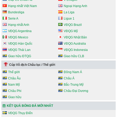
Hạng nhất Việt Nam
Ngoại Hạng Anh
Bundesliga
La Liga
Serie A
Ligue 1
Hạng nhất Anh
VĐQG Brazil
VĐQG Argentina
VĐQG Mỹ
VĐQG Mexico
VĐQG Nhật Bản
VĐQG Hàn Quốc
VĐQG Australia
VĐQG Thái Lan
VĐQG Indonesia
Giao hữu ĐTQG
Giao hữu CLB
Cúp Vô địch Châu lục / Thế giới
Thế giới
Đông Nam Á
Châu Âu
Châu Á
Nam Mỹ
Bắc-Trung Mỹ
Châu Phi
Châu Đại Dương
Giao hữu
KẾT QUẢ BÓNG ĐÁ MỚI NHẤT
VĐQG Thụy Điển