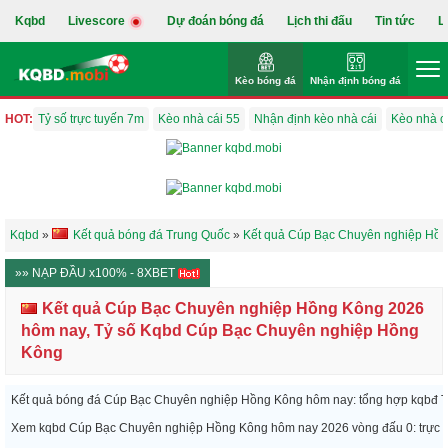
Kqbd
Livescore
Dự đoán bóng đá
Lịch thi đấu
Tin tức
L
Kèo bóng đá
Nhận định bóng đá
HOT:
Tỷ số trực tuyến 7m
Kèo nhà cái 55
Nhận định kèo nhà cái
Kèo nhà c
Kqbd
»
Kết quả bóng đá Trung Quốc
»
Kết quả Cúp Bạc Chuyên nghiệp Hồ
»» NẠP ĐẦU x100% - 8XBET
Kết quả Cúp Bạc Chuyên nghiệp Hồng Kông 2026
hôm nay, Tỷ số Kqbd Cúp Bạc Chuyên nghiệp Hồng
Kông
Kết quả bóng đá Cúp Bạc Chuyên nghiệp Hồng Kông hôm nay: tổng hợp kqbđ Tru
Xem kqbd Cúp Bạc Chuyên nghiệp Hồng Kông hôm nay 2026 vòng đấu 0: trực tiế