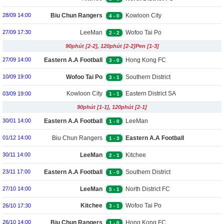
Biu Chun Rangers
Kowloon City
28/09 14:00
4
-
0
LeeMan
Wofoo Tai Po
27/09 17:30
2
-
2
90phút [2-2], 120phút [2-2]Pen [1-3]
Eastern A.A Football
Hong Kong FC
27/09 14:00
3
-
0
Team
Wofoo Tai Po
Southern District
10/09 19:00
3
-
1
Kowloon City
Eastern District SA
03/09 19:00
1
-
1
90phút [1-1], 120phút [2-1]
Eastern A.A Football
LeeMan
30/01 14:00
1
-
0
Team
Biu Chun Rangers
Eastern A.A Football
01/12 14:00
1
-
3
Team
LeeMan
Kitchee
30/11 14:00
2
-
1
Eastern A.A Football
Southern District
23/11 17:00
1
-
0
Team
LeeMan
North District FC
27/10 14:00
5
-
1
Kitchee
Wofoo Tai Po
26/10 17:30
3
-
1
Biu Chun Rangers
Hong Kong FC
26/10 14:00
1
-
0