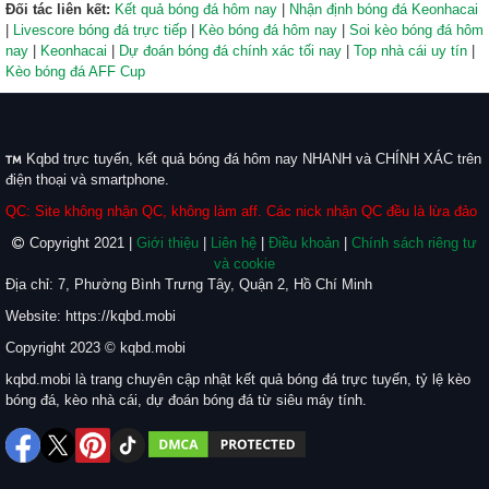
Đối tác liên kết:
Kết quả bóng đá hôm nay
|
Nhận định bóng đá Keonhacai
|
Livescore bóng đá trực tiếp
|
Kèo bóng đá hôm nay
|
Soi kèo bóng đá hôm
nay
|
Keonhacai
|
Dự đoán bóng đá chính xác tối nay
|
Top nhà cái uy tín
|
Kèo bóng đá AFF Cup
Kqbd trực tuyến, kết quả bóng đá hôm nay NHANH và CHÍNH XÁC trên
điện thoại và smartphone.
QC: Site không nhận QC, không làm aff. Các nick nhận QC đều là lừa đảo
Copyright 2021 |
Giới thiệu
|
Liên hệ
|
Điều khoản
|
Chính sách riêng tư
và cookie
Địa chỉ: 7, Phường Bình Trưng Tây, Quận 2, Hồ Chí Minh
Website: https://kqbd.mobi
Copyright 2023 © kqbd.mobi
kqbd.mobi là trang chuyên cập nhật kết quả bóng đá trực tuyến, tỷ lệ kèo
bóng đá, kèo nhà cái, dự đoán bóng đá từ siêu máy tính.