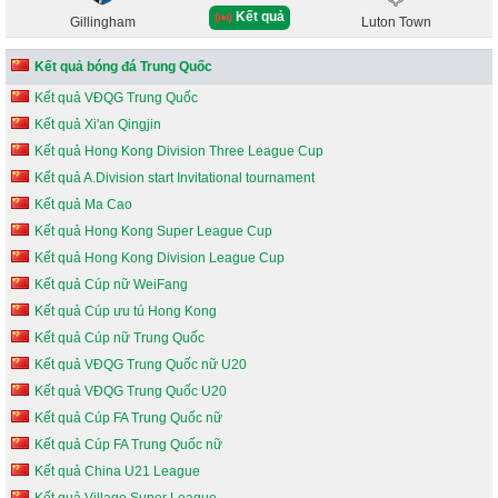
Kết quả
Gillingham
Luton Town
Kết quả bóng đá Trung Quốc
Kết quả VĐQG Trung Quốc
Kết quả Xi'an Qingjin
Kết quả Hong Kong Division Three League Cup
Kết quả A.Division start Invitational tournament
Kết quả Ma Cao
Kết quả Hong Kong Super League Cup
Kết quả Hong Kong Division League Cup
Kết quả Cúp nữ WeiFang
Kết quả Cúp ưu tú Hong Kong
Kết quả Cúp nữ Trung Quốc
Kết quả VĐQG Trung Quốc nữ U20
Kết quả VĐQG Trung Quốc U20
Kết quả Cúp FA Trung Quốc nữ
Kết quả Cúp FA Trung Quốc nữ
Kết quả China U21 League