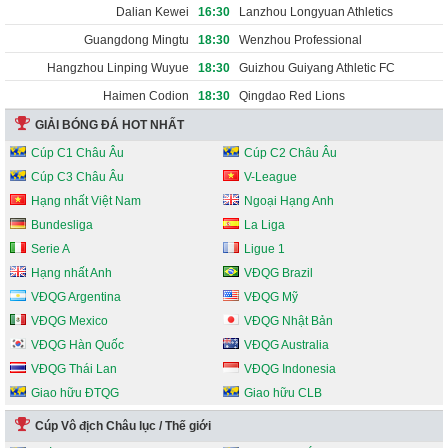
Dalian Kewei
16:30
Lanzhou Longyuan Athletics
Guangdong Mingtu
18:30
Wenzhou Professional
Hangzhou Linping Wuyue
18:30
Guizhou Guiyang Athletic FC
Haimen Codion
18:30
Qingdao Red Lions
GIẢI BÓNG ĐÁ HOT NHẤT
Cúp C1 Châu Âu
Cúp C2 Châu Âu
Cúp C3 Châu Âu
V-League
Hạng nhất Việt Nam
Ngoại Hạng Anh
Bundesliga
La Liga
Serie A
Ligue 1
Hạng nhất Anh
VĐQG Brazil
VĐQG Argentina
VĐQG Mỹ
VĐQG Mexico
VĐQG Nhật Bản
VĐQG Hàn Quốc
VĐQG Australia
VĐQG Thái Lan
VĐQG Indonesia
Giao hữu ĐTQG
Giao hữu CLB
Cúp Vô địch Châu lục / Thế giới