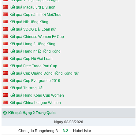
Kết quả Village Super League
Kết quả Macau 3rd Division
Kết quả Cúp năm mới MeiZhou
Kết quả Nữ Hồng Kông
Kết quả VĐQG Đài Loan nữ
Kết quả Chinese Women FA Cup
Kết quả Hạng 2 Hồng Kông
Kết quả Hạng nhất Hồng Kông
Kết quả Cúp Nữ Đài Loan
Kết quả Free Trade Port Cup
Kết quả Cup Quảng Đông Hồng Kông Nữ
Kết quả Cúp Evergrande 2019
Kết quả Thượng Hải
Kết quả Hong Kong Cup Women
Kết quả China League Women
Kết quả Hạng 2 Trung Quốc
Ngày 08/08/2026
Chengdu Rongcheng B
3-2
Hubei Istar