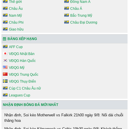
Thế giới
Đông Nam Á
Châu Âu
Châu Á
Nam Mỹ
Bắc-Trung Mỹ
Châu Phi
Châu Đại Dương
Giao hữu
BẢNG XẾP HẠNG
AFF Cup
VĐQG Nhật Bản
VĐQG Hàn Quốc
VĐQG Mỹ
VĐQG Trung Quốc
VĐQG Thụy Điển
Cúp C1 Châu Âu nữ
Leagues Cup
NHẬN ĐỊNH BÓNG ĐÁ MỚI NHẤT
Nhận định, Soi kèo Motherwell vs Falkirk 21h00 ngày 9/8: Nối dài chuỗi
thăng hoa
Nhận định, Soi kèo Kilmarnock vs Celtic 19h30 ngày 9/8: Khách thắng