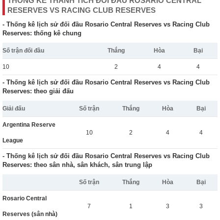
THỐNG KÊ THÀNH TÍCH ĐỐI ĐẦU ROSARIO CENTRAL
RESERVES VS RACING CLUB RESERVES
- Thống kê lịch sử đối đầu Rosario Central Reserves vs Racing Club
Reserves: thống kê chung
Số trận đối đầu
Thắng
Hòa
Bại
10
2
4
4
- Thống kê lịch sử đối đầu Rosario Central Reserves vs Racing Club
Reserves: theo giải đấu
Giải đấu
Số trận
Thắng
Hòa
Bại
Argentina Reserve
10
2
4
4
League
- Thống kê lịch sử đối đầu Rosario Central Reserves vs Racing Club
Reserves: theo sân nhà, sân khách, sân trung lập
Số trận
Thắng
Hòa
Bại
Rosario Central
7
1
3
3
Reserves (sân nhà)