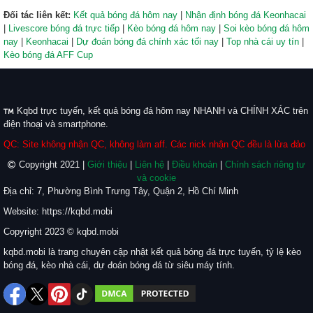
Đối tác liên kết:
Kết quả bóng đá hôm nay
|
Nhận định bóng đá Keonhacai
|
Livescore bóng đá trực tiếp
|
Kèo bóng đá hôm nay
|
Soi kèo bóng đá hôm
nay
|
Keonhacai
|
Dự đoán bóng đá chính xác tối nay
|
Top nhà cái uy tín
|
Kèo bóng đá AFF Cup
Kqbd trực tuyến, kết quả bóng đá hôm nay NHANH và CHÍNH XÁC trên
điện thoại và smartphone.
QC: Site không nhận QC, không làm aff. Các nick nhận QC đều là lừa đảo
Copyright 2021 |
Giới thiệu
|
Liên hệ
|
Điều khoản
|
Chính sách riêng tư
và cookie
Địa chỉ: 7, Phường Bình Trưng Tây, Quận 2, Hồ Chí Minh
Website: https://kqbd.mobi
Copyright 2023 © kqbd.mobi
kqbd.mobi là trang chuyên cập nhật kết quả bóng đá trực tuyến, tỷ lệ kèo
bóng đá, kèo nhà cái, dự đoán bóng đá từ siêu máy tính.