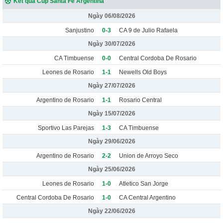
Kết quả Cúp Santa Fe Argentina
Ngày 06/08/2026
Sanjustino
0-3
CA 9 de Julio Rafaela
Ngày 30/07/2026
CA Timbuense
0-0
Central Cordoba De Rosario
Leones de Rosario
1-1
Newells Old Boys
Ngày 27/07/2026
Argentino de Rosario
1-1
Rosario Central
Ngày 15/07/2026
Sportivo Las Parejas
1-3
CA Timbuense
Ngày 29/06/2026
Argentino de Rosario
2-2
Union de Arroyo Seco
Ngày 25/06/2026
Leones de Rosario
1-0
Atletico San Jorge
Central Cordoba De Rosario
1-0
CA Central Argentino
Ngày 22/06/2026