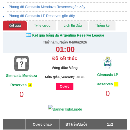
Phong độ Gimnasia Mendoza Reserves gần đây
Phong độ Gimnasia LP Reserves gần đây
Kết quả
Tỷ lệ cược
Lịch thi đấu
Thống kê
Kết quả bóng đá Argentina Reserve League
Thứ năm, Ngày 04/06/2026
01:00
Đã kết thúc
Vòng đấu: Vòng
Gimnasia LP
Gimnasia Mendoza
Mùa giải (Season): 2026
Reserves
3
Reserves
4
Cược
0
0
Cược chấp
BT trên/dưới
1x2