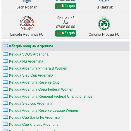
Kết quả
Lech Poznan
KI Klaksvik
Cúp C2 Châu
Âu
07/08 00:00
Kết quả
Lincoln Red Imps FC
Omonia Nicosia FC
Kết quả bóng đá Argentina
Kết quả VĐQG Argentina
Kết quả Nữ Argentina
Kết quả Argentina Primera B Women
Kết quả Siêu Cúp Argentina
Kết quả Argentina Reserve Cup
Kết quả Argentina Copa Federal Women
Kết quả Argentina Regional Federal Championships
Kết quả Siêu cúp Argentina
Kết quả Argentina Reserve League Women
Kết quả Cúp Santa Fe Argentina
Kết quả Cúp khu vực Argentina