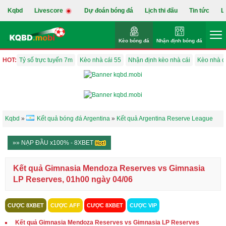
Kqbd
Livescore
Dự đoán bóng đá
Lịch thi đấu
Tin tức
L
Kèo bóng đá
Nhận định bóng đá
HOT:
Tỷ số trực tuyến 7m
Kèo nhà cái 55
Nhận định kèo nhà cái
Kèo nhà c
Kqbd
»
Kết quả bóng đá Argentina
»
Kết quả Argentina Reserve League
»» NẠP ĐẦU x100% - 8XBET
Kết quả Gimnasia Mendoza Reserves vs Gimnasia
LP Reserves, 01h00 ngày 04/06
CƯỢC 8XBET
CƯỢC AFF
CƯỢC 8XBET
CƯỢC VIP
Kết quả Gimnasia Mendoza Reserves vs Gimnasia LP Reserves