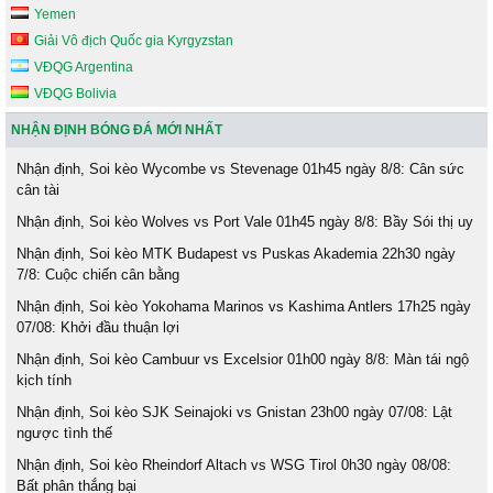
Yemen
Giải Vô địch Quốc gia Kyrgyzstan
VĐQG Argentina
VĐQG Bolivia
NHẬN ĐỊNH BÓNG ĐÁ MỚI NHẤT
Nhận định, Soi kèo Wycombe vs Stevenage 01h45 ngày 8/8: Cân sức
cân tài
Nhận định, Soi kèo Wolves vs Port Vale 01h45 ngày 8/8: Bầy Sói thị uy
Nhận định, Soi kèo MTK Budapest vs Puskas Akademia 22h30 ngày
7/8: Cuộc chiến cân bằng
Nhận định, Soi kèo Yokohama Marinos vs Kashima Antlers 17h25 ngày
07/08: Khởi đầu thuận lợi
Nhận định, Soi kèo Cambuur vs Excelsior 01h00 ngày 8/8: Màn tái ngộ
kịch tính
Nhận định, Soi kèo SJK Seinajoki vs Gnistan 23h00 ngày 07/08: Lật
ngược tình thế
Nhận định, Soi kèo Rheindorf Altach vs WSG Tirol 0h30 ngày 08/08:
Bất phân thắng bại