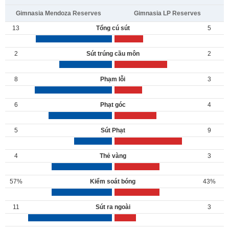
Gimnasia Mendoza Reserves
Gimnasia LP Reserves
13
Tổng cú sút
5
2
Sút trúng cầu môn
2
8
Phạm lỗi
3
6
Phạt góc
4
5
Sút Phạt
9
4
Thẻ vàng
3
57%
Kiểm soát bóng
43%
11
Sút ra ngoài
3