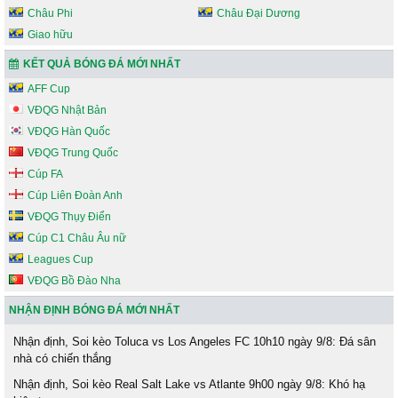
Châu Phi
Châu Đại Dương
Giao hữu
KẾT QUẢ BÓNG ĐÁ MỚI NHẤT
AFF Cup
VĐQG Nhật Bản
VĐQG Hàn Quốc
VĐQG Trung Quốc
Cúp FA
Cúp Liên Đoàn Anh
VĐQG Thụy Điển
Cúp C1 Châu Âu nữ
Leagues Cup
VĐQG Bồ Đào Nha
NHẬN ĐỊNH BÓNG ĐÁ MỚI NHẤT
Nhận định, Soi kèo Toluca vs Los Angeles FC 10h10 ngày 9/8: Đá sân
nhà có chiến thắng
Nhận định, Soi kèo Real Salt Lake vs Atlante 9h00 ngày 9/8: Khó hạ