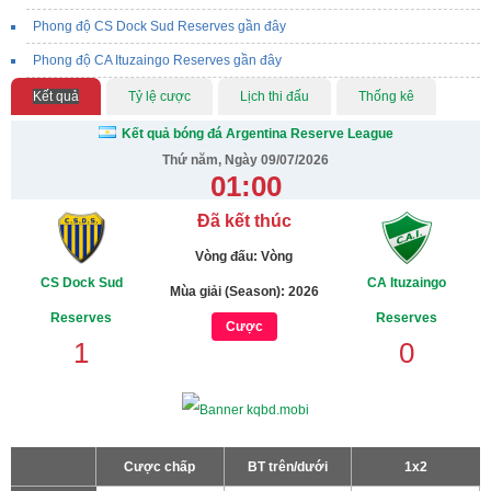
Phong độ CS Dock Sud Reserves gần đây
Phong độ CA Ituzaingo Reserves gần đây
Kết quả
Tỷ lệ cược
Lịch thi đấu
Thống kê
Kết quả bóng đá Argentina Reserve League
Thứ năm, Ngày 09/07/2026
01:00
Đã kết thúc
Vòng đấu: Vòng
CS Dock Sud
CA Ituzaingo
Mùa giải (Season): 2026
Reserves
Reserves
Cược
1
0
Cược chấp
BT trên/dưới
1x2