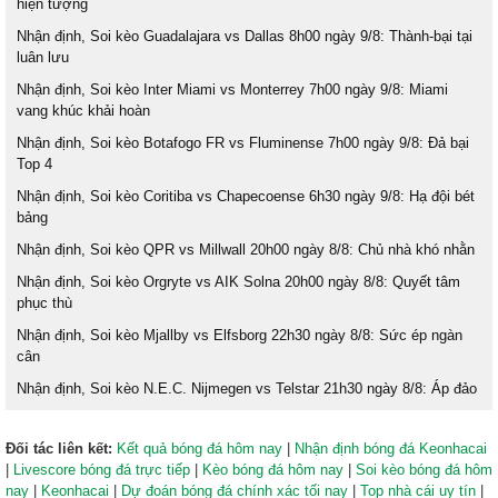
hiện tượng
Nhận định, Soi kèo Guadalajara vs Dallas 8h00 ngày 9/8: Thành-bại tại
luân lưu
Nhận định, Soi kèo Inter Miami vs Monterrey 7h00 ngày 9/8: Miami
vang khúc khải hoàn
Nhận định, Soi kèo Botafogo FR vs Fluminense 7h00 ngày 9/8: Đả bại
Top 4
Nhận định, Soi kèo Coritiba vs Chapecoense 6h30 ngày 9/8: Hạ đội bét
bảng
Nhận định, Soi kèo QPR vs Millwall 20h00 ngày 8/8: Chủ nhà khó nhằn
Nhận định, Soi kèo Orgryte vs AIK Solna 20h00 ngày 8/8: Quyết tâm
phục thù
Nhận định, Soi kèo Mjallby vs Elfsborg 22h30 ngày 8/8: Sức ép ngàn
cân
Nhận định, Soi kèo N.E.C. Nijmegen vs Telstar 21h30 ngày 8/8: Áp đảo
Đối tác liên kết:
Kết quả bóng đá hôm nay
|
Nhận định bóng đá Keonhacai
|
Livescore bóng đá trực tiếp
|
Kèo bóng đá hôm nay
|
Soi kèo bóng đá hôm
nay
|
Keonhacai
|
Dự đoán bóng đá chính xác tối nay
|
Top nhà cái uy tín
|