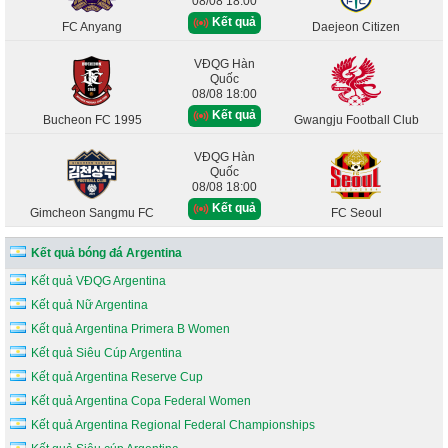
08/08 18:00
Kết quả
FC Anyang
Daejeon Citizen
VĐQG Hàn
Quốc
08/08 18:00
Kết quả
Bucheon FC 1995
Gwangju Football Club
VĐQG Hàn
Quốc
08/08 18:00
Kết quả
Gimcheon Sangmu FC
FC Seoul
Kết quả bóng đá Argentina
Kết quả VĐQG Argentina
Kết quả Nữ Argentina
Kết quả Argentina Primera B Women
Kết quả Siêu Cúp Argentina
Kết quả Argentina Reserve Cup
Kết quả Argentina Copa Federal Women
Kết quả Argentina Regional Federal Championships