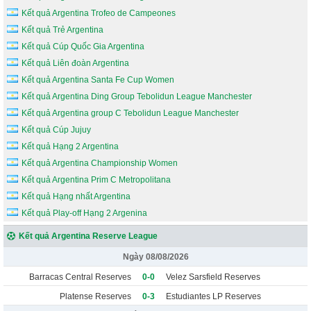
Kết quả Argentina Trofeo de Campeones
Kết quả Trẻ Argentina
Kết quả Cúp Quốc Gia Argentina
Kết quả Liên đoàn Argentina
Kết quả Argentina Santa Fe Cup Women
Kết quả Argentina Ding Group Tebolidun League Manchester
Kết quả Argentina group C Tebolidun League Manchester
Kết quả Cúp Jujuy
Kết quả Hạng 2 Argentina
Kết quả Argentina Championship Women
Kết quả Argentina Prim C Metropolitana
Kết quả Hạng nhất Argentina
Kết quả Play-off Hạng 2 Argenina
Kết quả Argentina Reserve League
Ngày 08/08/2026
Barracas Central Reserves
0-0
Velez Sarsfield Reserves
Platense Reserves
0-3
Estudiantes LP Reserves