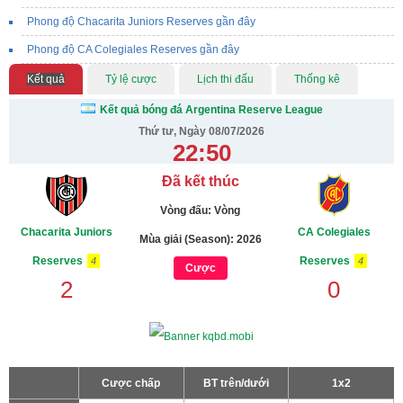
Phong độ Chacarita Juniors Reserves gần đây
Phong độ CA Colegiales Reserves gần đây
Kết quả
Tỷ lệ cược
Lịch thi đấu
Thống kê
Kết quả bóng đá Argentina Reserve League
Thứ tư, Ngày 08/07/2026
22:50
Đã kết thúc
Vòng đấu: Vòng
Chacarita Juniors
CA Colegiales
Mùa giải (Season): 2026
Reserves
Reserves
4
4
Cược
2
0
Cược chấp
BT trên/dưới
1x2