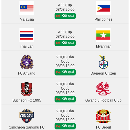
AFF Cup
08/08 20:00
Kết quả
Malaysia
Philippines
AFF Cup
08/08 20:00
Kết quả
Thái Lan
Myanmar
VĐQG Hàn
Quốc
08/08 18:00
Kết quả
FC Anyang
Daejeon Citizen
VĐQG Hàn
Quốc
08/08 18:00
Kết quả
Bucheon FC 1995
Gwangju Football Club
VĐQG Hàn
Quốc
08/08 18:00
Kết quả
Gimcheon Sangmu FC
FC Seoul