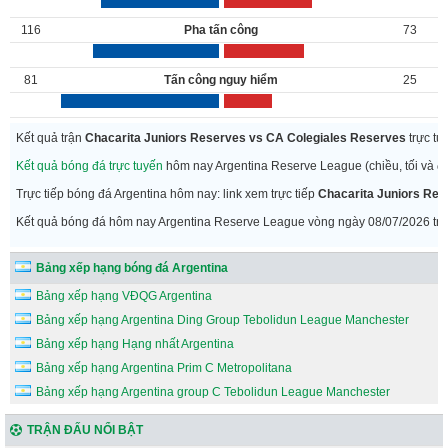
116
Pha tấn công
73
81
Tấn công nguy hiểm
25
Kết quả trận
Chacarita Juniors Reserves vs CA Colegiales Reserves
trực tu
Kết quả bóng đá trực tuyến
hôm nay Argentina Reserve League (chiều, tối và đ
Trực tiếp bóng đá Argentina hôm nay: link xem trực tiếp
Chacarita Juniors Res
Kết quả bóng đá hôm nay Argentina Reserve League vòng ngày 08/07/2026 trận 
Bảng xếp hạng bóng đá Argentina
Bảng xếp hạng VĐQG Argentina
Bảng xếp hạng Argentina Ding Group Tebolidun League Manchester
Bảng xếp hạng Hạng nhất Argentina
Bảng xếp hạng Argentina Prim C Metropolitana
Bảng xếp hạng Argentina group C Tebolidun League Manchester
TRẬN ĐẤU NỔI BẬT