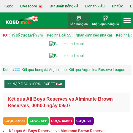
Kqbd
Livescore
Dự đoán bóng đá
Lịch thi đấu
Tin tức
L
Kèo bóng đá
Nhận định bóng đá
HOT:
Tỷ số trực tuyến 7m
Kèo nhà cái 55
Nhận định kèo nhà cái
Kèo nhà c
Kqbd
»
Kết quả bóng đá Argentina
»
Kết quả Argentina Reserve League
»» NẠP ĐẦU x100% - 8XBET
Kết quả All Boys Reserves vs Almirante Brown
Reserves, 00h00 ngày 09/07
CƯỢC 8XBET
CƯỢC AFF
CƯỢC 8XBET
CƯỢC VIP
Kết quả All Boys Reserves vs Almirante Brown Reserves