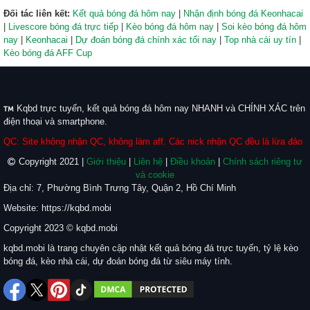
Đối tác liên kết:
Kết quả bóng đá hôm nay
|
Nhận định bóng đá Keonhacai
|
Livescore bóng đá trực tiếp
|
Kèo bóng đá hôm nay
|
Soi kèo bóng đá hôm
nay
|
Keonhacai
|
Dự đoán bóng đá chính xác tối nay
|
Top nhà cái uy tín
|
Kèo bóng đá AFF Cup
Kqbd trực tuyến, kết quả bóng đá hôm nay NHANH và CHÍNH XÁC trên
điện thoại và smartphone.
QC: Site không nhận QC, không làm aff. Các nick nhận QC đều là lừa đảo
Copyright 2021 |
Giới thiệu
|
Liên hệ
|
Điều khoản
|
Chính sách riêng tư
và cookie
Địa chỉ: 7, Phường Bình Trưng Tây, Quận 2, Hồ Chí Minh
Website: https://kqbd.mobi
Copyright 2023 © kqbd.mobi
kqbd.mobi là trang chuyên cập nhật kết quả bóng đá trực tuyến, tỷ lệ kèo
bóng đá, kèo nhà cái, dự đoán bóng đá từ siêu máy tính.