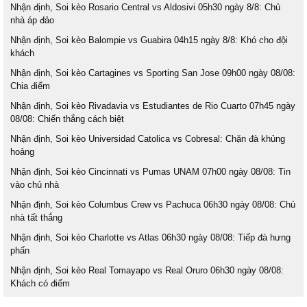
Nhận định, Soi kèo Rosario Central vs Aldosivi 05h30 ngày 8/8: Chủ
nhà áp đảo
Nhận định, Soi kèo Balompie vs Guabira 04h15 ngày 8/8: Khó cho đội
khách
Nhận định, Soi kèo Cartagines vs Sporting San Jose 09h00 ngày 08/08:
Chia điểm
Nhận định, Soi kèo Rivadavia vs Estudiantes de Rio Cuarto 07h45 ngày
08/08: Chiến thắng cách biệt
Nhận định, Soi kèo Universidad Catolica vs Cobresal: Chặn đà khủng
hoảng
Nhận định, Soi kèo Cincinnati vs Pumas UNAM 07h00 ngày 08/08: Tin
vào chủ nhà
Nhận định, Soi kèo Columbus Crew vs Pachuca 06h30 ngày 08/08: Chủ
nhà tất thắng
Nhận định, Soi kèo Charlotte vs Atlas 06h30 ngày 08/08: Tiếp đà hưng
phấn
Nhận định, Soi kèo Real Tomayapo vs Real Oruro 06h30 ngày 08/08:
Khách có điểm