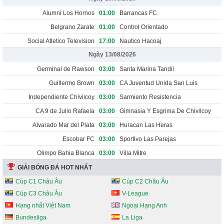
Alumni Los Hornos
01:00
Barrancas FC
Belgrano Zarate
01:00
Control Orientado
Social Atletico Television
17:00
Nautico Hacoaj
Ngày 13/08/2026
Germinal de Rawson
03:00
Santa Marina Tandil
Guillermo Brown
03:00
CA Juventud Unida San Luis
Independiente Chivilcoy
03:00
Sarmiento Resistencia
CA 9 de Julio Rafaela
03:00
Gimnasia Y Esgrima De Chivilcoy
Alvarado Mar del Plata
03:00
Huracan Las Heras
Escobar FC
03:00
Sportivo Las Parejas
Olimpo Bahia Blanca
03:00
Villa Mitre
GIẢI BÓNG ĐÁ HOT NHẤT
Cúp C1 Châu Âu
Cúp C2 Châu Âu
Cúp C3 Châu Âu
V-League
Hạng nhất Việt Nam
Ngoại Hạng Anh
Bundesliga
La Liga