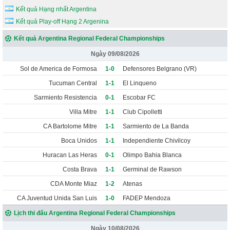
Kết quả Hạng nhất Argentina
Kết quả Play-off Hạng 2 Argenina
Kết quả Argentina Regional Federal Championships
Ngày 09/08/2026
Sol de America de Formosa
1-0
Defensores Belgrano (VR)
Tucuman Central
1-1
El Linqueno
Sarmiento Resistencia
0-1
Escobar FC
Villa Mitre
1-1
Club Cipolletti
CA Bartolome Mitre
1-1
Sarmiento de La Banda
Boca Unidos
1-1
Independiente Chivilcoy
Huracan Las Heras
0-1
Olimpo Bahia Blanca
Costa Brava
1-1
Germinal de Rawson
CDA Monte Miaz
1-2
Atenas
CA Juventud Unida San Luis
1-0
FADEP Mendoza
Lịch thi đấu Argentina Regional Federal Championships
Ngày 10/08/2026