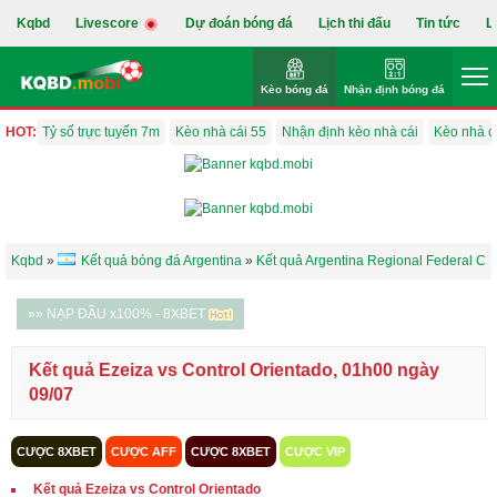
Kqbd
Livescore
Dự đoán bóng đá
Lịch thi đấu
Tin tức
L
Kèo bóng đá
Nhận định bóng đá
HOT:
Tỷ số trực tuyến 7m
Kèo nhà cái 55
Nhận định kèo nhà cái
Kèo nhà c
Kqbd
»
Kết quả bóng đá Argentina
»
Kết quả Argentina Regional Federal C
»» NẠP ĐẦU x100% - 8XBET
Kết quả Ezeiza vs Control Orientado, 01h00 ngày
09/07
CƯỢC 8XBET
CƯỢC AFF
CƯỢC 8XBET
CƯỢC VIP
Kết quả Ezeiza vs Control Orientado