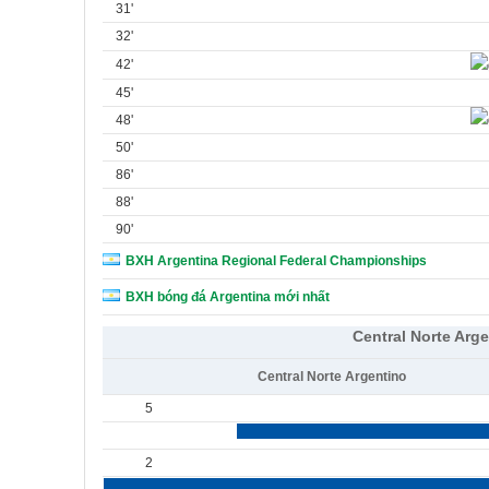
31'
32'
42'
45'
48'
50'
86'
88'
90'
BXH Argentina Regional Federal Championships
BXH bóng đá Argentina mới nhất
Central Norte Arg
Central Norte Argentino
5
2