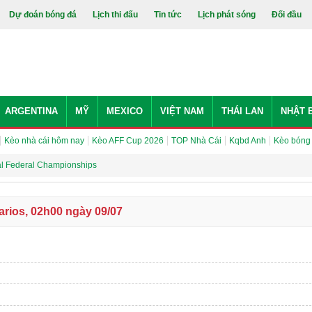
Dự đoán bóng đá
Lịch thi đấu
Tin tức
Lịch phát sóng
Đối đầu
ARGENTINA
MỸ
MEXICO
VIỆT NAM
THÁI LAN
NHẬT 
Kèo nhà cái hôm nay
Kèo AFF Cup 2026
TOP Nhà Cái
Kqbd Anh
Kèo bóng
al Federal Championships
arios, 02h00 ngày 09/07