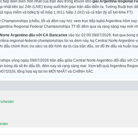
ực tiếp diễn biến mới nhất của trận đấu trong khuôn khổ
giải Argentina Regional F
 nhật liên tục 24h (LIVE) trong suốt thời gian trận đấu diễn ra. Tường thuật trực ti
t nguy hiểm và bdkq tỷ số hiệp 1 (H1), hiệp 2 (H2) và cả trận (tỷ số full-time FT).
Championships (chiều, tối và đêm nay hn): xem trực tiếp kqbd Argentina hôm nay
gentina Regional Federal Championships TT tối đêm qua và rạng sáng nay mới nh
 Norte Argentino đấu với CA Bancarios
vào lúc 02:00 09/07/2026. Ket qua bong 
ina-regional-federal-championships toi va dem nay, kq Central Norte Argentino 
đấu chính thức (ra sân) và đội hình dự bị của trận đấu, sơ đồ thi đấu và huấn luy
hips vòng ngày 09/07/2026 trận đấu giữa Central Norte Argentino đối đầu với C
rận bóng đá sẽ thi đấu tối, đêm nay và rạng sáng mai. Xem kết quả Argentina Regio
09/07/2026, tổng hợp kq bd hn MỚI NHẤT và CHÍNH XÁC.
nchester
ester