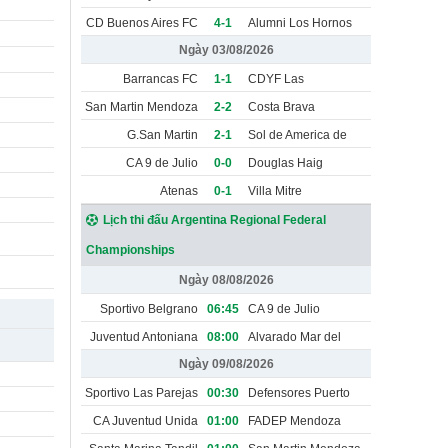
Plata
CD Buenos Aires FC
4-1
Alumni Los Hornos
Ngày 03/08/2026
Barrancas FC
1-1
CDYF Las
Mandarinas
San Martin Mendoza
2-2
Costa Brava
G.San Martin
2-1
Sol de America de
Formosa
Formosa
CA 9 de Julio
0-0
Douglas Haig
Rafaela
Atenas
0-1
Villa Mitre
Lịch thi đấu Argentina Regional Federal
Championships
Ngày 08/08/2026
Sportivo Belgrano
06:45
CA 9 de Julio
Rafaela
Juventud Antoniana
08:00
Alvarado Mar del
Plata
Ngày 09/08/2026
Sportivo Las Parejas
00:30
Defensores Puerto
Vilelas
CA Juventud Unida
01:00
FADEP Mendoza
San Luis