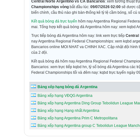
Central Norte Argentino vs CA Bancarios
: xem tường thuật tr
Championships vòng
bắt đầu lúc:
09/07/2026 02:00
sẽ được cập
biến chính, cầu thủ nào ghi bàn-thống kê tỷ lệ cầm bóng, số cú sú
Kết quả bóng đá trực tuyến
hôm nay Argentina Regional Federal 
mai. Tổng hợp kết quả bóng đá Argentina hôm nay: xem kqbd Ar
Trực tiếp bóng đá Argentina hôm nay: link xem trực tiếp
Central
nay Argentina Regional Federal Championships: xem kqbd argent
Bancarios online MOI NHAT va CHINH XAC. Cập nhật đội hình thi 
của 2 đội.
Kết quả bóng đá hôm nay Argentina Regional Federal Champions
Bancarios: xem trực tiếp kqbd hn, tỷ số bóng đá Argentina các t
Federal Championships tối và đêm nay: kqbd trực tuyến ngày 
Bảng xếp hạng bóng đá Argentina
Bảng xếp hạng VĐQG Argentina
Bảng xếp hạng Argentina Ding Group Tebolidun League Ma
Bảng xếp hạng Hạng nhất Argentina
Bảng xếp hạng Argentina Prim C Metropolitana
Bảng xếp hạng Argentina group C Tebolidun League Manch