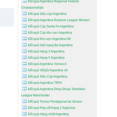
Kết quả Argentina Regional Federal
Championships
Kết quả Siêu cúp Argentina
Kết quả Argentina Reserve League Women
Kết quả Cúp Santa Fe Argentina
Kết quả Cúp khu vực Argentina
Kết quả Khu vực Argentina Nữ
Kết quả Giải hạng Ba Argentina
Kết quả Hạng 3 Argentina
Kết quả Hạng 5 Argentina
Kết quả Argentina Torneo A
Kết quả VĐQG Argentina nữ
Kết quả Siêu Cúp Argentina
Kết quả Argentina TRFA
Kết quả Argentina Ding Group Tebolidun
League Manchester
Kết quả Torneo Pentagonal de Verano
Kết quả Play-off Hạng 2 Argenina
Kết quả Hạng nhất Argentina