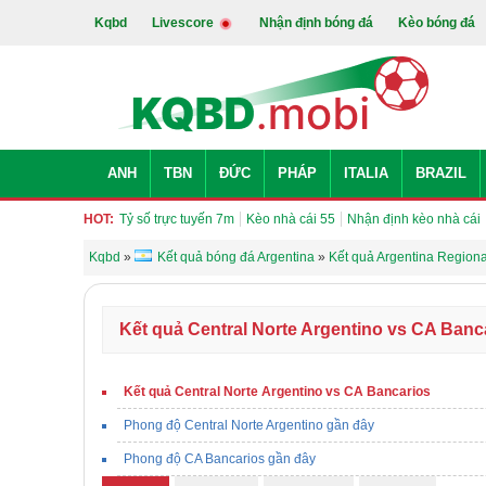
Kqbd
Livescore
Nhận định bóng đá
Kèo bóng đá
ANH
TBN
ĐỨC
PHÁP
ITALIA
BRAZIL
HOT:
Tỷ số trực tuyến 7m
Kèo nhà cái 55
Nhận định kèo nhà cái
Kqbd
»
Kết quả bóng đá Argentina
»
Kết quả Argentina Region
Kết quả Central Norte Argentino vs CA Banc
Kết quả Central Norte Argentino vs CA Bancarios
Phong độ Central Norte Argentino gần đây
Phong độ CA Bancarios gần đây