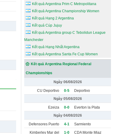
Kết quả Argentina Prim C Metropolitana
Kết quả Argentina Championship Women
Kết quả Hạng 2 Argentina
Kết quả Cúp Jujuy
Kết quả Argentina group C Tebolidun League
Manchester
Kết quả Hạng Nhất Argentina
Kết quả Argentina Santa Fe Cup Women
Kết quả Argentina Regional Federal
Championships
Ngày 06/08/2026
CU Deportivo
0-5
Deportivo
Provincial Lobos
Metalurgico
Ngày 05/08/2026
Ezeiza
0-0
Everton la Plata
Ngày 04/08/2026
Defensores Puerto
4-1
Sarmiento
Vilelas
Resistencia
Kimberley Mar del
1-0
CDA Monte Miaz