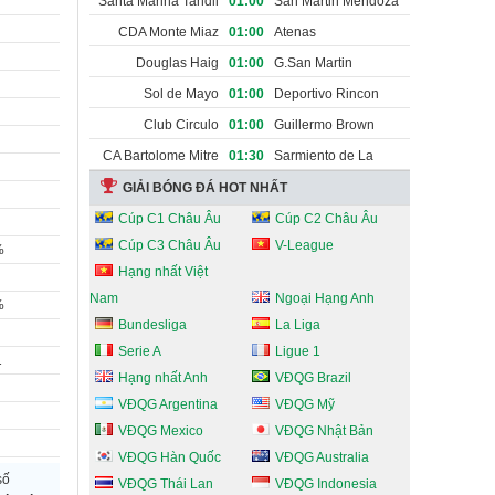
Santa Marina Tandil
01:00
San Martin Mendoza
CDA Monte Miaz
01:00
Atenas
Douglas Haig
01:00
G.San Martin
Formosa
Sol de Mayo
01:00
Deportivo Rincon
Club Circulo
01:00
Guillermo Brown
Deportivo
CA Bartolome Mitre
01:30
Sarmiento de La
Banda
GIẢI BÓNG ĐÁ HOT NHẤT
Cúp C1 Châu Âu
Cúp C2 Châu Âu
Cúp C3 Châu Âu
V-League
%
Hạng nhất Việt
Nam
Ngoại Hạng Anh
%
Bundesliga
La Liga
Serie A
Ligue 1
1
Hạng nhất Anh
VĐQG Brazil
VĐQG Argentina
VĐQG Mỹ
VĐQG Mexico
VĐQG Nhật Bản
VĐQG Hàn Quốc
VĐQG Australia
số
VĐQG Thái Lan
VĐQG Indonesia