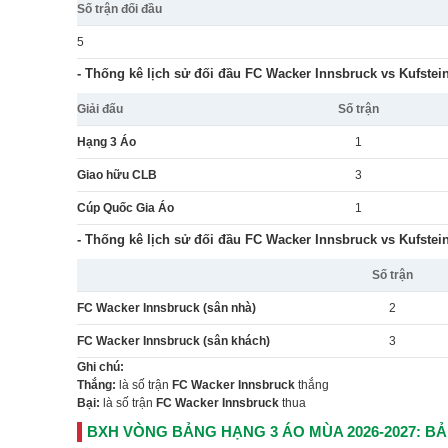
Số trận đối đầu
5
- Thống kê lịch sử đối đầu FC Wacker Innsbruck vs Kufstein
Giải đấu
Số trận
Hạng 3 Áo
1
Giao hữu CLB
3
Cúp Quốc Gia Áo
1
- Thống kê lịch sử đối đầu FC Wacker Innsbruck vs Kufstein
Số trận
FC Wacker Innsbruck (sân nhà)
2
FC Wacker Innsbruck (sân khách)
3
Ghi chú:
Thắng:
là số trận
FC Wacker Innsbruck
thắng
Bại:
là số trận
FC Wacker Innsbruck
thua
BXH VÒNG BẢNG HẠNG 3 ÁO MÙA 2026-2027: B