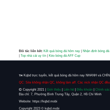
Đối tác liên kết:
Kết quả bóng đá hôm nay
|
Nhận định bóng đá
|
Top nhà cái uy tín
|
Kèo bóng đá AFF Cup
Kqbd trực tuyến, kết quả bóng đá hôm nay NHANH và CHÍNH
QC: Site không nhận QC, không làm aff. Các nick nhận QC đều 
Copyright 2021 |
Giới thiệu
|
Liên hệ
|
Điều khoản
|
Chính sác
Địa chỉ: 7, Phường Bình Trưng Tây, Quận 2, Hồ Chí Minh
Website: https://kqbd.mobi
Copyright 2023 © kqbd.mobi