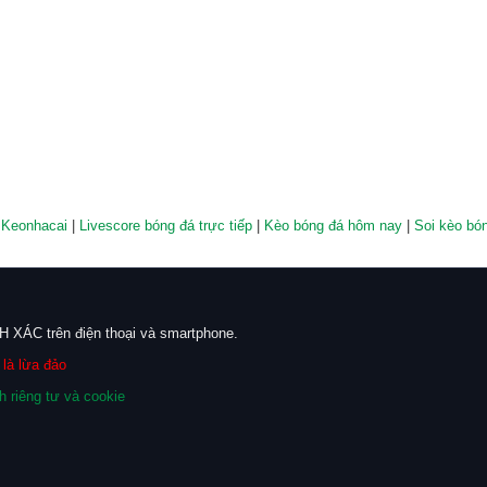
 Keonhacai
|
Livescore bóng đá trực tiếp
|
Kèo bóng đá hôm nay
|
Soi kèo bó
 XÁC trên điện thoại và smartphone.
là lừa đảo
h riêng tư và cookie