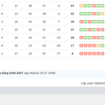
7
12
48
51
-3
43
6
13
45
49
-4
42
3
16
43
50
-7
39
7
15
32
47
-15
37
5
18
44
67
-23
29
8
20
23
63
-40
17
2
27
20
97
-77
8
a bóng 2026-2027
cập nhật lúc 20:27 24/09.
Cập nhật:
04/06/2