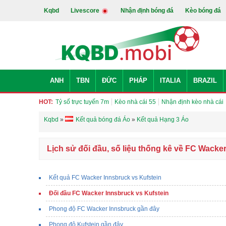
Kqbd
Livescore
Nhận định bóng đá
Kèo bóng đá
ANH
TBN
ĐỨC
PHÁP
ITALIA
BRAZIL
HOT:
Tỷ số trực tuyến 7m
Kèo nhà cái 55
Nhận định kèo nhà cái
Kqbd
»
Kết quả bóng đá Áo
»
Kết quả Hạng 3 Áo
Lịch sử đối đầu, số liệu thống kê về FC Wacke
Kết quả FC Wacker Innsbruck vs Kufstein
Đối đầu FC Wacker Innsbruck vs Kufstein
Phong độ FC Wacker Innsbruck gần đây
Phong độ Kufstein gần đây