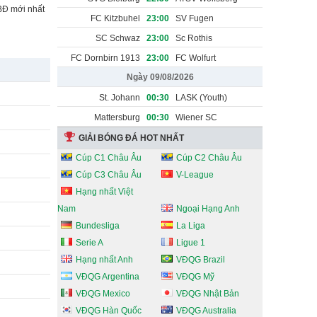
BĐ mới nhất
FC Kitzbuhel
23:00
SV Fugen
SC Schwaz
23:00
Sc Rothis
FC Dornbirn 1913
23:00
FC Wolfurt
Ngày 09/08/2026
St. Johann
00:30
LASK (Youth)
Mattersburg
00:30
Wiener SC
GIẢI BÓNG ĐÁ HOT NHẤT
Cúp C1 Châu Âu
Cúp C2 Châu Âu
Cúp C3 Châu Âu
V-League
Hạng nhất Việt
Nam
Ngoại Hạng Anh
Bundesliga
La Liga
Serie A
Ligue 1
Hạng nhất Anh
VĐQG Brazil
VĐQG Argentina
VĐQG Mỹ
VĐQG Mexico
VĐQG Nhật Bản
VĐQG Hàn Quốc
VĐQG Australia