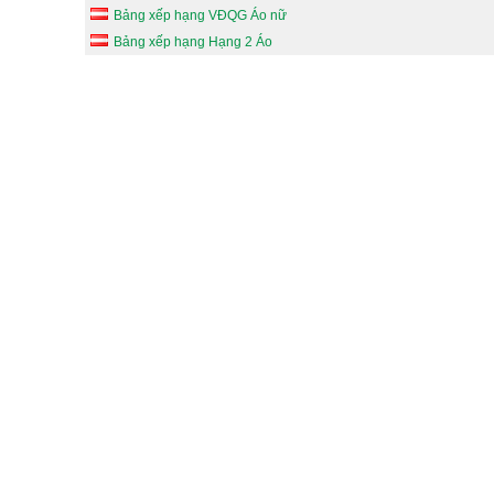
Bảng xếp hạng VĐQG Áo nữ
Bảng xếp hạng Hạng 2 Áo