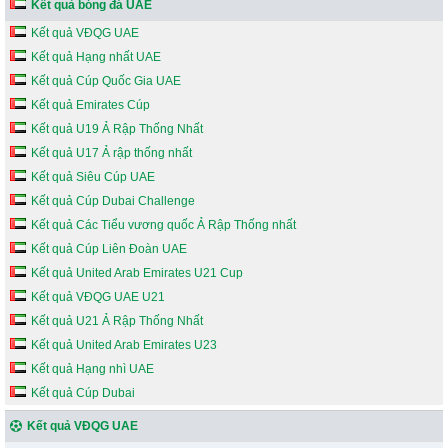
Kết quả bóng đá UAE
Kết quả VĐQG UAE
Kết quả Hạng nhất UAE
Kết quả Cúp Quốc Gia UAE
Kết quả Emirates Cúp
Kết quả U19 Ả Rập Thống Nhất
Kết quả U17 Ả rập thống nhất
Kết quả Siêu Cúp UAE
Kết quả Cúp Dubai Challenge
Kết quả Các Tiểu vương quốc Ả Rập Thống nhất
Kết quả Cúp Liên Đoàn UAE
Kết quả United Arab Emirates U21 Cup
Kết quả VĐQG UAE U21
Kết quả U21 Ả Rập Thống Nhất
Kết quả United Arab Emirates U23
Kết quả Hạng nhì UAE
Kết quả Cúp Dubai
Kết quả VĐQG UAE