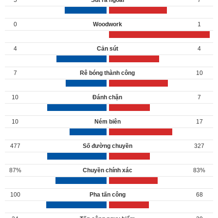
5
Sút ra ngoài
7
0
Woodwork
1
4
Cản sút
4
7
Rê bóng thành công
10
10
Đánh chặn
7
10
Ném biên
17
477
Số đường chuyền
327
87%
Chuyền chính xác
83%
100
Pha tấn công
68