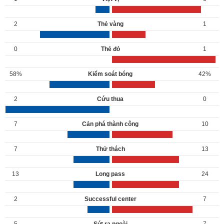
2
Thẻ vàng
1
0
Thẻ đỏ
1
58%
Kiểm soát bóng
42%
2
Cứu thua
0
7
Cản phá thành công
10
7
Thử thách
13
13
Long pass
24
2
Successful center
7