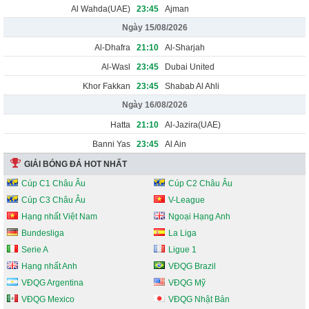
Al Wahda(UAE)
23:45
Ajman
Ngày 15/08/2026
Al-Dhafra
21:10
Al-Sharjah
Al-Wasl
23:45
Dubai United
Khor Fakkan
23:45
Shabab Al Ahli
Ngày 16/08/2026
Hatta
21:10
Al-Jazira(UAE)
Banni Yas
23:45
Al Ain
GIẢI BÓNG ĐÁ HOT NHẤT
Cúp C1 Châu Âu
Cúp C2 Châu Âu
Cúp C3 Châu Âu
V-League
Hạng nhất Việt Nam
Ngoại Hạng Anh
Bundesliga
La Liga
Serie A
Ligue 1
Hạng nhất Anh
VĐQG Brazil
VĐQG Argentina
VĐQG Mỹ
VĐQG Mexico
VĐQG Nhật Bản