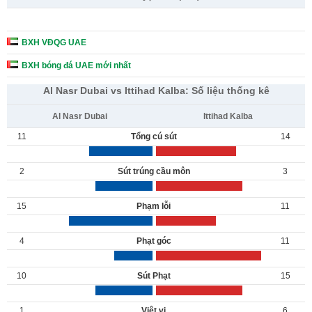
BXH VĐQG UAE
BXH bóng đá UAE mới nhất
Al Nasr Dubai vs Ittihad Kalba: Số liệu thống kê
Al Nasr Dubai
Ittihad Kalba
11
Tổng cú sút
14
2
Sút trúng cầu môn
3
15
Phạm lỗi
11
4
Phạt góc
11
10
Sút Phạt
15
1
Việt vị
6