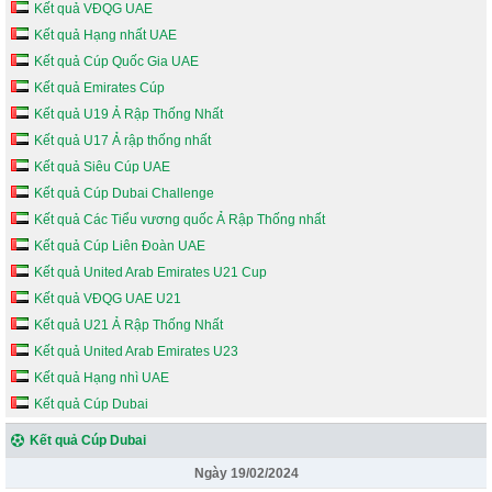
Kết quả VĐQG UAE
Kết quả Hạng nhất UAE
Kết quả Cúp Quốc Gia UAE
Kết quả Emirates Cúp
Kết quả U19 Ả Rập Thống Nhất
Kết quả U17 Ả rập thống nhất
Kết quả Siêu Cúp UAE
Kết quả Cúp Dubai Challenge
Kết quả Các Tiểu vương quốc Ả Rập Thống nhất
Kết quả Cúp Liên Đoàn UAE
Kết quả United Arab Emirates U21 Cup
Kết quả VĐQG UAE U21
Kết quả U21 Ả Rập Thống Nhất
Kết quả United Arab Emirates U23
Kết quả Hạng nhì UAE
Kết quả Cúp Dubai
Kết quả Cúp Dubai
Ngày 19/02/2024