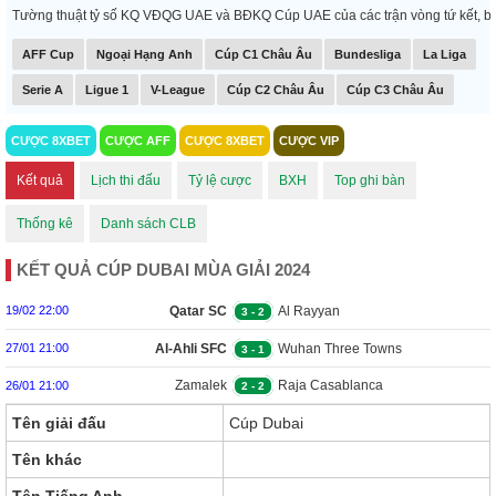
Tường thuật tỷ số KQ VĐQG UAE và BĐKQ Cúp UAE của các trận vòng tứ kết, bán k
AFF Cup
Ngoại Hạng Anh
Cúp C1 Châu Âu
Bundesliga
La Liga
Serie A
Ligue 1
V-League
Cúp C2 Châu Âu
Cúp C3 Châu Âu
CƯỢC 8XBET
CƯỢC AFF
CƯỢC 8XBET
CƯỢC VIP
Kết quả
Lịch thi đấu
Tỷ lệ cược
BXH
Top ghi bàn
Thống kê
Danh sách CLB
KẾT QUẢ CÚP DUBAI MÙA GIẢI 2024
Qatar SC
Al Rayyan
19/02 22:00
3
-
2
Al-Ahli SFC
Wuhan Three Towns
27/01 21:00
3
-
1
Zamalek
Raja Casablanca
26/01 21:00
2
-
2
Atlhletic
Tên giải đấu
Cúp Dubai
Tên khác