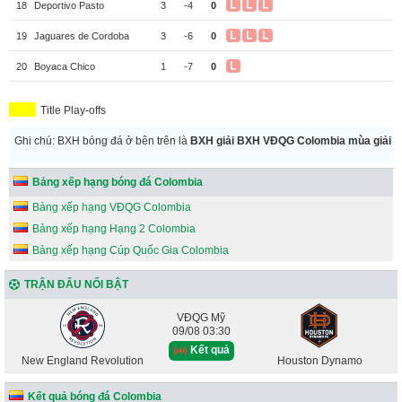
18
Deportivo Pasto
3
-4
0
19
Jaguares de Cordoba
3
-6
0
20
Boyaca Chico
1
-7
0
Title Play-offs
Ghi chú: BXH bóng đá ở bên trên là
BXH giải BXH VĐQG Colombia mùa giải 2
Bảng xếp hạng bóng đá Colombia
Bảng xếp hạng VĐQG Colombia
Bảng xếp hạng Hạng 2 Colombia
Bảng xếp hạng Cúp Quốc Gia Colombia
TRẬN ĐẤU NỔI BẬT
VĐQG Mỹ
09/08 03:30
Kết quả
New England Revolution
Houston Dynamo
Kết quả bóng đá Colombia