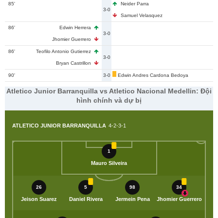
85'
Neider Parra
3-0
Samuel Velasquez
86'
Edwin Herrera
3-0
Jhomier Guerrero
86'
Teofilo Antonio Gutierrez
3-0
Bryan Castrillon
90'
3-0
Edwin Andres Cardona Bedoya
Atletico Junior Barranquilla vs Atletico Nacional Medellin: Đội
hình chính và dự bị
ATLETICO JUNIOR BARRANQUILLA
4-2-3-1
1
Mauro Silveira
26
5
98
34
Jeison Suarez
Daniel Rivera
Jermein Pena
Jhomier Guerrero