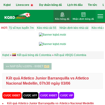
Kqbd
Livescore
Dự đoán bóng đá
Lịch thi đấu
Tin tức
L
Kèo bóng đá
Nhận định bóng đá
HOT:
Tỷ số trực tuyến 7m
Kèo nhà cái 55
Nhận định kèo nhà cái
Kèo nhà c
Kqbd
»
Kết quả bóng đá Colombia
»
Kết quả VĐQG Colombia
»» NẠP ĐẦU x100% - 8XBET
Kết quả Atletico Junior Barranquilla vs Atletico
Nacional Medellin, 07h30 ngày 03/06
CƯỢC 8XBET
CƯỢC AFF
CƯỢC 8XBET
CƯỢC VIP
Kết quả Atletico Junior Barranquilla vs Atletico Nacional Medellin