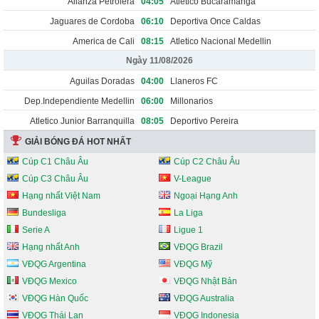
Alianza Petrolera
04:05
Atletico Bucaramanga
Jaguares de Cordoba
06:10
Deportiva Once Caldas
America de Cali
08:15
Atletico Nacional Medellin
Ngày 11/08/2026
Aguilas Doradas
04:00
Llaneros FC
Dep.Independiente Medellin
06:00
Millonarios
Atletico Junior Barranquilla
08:05
Deportivo Pereira
GIẢI BÓNG ĐÁ HOT NHẤT
Cúp C1 Châu Âu
Cúp C2 Châu Âu
Cúp C3 Châu Âu
V-League
Hạng nhất Việt Nam
Ngoại Hạng Anh
Bundesliga
La Liga
Serie A
Ligue 1
Hạng nhất Anh
VĐQG Brazil
VĐQG Argentina
VĐQG Mỹ
VĐQG Mexico
VĐQG Nhật Bản
VĐQG Hàn Quốc
VĐQG Australia
VĐQG Thái Lan
VĐQG Indonesia