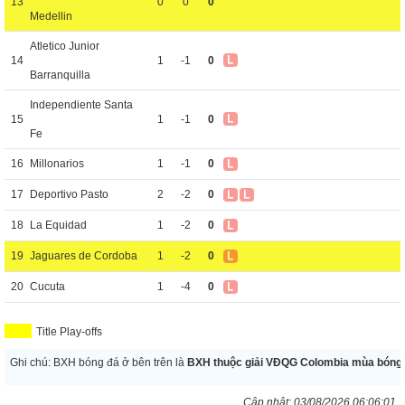
13
0
0
0
Medellin
Atletico Junior
14
1
-1
0
Barranquilla
Independiente Santa
15
1
-1
0
Fe
16
Millonarios
1
-1
0
17
Deportivo Pasto
2
-2
0
18
La Equidad
1
-2
0
19
Jaguares de Cordoba
1
-2
0
20
Cucuta
1
-4
0
Title Play-offs
Ghi chú: BXH bóng đá ở bên trên là
BXH thuộc giải VĐQG Colombia mùa bóng
Cập nhật:
03/08/2026 06:06:01