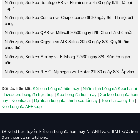
Nhận định, Soi kèo Botafogo FR vs Fluminense 7h00 ngày 9/8: Đả bại
Top 4
Nhận định, Soi kèo Coritiba vs Chapecoense 6h30 ngày 9/8: Hạ đội bét
bảng
Nhận định, Soi kèo QPR vs Millwall 20h00 ngày 8/8: Chủ nhà khó nhằn
Nhận định, Soi kèo Orgryte vs AIK Solna 20h00 ngày 8/8: Quyết tâm
phục thù
Nhận định, Soi kèo Mjallby vs Elfsborg 22h30 ngày 8/8: Sức ép ngàn
cân
Nhận định, Soi kèo N.E.C. Nijmegen vs Telstar 21h30 ngày 8/8: Áp đảo
Đối tác liên kết:
Kết quả bóng đá hôm nay
|
Nhận định bóng đá Keonhacai
|
Livescore bóng đá trực tiếp
|
Kèo bóng đá hôm nay
|
Soi kèo bóng đá hôm
nay
|
Keonhacai
|
Dự đoán bóng đá chính xác tối nay
|
Top nhà cái uy tín
|
Kèo bóng đá AFF Cup
Kqbd trực tuyến, kết quả bóng đá hôm nay NHANH và CHÍNH XÁC trên
điện thoại và smartphone.