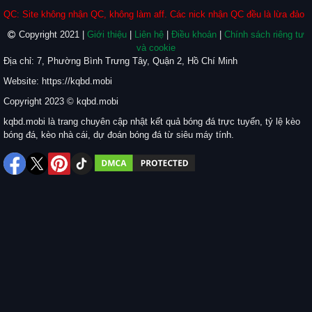
QC: Site không nhận QC, không làm aff. Các nick nhận QC đều là lừa đảo
Copyright 2021 |
Giới thiệu
|
Liên hệ
|
Điều khoản
|
Chính sách riêng tư
và cookie
Địa chỉ: 7, Phường Bình Trưng Tây, Quận 2, Hồ Chí Minh
Website: https://kqbd.mobi
Copyright 2023 © kqbd.mobi
kqbd.mobi là trang chuyên cập nhật kết quả bóng đá trực tuyến, tỷ lệ kèo
bóng đá, kèo nhà cái, dự đoán bóng đá từ siêu máy tính.