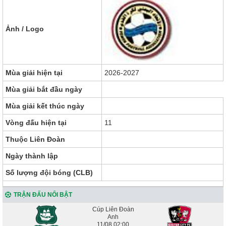
Ảnh / Logo
Mùa giải hiện tại
2026-2027
Mùa giải bắt đầu ngày
Mùa giải kết thúc ngày
Vòng đấu hiện tại
11
Thuộc Liên Đoàn
Ngày thành lập
Số lượng đội bóng (CLB)
TRẬN ĐẤU NỔI BẬT
Cúp Liên Đoàn
Anh
11/08 02:00