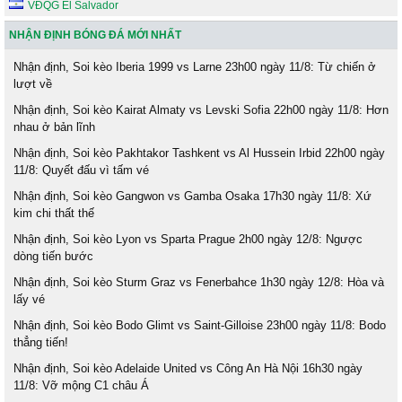
VĐQG El Salvador
NHẬN ĐỊNH BÓNG ĐÁ MỚI NHẤT
Nhận định, Soi kèo Iberia 1999 vs Larne 23h00 ngày 11/8: Từ chiến ở
lượt về
Nhận định, Soi kèo Kairat Almaty vs Levski Sofia 22h00 ngày 11/8: Hơn
nhau ở bản lĩnh
Nhận định, Soi kèo Pakhtakor Tashkent vs Al Hussein Irbid 22h00 ngày
11/8: Quyết đấu vì tấm vé
Nhận định, Soi kèo Gangwon vs Gamba Osaka 17h30 ngày 11/8: Xứ
kim chi thất thế
Nhận định, Soi kèo Lyon vs Sparta Prague 2h00 ngày 12/8: Ngược
dòng tiến bước
Nhận định, Soi kèo Sturm Graz vs Fenerbahce 1h30 ngày 12/8: Hòa và
lấy vé
Nhận định, Soi kèo Bodo Glimt vs Saint-Gilloise 23h00 ngày 11/8: Bodo
thẳng tiến!
Nhận định, Soi kèo Adelaide United vs Công An Hà Nội 16h30 ngày
11/8: Vỡ mộng C1 châu Á