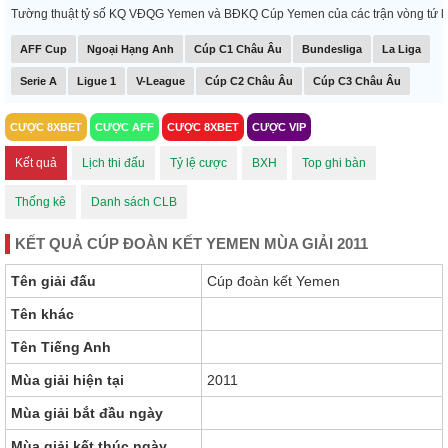
Tường thuật tỷ số KQ VĐQG Yemen và BĐKQ Cúp Yemen của các trận vòng tứ kết, b
AFF Cup
Ngoại Hạng Anh
Cúp C1 Châu Âu
Bundesliga
La Liga
Serie A
Ligue 1
V-League
Cúp C2 Châu Âu
Cúp C3 Châu Âu
CƯỢC 8XBET
CƯỢC AFF
CƯỢC 8XBET
CƯỢC VIP
Kết quả
Lịch thi đấu
Tỷ lệ cược
BXH
Top ghi bàn
Thống kê
Danh sách CLB
KẾT QUẢ CÚP ĐOÀN KẾT YEMEN MÙA GIẢI 2011
Tên giải đấu
Cúp đoàn kết Yemen
Tên khác
Tên Tiếng Anh
Mùa giải hiện tại
2011
Mùa giải bắt đầu ngày
Mùa giải kết thúc ngày