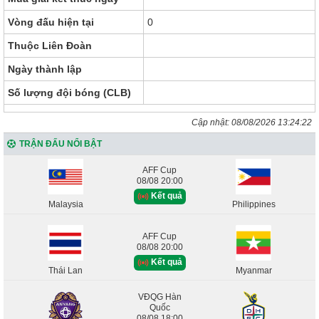
Vòng đấu hiện tại
0
Thuộc Liên Đoàn
Ngày thành lập
Số lượng đội bóng (CLB)
Cập nhật:
08/08/2026 13:24:22
TRẬN ĐẤU NỔI BẬT
AFF Cup
08/08 20:00
Kết quả
Malaysia
Philippines
AFF Cup
08/08 20:00
Kết quả
Thái Lan
Myanmar
VĐQG Hàn
Quốc
08/08 18:00