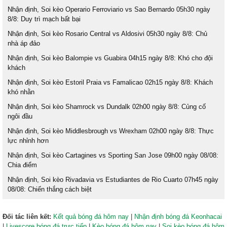
Nhận định, Soi kèo Operario Ferroviario vs Sao Bernardo 05h30 ngày
8/8: Duy trì mạch bất bại
Nhận định, Soi kèo Rosario Central vs Aldosivi 05h30 ngày 8/8: Chủ
nhà áp đảo
Nhận định, Soi kèo Balompie vs Guabira 04h15 ngày 8/8: Khó cho đội
khách
Nhận định, Soi kèo Estoril Praia vs Famalicao 02h15 ngày 8/8: Khách
khó nhằn
Nhận định, Soi kèo Shamrock vs Dundalk 02h00 ngày 8/8: Củng cố
ngôi đầu
Nhận định, Soi kèo Middlesbrough vs Wrexham 02h00 ngày 8/8: Thực
lực nhỉnh hơn
Nhận định, Soi kèo Cartagines vs Sporting San Jose 09h00 ngày 08/08:
Chia điểm
Nhận định, Soi kèo Rivadavia vs Estudiantes de Rio Cuarto 07h45 ngày
08/08: Chiến thắng cách biệt
Đối tác liên kết:
Kết quả bóng đá hôm nay
|
Nhận định bóng đá Keonhacai
|
Livescore bóng đá trực tiếp
|
Kèo bóng đá hôm nay
|
Soi kèo bóng đá hôm