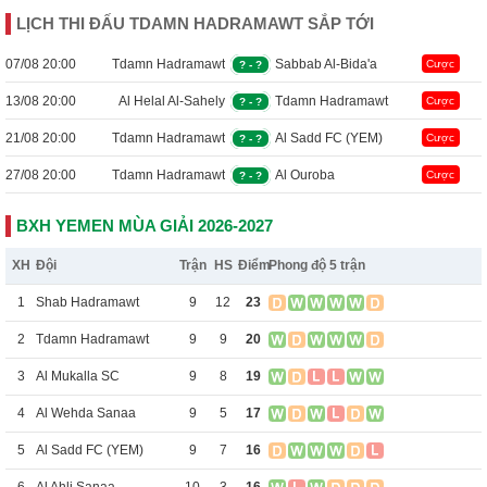
LỊCH THI ĐẤU TDAMN HADRAMAWT SẮP TỚI
07/08 20:00
Tdamn Hadramawt
Sabbab Al-Bida'a
Cược
?
-
?
13/08 20:00
Al Helal Al-Sahely
Tdamn Hadramawt
Cược
?
-
?
21/08 20:00
Tdamn Hadramawt
Al Sadd FC (YEM)
Cược
?
-
?
27/08 20:00
Tdamn Hadramawt
Al Ouroba
Cược
?
-
?
BXH YEMEN MÙA GIẢI 2026-2027
XH
Đội
Trận
HS
Điểm
Phong độ 5 trận
1
Shab Hadramawt
9
12
23
2
Tdamn Hadramawt
9
9
20
3
Al Mukalla SC
9
8
19
4
Al Wehda Sanaa
9
5
17
5
Al Sadd FC (YEM)
9
7
16