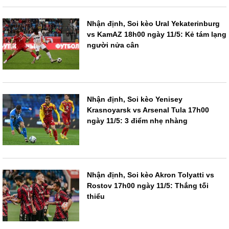
Nhận định, Soi kèo Ural Yekaterinburg
vs KamAZ 18h00 ngày 11/5: Kẻ tám lạng
người nửa cân
Nhận định, Soi kèo Yenisey
Krasnoyarsk vs Arsenal Tula 17h00
ngày 11/5: 3 điểm nhẹ nhàng
Nhận định, Soi kèo Akron Tolyatti vs
Rostov 17h00 ngày 11/5: Thắng tối
thiểu