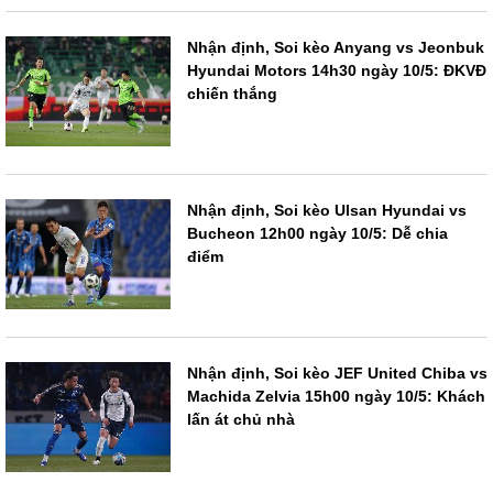
Nhận định, Soi kèo Anyang vs Jeonbuk
Hyundai Motors 14h30 ngày 10/5: ĐKVĐ
chiến thắng
Nhận định, Soi kèo Ulsan Hyundai vs
Bucheon 12h00 ngày 10/5: Dễ chia
điểm
Nhận định, Soi kèo JEF United Chiba vs
Machida Zelvia 15h00 ngày 10/5: Khách
lấn át chủ nhà