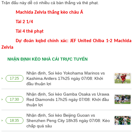
Trận đấu này dễ có nhiều cả bàn thắng và thẻ phạt.
Machida Zelvia thắng kèo châu Á
Tài 2 1/4
Tài 4 thẻ phạt
Dự đoán kqbd chính xác: JEF United Chiba 1-2 Machida
Zelvia
NHẬN ĐỊNH KÈO NHÀ CÁI TRỰC TUYẾN
Nhận định, Soi kèo Yokohama Marinos vs
Kashima Antlers 17h25 ngày 07/08: Khởi
17:25
đầu thuận lợi
Nhận định, Soi kèo Gamba Osaka vs Urawa
Red Diamonds 17h25 ngày 07/08: Khởi đầu
17:30
thuận lợi
Nhận định, Soi kèo Beijing Guoan vs
Shenzhen Peng City 18h35 ngày 07/08: Kèo
18:35
chấp quá sâu