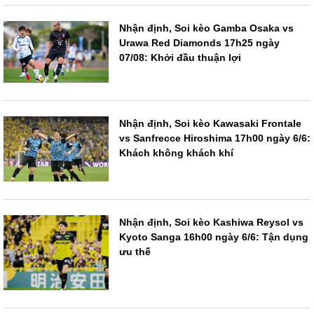
Nhận định, Soi kèo Gamba Osaka vs
Urawa Red Diamonds 17h25 ngày
07/08: Khởi đầu thuận lợi
Nhận định, Soi kèo Kawasaki Frontale
vs Sanfrecce Hiroshima 17h00 ngày 6/6:
Khách không khách khí
Nhận định, Soi kèo Kashiwa Reysol vs
Kyoto Sanga 16h00 ngày 6/6: Tận dụng
ưu thế