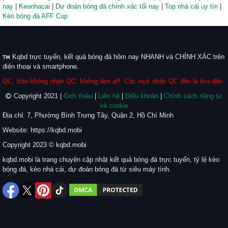
nay
|
Keonhacai
|
Dự đoán bóng đá chính xác tối nay
|
Top nhà cái uy tín
|
Kèo bóng đá AFF Cup
Kqbd trực tuyến, kết quả bóng đá hôm nay NHANH và CHÍNH XÁC trên
điện thoại và smartphone.
QC: Site không nhận QC, không làm aff. Các nick nhận QC đều là lừa đảo
Copyright 2021 |
Giới thiệu
|
Liên hệ
|
Điều khoản
|
Chính sách riêng tư
và cookie
Địa chỉ: 7, Phường Bình Trưng Tây, Quận 2, Hồ Chí Minh
Website: https://kqbd.mobi
Copyright 2023 © kqbd.mobi
kqbd.mobi là trang chuyên cập nhật kết quả bóng đá trực tuyến, tỷ lệ kèo
bóng đá, kèo nhà cái, dự đoán bóng đá từ siêu máy tính.