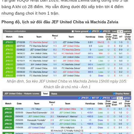
Tại giải VĐQG Nhật Bản 2026, Machida Zelvia đang đứng thứ 3 tại
bảng A khi có 28 điểm. Họ vẫn đứng dưới đội xếp trên tới 4 điểm
nhưng đang chơi ít hơn 1 trận.
Phong độ, lịch sử đối đầu JEF United Chiba và Machida Zelvia
Nhận định, Soi kèo JEF United Chiba vs Machida Zelvia 15h00 ngày 10/5:
Khách lấn át chủ nhà - Ảnh 1