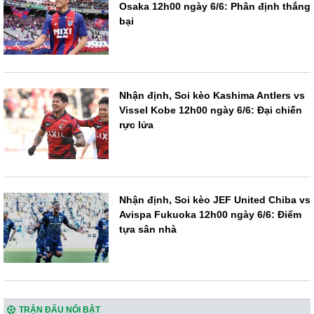
Osaka 12h00 ngày 6/6: Phân định thắng
bại
Nhận định, Soi kèo Kashima Antlers vs
Vissel Kobe 12h00 ngày 6/6: Đại chiến
rực lửa
Nhận định, Soi kèo JEF United Chiba vs
Avispa Fukuoka 12h00 ngày 6/6: Điểm
tựa sân nhà
TRẬN ĐẤU NỔI BẬT