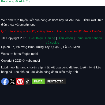
Kèo bóng đá AFF Cup
Kqbd trực tuyến, kết quả bóng đá hôm nay NHANH và CHÍNH XÁC trên
điện thoại và smartphone.
QC: Site không nhận QC, không làm aff. Các nick nhận QC đều là lừa đảo
Copyright 2021 |
Giới thiệu
|
Liên hệ
|
Điều khoản
|
Chính sách riêng tư
và cookie
Địa chỉ: 7, Phường Bình Trưng Tây, Quận 2, Hồ Chí Minh
Website: https://kqbd.mobi
Copyright 2023 © kqbd.mobi
kqbd.mobi là trang chuyên cập nhật kết quả bóng đá trực tuyến, tỷ lệ kèo
bóng đá, kèo nhà cái, dự đoán bóng đá từ siêu máy tính.