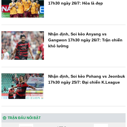
17h30 ngày 26/7: Hòa là đẹp
Nhận định, Soi kèo Anyang vs
Gangwon 17h30 ngày 26/7: Trận chiến
khó lường
Nhận định, Soi kèo Pohang vs Jeonbuk
17h30 ngày 25/7: Đại chiến K.League
TRẬN ĐẤU NỔI BẬT