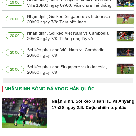
19:00
Villa 19h00 ngày 07/08: Vẫn chưa thể thắng
Nhận định, Soi kèo Singapore vs Indonesia
20:00
20h00 ngày 7/8: Tạm biệt Indo
Nhận định, Soi kèo Việt Nam vs Cambodia
20:00
20h00 ngày 7/8: Thắng nhẹ lấy vé
Soi kèo phạt góc Việt Nam vs Cambodia,
20:00
20h00 ngày 7/8
Soi kèo phạt góc Singapore vs Indonesia,
20:00
20h00 ngày 7/8
NHẬN ĐỊNH BÓNG ĐÁ VĐQG HÀN QUỐC
Nhận định, Soi kèo Ulsan HD vs Anyang
17h30 ngày 2/8: Cuộc chiến top đầu