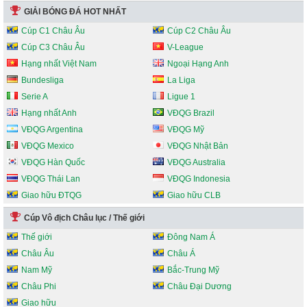
GIẢI BÓNG ĐÁ HOT NHẤT
Cúp C1 Châu Âu
Cúp C2 Châu Âu
Cúp C3 Châu Âu
V-League
Hạng nhất Việt Nam
Ngoại Hạng Anh
Bundesliga
La Liga
Serie A
Ligue 1
Hạng nhất Anh
VĐQG Brazil
VĐQG Argentina
VĐQG Mỹ
VĐQG Mexico
VĐQG Nhật Bản
VĐQG Hàn Quốc
VĐQG Australia
VĐQG Thái Lan
VĐQG Indonesia
Giao hữu ĐTQG
Giao hữu CLB
Cúp Vô địch Châu lục / Thế giới
Thế giới
Đông Nam Á
Châu Âu
Châu Á
Nam Mỹ
Bắc-Trung Mỹ
Châu Phi
Châu Đại Dương
Giao hữu