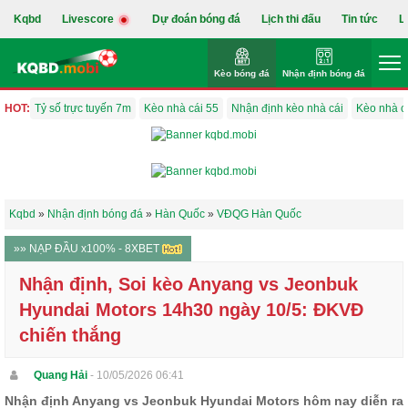
Kqbd
Livescore
Dự đoán bóng đá
Lịch thi đấu
Tin tức
L
Kèo bóng đá
Nhận định bóng đá
HOT:
Tỷ số trực tuyến 7m
Kèo nhà cái 55
Nhận định kèo nhà cái
Kèo nhà c
Kqbd
»
Nhận định bóng đá
»
Hàn Quốc
»
VĐQG Hàn Quốc
»» NẠP ĐẦU x100% - 8XBET
Nhận định, Soi kèo Anyang vs Jeonbuk
Hyundai Motors 14h30 ngày 10/5: ĐKVĐ
chiến thắng
Quang Hải
- 10/05/2026 06:41
Nhận định Anyang vs Jeonbuk Hyundai Motors hôm nay diễn ra