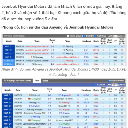
Jeonbuk Hyundai Motors đã làm khách 6 lần ở mùa giải này, thắng
2, hòa 3 và nhận về 1 thất bại. Khoảng cách giữa họ và đội đầu bảng
đã được thu hẹp xuống 5 điểm.
Phong độ, lịch sử đối đầu Anyang và Jeonbuk Hyundai Motors
Nhận định, Soi kèo Anyang vs Jeonbuk Hyundai Motors 14h30 ngày 10/5: ĐKVĐ
chiến thắng - Ảnh 1