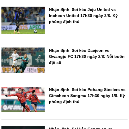
Nhận định, Soi kèo Jeju United vs
Incheon United 17h30 ngày 2/8: Kỳ
phùng địch thủ
Nhận định, Soi kèo Daejeon vs
Gwangju FC 17h30 ngày 2/8: Nỗi buồn
đội sổ
Nhận định, Soi kèo Pohang Steelers vs
Gimcheon Sangmu 17h30 ngày 1/8: Kỳ
phùng địch thủ