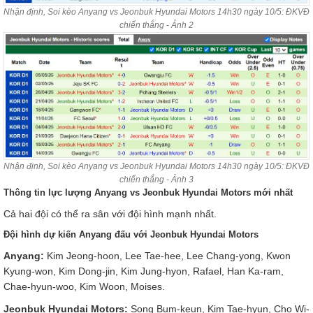
Nhận định, Soi kèo Anyang vs Jeonbuk Hyundai Motors 14h30 ngày 10/5: ĐKVĐ
chiến thắng - Ảnh 2
Nhận định, Soi kèo Anyang vs Jeonbuk Hyundai Motors 14h30 ngày 10/5: ĐKVĐ
chiến thắng - Ảnh 3
Thông tin lực lượng Anyang vs Jeonbuk Hyundai Motors mới nhất
Cả hai đội có thể ra sân với đội hình mạnh nhất.
Đội hình dự kiến Anyang đấu với Jeonbuk Hyundai Motors
Anyang:
Kim Jeong-hoon, Lee Tae-hee, Lee Chang-yong, Kwon
Kyung-won, Kim Dong-jin, Kim Jung-hyon, Rafael, Han Ka-ram,
Chae-hyun-woo, Kim Woon, Moises.
Jeonbuk Hyundai Motors:
Song Bum-keun, Kim Tae-hyun, Cho Wi-