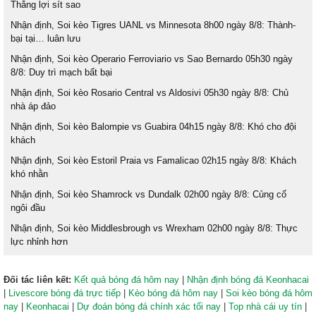
Thắng lợi sít sao
Nhận định, Soi kèo Tigres UANL vs Minnesota 8h00 ngày 8/8: Thành-
bại tại… luân lưu
Nhận định, Soi kèo Operario Ferroviario vs Sao Bernardo 05h30 ngày
8/8: Duy trì mạch bất bại
Nhận định, Soi kèo Rosario Central vs Aldosivi 05h30 ngày 8/8: Chủ
nhà áp đảo
Nhận định, Soi kèo Balompie vs Guabira 04h15 ngày 8/8: Khó cho đội
khách
Nhận định, Soi kèo Estoril Praia vs Famalicao 02h15 ngày 8/8: Khách
khó nhằn
Nhận định, Soi kèo Shamrock vs Dundalk 02h00 ngày 8/8: Củng cố
ngôi đầu
Nhận định, Soi kèo Middlesbrough vs Wrexham 02h00 ngày 8/8: Thực
lực nhỉnh hơn
Đối tác liên kết:
Kết quả bóng đá hôm nay
|
Nhận định bóng đá Keonhacai
|
Livescore bóng đá trực tiếp
|
Kèo bóng đá hôm nay
|
Soi kèo bóng đá hôm
nay
|
Keonhacai
|
Dự đoán bóng đá chính xác tối nay
|
Top nhà cái uy tín
|