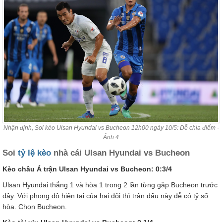
Nhận định, Soi kèo Ulsan Hyundai vs Bucheon 12h00 ngày 10/5: Dễ chia điểm -
Ảnh 4
Soi
tỷ lệ kèo
nhà cái Ulsan Hyundai vs Bucheon
Kèo châu Á trận Ulsan Hyundai vs Bucheon: 0:3/4
Ulsan Hyundai thắng 1 và hòa 1 trong 2 lần từng gặp Bucheon trước
đây. Với phong độ hiện tại của hai đội thì trận đấu này dễ có tỷ số
hòa. Chọn Bucheon.