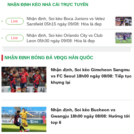
NHẬN ĐỊNH KÈO NHÀ CÁI TRỰC TUYẾN
Nhận định, Soi kèo Boca Juniors vs Velez
Live
Sarsfield 05h15 ngày 09/08: Hòa là đẹp
Nhận định, Soi kèo Orlando City vs Club
Live
Leon 05h30 ngày 09/08: Hòa là đẹp
NHẬN ĐỊNH BÓNG ĐÁ VĐQG HÀN QUỐC
Nhận định, Soi kèo Gimcheon Sangmu
vs FC Seoul 18h00 ngày 08/08: Tiếp tục
khựng lại
Nhận định, Soi kèo Bucheon vs
Gwangju 18h00 ngày 08/08: Hướng tới
top 6