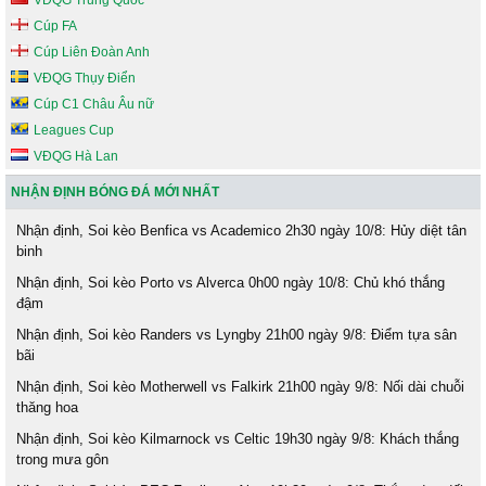
VĐQG Trung Quốc
Cúp FA
Cúp Liên Đoàn Anh
VĐQG Thụy Điển
Cúp C1 Châu Âu nữ
Leagues Cup
VĐQG Hà Lan
NHẬN ĐỊNH BÓNG ĐÁ MỚI NHẤT
Nhận định, Soi kèo Benfica vs Academico 2h30 ngày 10/8: Hủy diệt tân
binh
Nhận định, Soi kèo Porto vs Alverca 0h00 ngày 10/8: Chủ khó thắng
đậm
Nhận định, Soi kèo Randers vs Lyngby 21h00 ngày 9/8: Điểm tựa sân
bãi
Nhận định, Soi kèo Motherwell vs Falkirk 21h00 ngày 9/8: Nối dài chuỗi
thăng hoa
Nhận định, Soi kèo Kilmarnock vs Celtic 19h30 ngày 9/8: Khách thắng
trong mưa gôn