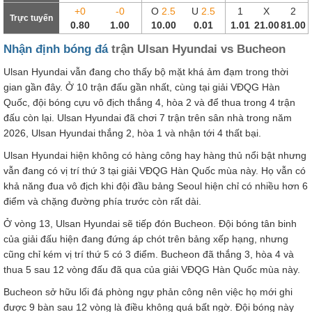
+
0
-
0
O
2.5
U
2.5
1
X
2
Trực tuyến
0.80
1.00
10.00
0.01
1.01
21.00
81.00
Nhận định bóng đá
trận Ulsan Hyundai vs Bucheon
Ulsan Hyundai vẫn đang cho thấy bộ mặt khá ảm đạm trong thời
gian gần đây. Ở 10 trận đấu gần nhất, cùng tại giải VĐQG Hàn
Quốc, đội bóng cựu vô địch thắng 4, hòa 2 và để thua trong 4 trận
đấu còn lại. Ulsan Hyundai đã chơi 7 trận trên sân nhà trong năm
2026, Ulsan Hyundai thắng 2, hòa 1 và nhận tới 4 thất bại.
Ulsan Hyundai hiện không có hàng công hay hàng thủ nổi bật nhưng
vẫn đang có vị trí thứ 3 tại giải VĐQG Hàn Quốc mùa này. Họ vẫn có
khả năng đua vô địch khi đội đầu bảng Seoul hiện chỉ có nhiều hơn 6
điểm và chặng đường phía trước còn rất dài.
Ở vòng 13, Ulsan Hyundai sẽ tiếp đón Bucheon. Đội bóng tân binh
của giải đấu hiện đang đứng áp chót trên bảng xếp hạng, nhưng
cũng chỉ kém vị trí thứ 5 có 3 điểm. Bucheon đã thắng 3, hòa 4 và
thua 5 sau 12 vòng đấu đã qua của giải VĐQG Hàn Quốc mùa này.
Bucheon sở hữu lối đá phòng ngự phản công nên việc họ mới ghi
được 9 bàn sau 12 vòng là điều không quá bất ngờ. Đội bóng này