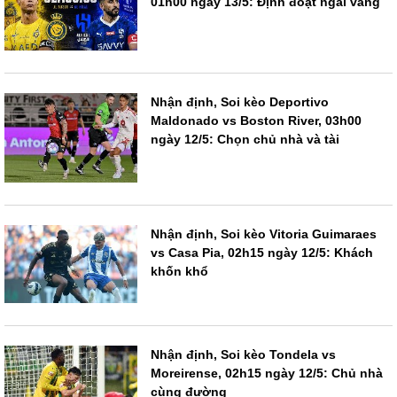
01h00 ngày 13/5: Định đoạt ngai vàng
Nhận định, Soi kèo Deportivo
Maldonado vs Boston River, 03h00
ngày 12/5: Chọn chủ nhà và tài
Nhận định, Soi kèo Vitoria Guimaraes
vs Casa Pia, 02h15 ngày 12/5: Khách
khốn khổ
Nhận định, Soi kèo Tondela vs
Moreirense, 02h15 ngày 12/5: Chủ nhà
cùng đường