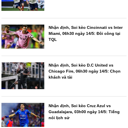
Nhận định, Soi kèo Cincinnati vs Inter
Miami, 06h30 ngày 14/5: Đôi công tại
TQL
Nhận định, Soi kèo D.C United vs
Chicago Fire, 06h30 ngày 14/5: Chọn
khách và tài
Nhận định, Soi kèo Cruz Azul vs
Guadalajara, 03h00 ngày 14/5: Tiếng
nói lịch sử