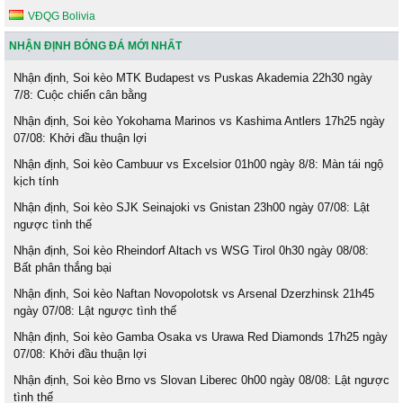
VĐQG Bolivia
NHẬN ĐỊNH BÓNG ĐÁ MỚI NHẤT
Nhận định, Soi kèo MTK Budapest vs Puskas Akademia 22h30 ngày
7/8: Cuộc chiến cân bằng
Nhận định, Soi kèo Yokohama Marinos vs Kashima Antlers 17h25 ngày
07/08: Khởi đầu thuận lợi
Nhận định, Soi kèo Cambuur vs Excelsior 01h00 ngày 8/8: Màn tái ngộ
kịch tính
Nhận định, Soi kèo SJK Seinajoki vs Gnistan 23h00 ngày 07/08: Lật
ngược tình thế
Nhận định, Soi kèo Rheindorf Altach vs WSG Tirol 0h30 ngày 08/08:
Bất phân thắng bại
Nhận định, Soi kèo Naftan Novopolotsk vs Arsenal Dzerzhinsk 21h45
ngày 07/08: Lật ngược tình thế
Nhận định, Soi kèo Gamba Osaka vs Urawa Red Diamonds 17h25 ngày
07/08: Khởi đầu thuận lợi
Nhận định, Soi kèo Brno vs Slovan Liberec 0h00 ngày 08/08: Lật ngược
tình thế