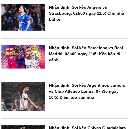
Nhận định, Soi kèo Angers vs
Strasbourg, 02h00 ngày 11/5: Chủ nhà
bất ổn
Nhận định, Soi kèo Barcelona vs Real
Madrid, 02h00 ngày 11/5: Kền kền rã
cánh
Nhận định, Soi kèo Argentinos Juniors
vs Club Atletico Lanus, 07h30 ngày
10/5: Điểm tựa sân nhà
Nhận định, Soi kèo Chivas Guadalajara