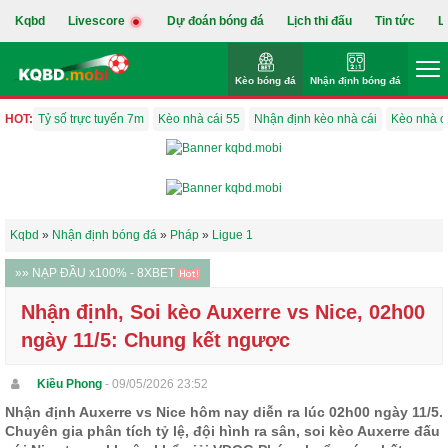
Kqbd
Livescore
Dự đoán bóng đá
Lịch thi đấu
Tin tức
L
Kèo bóng đá
Nhận định bóng đá
HOT:
Tỷ số trực tuyến 7m
Kèo nhà cái 55
Nhận định kèo nhà cái
Kèo nhà c
Kqbd
»
Nhận định bóng đá
»
Pháp
»
Ligue 1
»» NẠP ĐẦU x100% - 8XBET
Nhận định, Soi kèo Auxerre vs Nice, 02h00
ngày 11/5: Chung kết ngược
Kiều Phong
- 09/05/2026 23:52
Nhận định Auxerre vs Nice hôm nay diễn ra lúc 02h00 ngày 11/5.
Chuyên gia phân tích tỷ lệ, đội hình ra sân, soi kèo Auxerre đấu