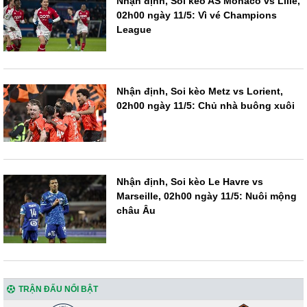
Nhận định, Soi kèo AS Monaco vs Lille,
02h00 ngày 11/5: Vì vé Champions
League
Nhận định, Soi kèo Metz vs Lorient,
02h00 ngày 11/5: Chủ nhà buông xuôi
Nhận định, Soi kèo Le Havre vs
Marseille, 02h00 ngày 11/5: Nuôi mộng
châu Âu
TRẬN ĐẤU NỔI BẬT