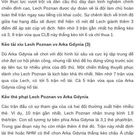
Với thực lực vượt trội và dàn cầu thủ dày dạn kinh nghiệm chinh
chiến đỉnh cao, Lech Poznan được dự đoán sẽ là đội làm chủ hoàn
toàn thế trận ngay sau tiếng còi khai cuộc. Sự chênh lệch về trình độ
giữa hai hạng đấu sẽ được thể hiện rõ nét để Lech giành thêm 3
điểm để áp sát cúp vô địch. Nên nhớ 3 trận gần nhất họ thắng kèo
cả 3, 8 trận vừa qua CLB này thắng kèo tới 6 và chỉ thua 1.
Kèo tài xỉu Lech Poznan vs Arka Gdynia (3)
Dù Arka Gdynia sẽ chơi với đội hình lùi sâu và cực kỳ tập trung để
chờ đợi cơ hội phản công, nhưng rất khó để họ đứng vững trước sức
ép liên tục từ nhiều phía của đối thủ. Một chiến thắng thuyết phục
dành cho Lech Poznan là kịch bản khả thi nhất. Nên nhớ 7 trận vừa
qua của Lech, có tới 5 trận nổ tài. Cả 5 trận vừa qua của Arka
Gdynia cũng nổ tài.
Kèo thẻ phạt Lech Poznan vs Arka Gdynia
Các trận đấu có sự tham gia của cả hai đội thường xuất hiện nhiều
thẻ. Ví dụ, 10 trận gần nhất, Lech Poznan nhận trung bình 1,8
thẻ/trận. Con số tương tự bên phía Arka Gdynia là 3,1 thẻ phạt/trận.
Trong giai đoạn này họ còn nhận thêm 4 thẻ đỏ. Trận này nhất định
tài thẻ hoặc NHM có thể chọn Arka Gdynia thắng kèo châu Á chấp