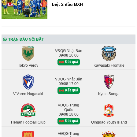
biệt 2 đầu BXH
TRẬN ĐẤU NỔI BẬT
VĐQG Nhật Bản
09/08 16:00
Kết quả
Tokyo Verdy
Kawasaki Frontale
VĐQG Nhật Bản
09/08 17:00
Kết quả
V-Varen Nagasaki
Kyoto Sanga
VĐQG Trung
Quốc
09/08 18:00
Kết quả
Henan Football Club
Qingdao Youth Island
VĐQG Trung