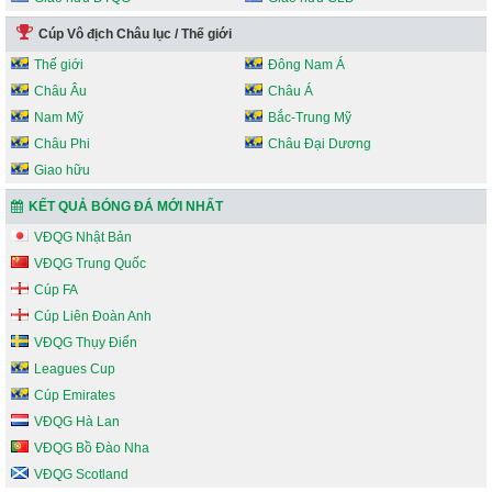
Cúp Vô địch Châu lục / Thế giới
Thế giới
Đông Nam Á
Châu Âu
Châu Á
Nam Mỹ
Bắc-Trung Mỹ
Châu Phi
Châu Đại Dương
Giao hữu
KẾT QUẢ BÓNG ĐÁ MỚI NHẤT
VĐQG Nhật Bản
VĐQG Trung Quốc
Cúp FA
Cúp Liên Đoàn Anh
VĐQG Thụy Điển
Leagues Cup
Cúp Emirates
VĐQG Hà Lan
VĐQG Bồ Đào Nha
VĐQG Scotland