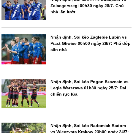
Zalaegerszegi 00h30 ngày 28/7: Chủ
nhà lấn lướt
Nhận định, Soi kèo Zaglebie Lubin vs
Piast Gliwice 00h00 ngày 28/7: Phá dớp
sân nhà
Nhận định, Soi kèo Pogon Szczecin vs
Legia Warszawa 01h30 ngày 25/7: Đại
chiến rực lửa
Nhận định, Soi kèo Radomiak Radom
vs Wieczysta Krakow 23h00 ngày 24/7: