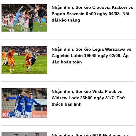
Nhận định, Soi kèo Cracovia Krakow vs
Pogon Szczecin 0h00 ngày 04/08: Nối
dài kèo thắng
Nhận định, Soi kèo Legia Warszawa vs
Zaglebie Lubin 19h45 ngày 02/08: Áp
đảo hoàn toàn
Nhận định, Soi kèo Wisla Plock vs
Widzew Lodz 23h00 ngày 31/7: Thử
thách bản lĩnh
Nhận định, Soi kèo MTK Budapest vs