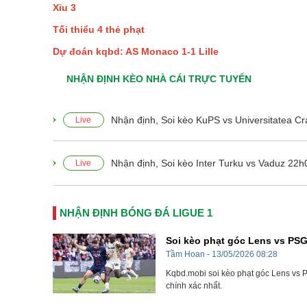
Xỉu 3
Tối thiểu 4 thẻ phạt
Dự đoán kqbd: AS Monaco 1-1 Lille
NHẬN ĐỊNH KÈO NHÀ CÁI TRỰC TUYẾN
Nhận định, Soi kèo KuPS vs Universitatea Cr
Live
Nhận định, Soi kèo Inter Turku vs Vaduz 22
Live
NHẬN ĐỊNH BÓNG ĐÁ LIGUE 1
Soi kèo phạt góc Lens vs PSG
Tầm Hoan - 13/05/2026 08:28
Kqbd.mobi soi kèo phạt góc Lens vs 
chính xác nhất.