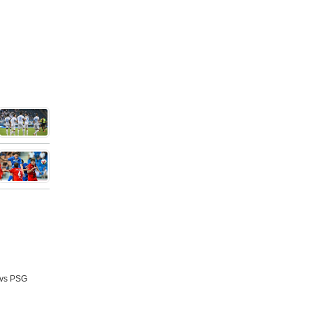
 vs PSG