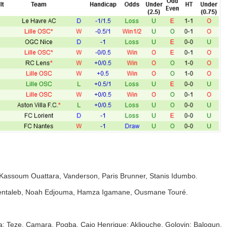
assoum Ouattara, Vanderson, Paris Brunner, Stanis Idumbo.
 Bentaleb, Noah Edjouma, Hamza Igamane, Ousmane Touré.
a; Teze, Camara, Pogba, Caio Henrique; Akliouche, Golovin; Balogun.