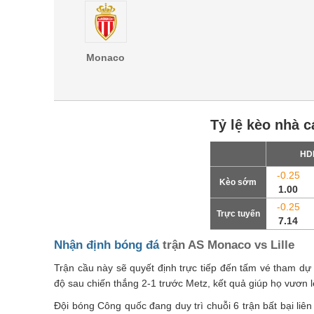
Monaco
Tỷ lệ kèo nhà c
HD
-
0.25
Kèo sớm
1.00
-
0.25
Trực tuyến
7.14
Nhận định bóng đá
trận AS Monaco vs Lille
Trận cầu này sẽ quyết định trực tiếp đến tấm vé tham d
độ sau chiến thắng 2-1 trước Metz, kết quả giúp họ vươn l
Đội bóng Công quốc đang duy trì chuỗi 6 trận bất bại liên t