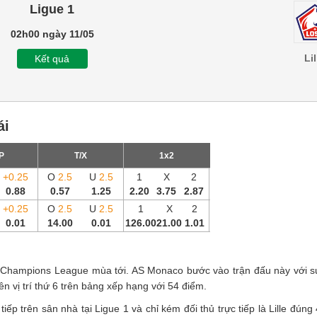
Ligue 1
02h00 ngày 11/05
Lil
Kết quả
ái
P
T/X
1x2
+
0.25
O
2.5
U
2.5
1
X
2
0.88
0.57
1.25
2.20
3.75
2.87
+
0.25
O
2.5
U
2.5
1
X
2
0.01
14.00
0.01
126.00
21.00
1.01
ự Champions League mùa tới. AS Monaco bước vào trận đấu này với sự
ên vị trí thứ 6 trên bảng xếp hạng với 54 điểm.
iếp trên sân nhà tại Ligue 1 và chỉ kém đối thủ trực tiếp là Lille đúng