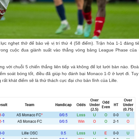
lực nghẹt thở để bảo vệ vị trí thứ 4 (58 điểm). Trận hòa 1-1 đáng ti
 trong cuộc đua giành suất vào thẳng vòng bảng League Phase của
g với chuỗi 5 chiến thắng liên tiếp và không để lọt lưới bàn nào. Đo
ểm soát bóng tốt, điều đã giúp họ đánh bại Monaco 1-0 ở lượt đi. Tuy 
ất khát điểm sẽ là thử thách cực đại cho bản lĩnh của Lille.