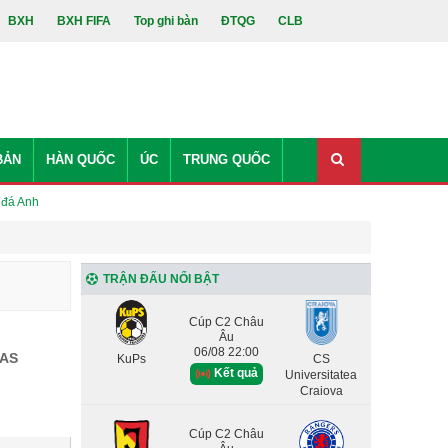
BXH
BXH FIFA
Top ghi bàn
ĐTQG
CLB
BẢN
HÀN QUỐC
ÚC
TRUNG QUỐC
 đá Anh
TRẬN ĐẤU NỔI BẬT
Cúp C2 Châu
Âu
06/08 22:00
 AS
KuPs
CS
Kết quả
Universitatea
Craiova
Cúp C2 Châu