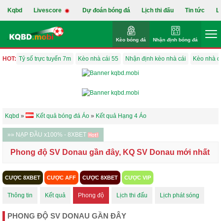
Kqbd
Livescore
Dự đoán bóng đá
Lịch thi đấu
Tin tức
L
Kèo bóng đá
Nhận định bóng đá
HOT:
Tỷ số trực tuyến 7m
Kèo nhà cái 55
Nhận định kèo nhà cái
Kèo nhà c
Kqbd
»
Kết quả bóng đá Áo
»
Kết quả Hạng 4 Áo
»» NẠP ĐẦU x100% - 8XBET
Phong độ SV Donau gần đây, KQ SV Donau mới nhất
CƯỢC 8XBET
CƯỢC AFF
CƯỢC 8XBET
CƯỢC VIP
Thông tin
Kết quả
Phong độ
Lịch thi đấu
Lịch phát sóng
PHONG ĐỘ SV DONAU GẦN ĐÂY