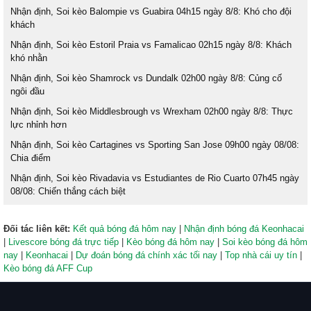
Nhận định, Soi kèo Balompie vs Guabira 04h15 ngày 8/8: Khó cho đội
khách
Nhận định, Soi kèo Estoril Praia vs Famalicao 02h15 ngày 8/8: Khách
khó nhằn
Nhận định, Soi kèo Shamrock vs Dundalk 02h00 ngày 8/8: Củng cố
ngôi đầu
Nhận định, Soi kèo Middlesbrough vs Wrexham 02h00 ngày 8/8: Thực
lực nhỉnh hơn
Nhận định, Soi kèo Cartagines vs Sporting San Jose 09h00 ngày 08/08:
Chia điểm
Nhận định, Soi kèo Rivadavia vs Estudiantes de Rio Cuarto 07h45 ngày
08/08: Chiến thắng cách biệt
Đối tác liên kết:
Kết quả bóng đá hôm nay
|
Nhận định bóng đá Keonhacai
|
Livescore bóng đá trực tiếp
|
Kèo bóng đá hôm nay
|
Soi kèo bóng đá hôm
nay
|
Keonhacai
|
Dự đoán bóng đá chính xác tối nay
|
Top nhà cái uy tín
|
Kèo bóng đá AFF Cup