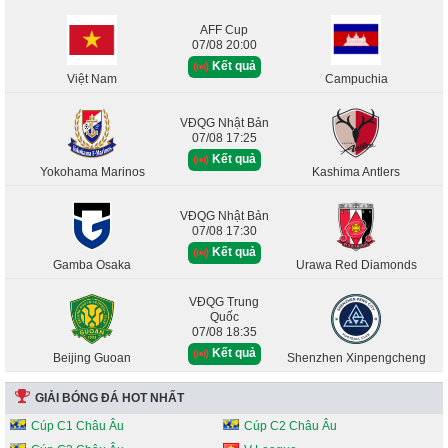
AFF Cup
07/08 20:00
Kết quả
Việt Nam
Campuchia
VĐQG Nhật Bản
07/08 17:25
Kết quả
Yokohama Marinos
Kashima Antlers
VĐQG Nhật Bản
07/08 17:30
Kết quả
Gamba Osaka
Urawa Red Diamonds
VĐQG Trung
Quốc
07/08 18:35
Kết quả
Beijing Guoan
Shenzhen Xinpengcheng
GIẢI BÓNG ĐÁ HOT NHẤT
Cúp C1 Châu Âu
Cúp C2 Châu Âu