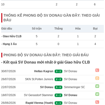
10
2
2
6
THỐNG KÊ PHONG ĐỘ SV DONAU GẦN ĐÂY: THEO GIẢI
ĐẤU
Giải đấu
Số trận
Thắng
Hòa
Bại
-
Giao hữu CLB
5
2
1
2
-
Hạng 3 Áo
5
0
1
4
PHONG ĐỘ SV DONAU GẦN ĐÂY: THEO GIẢI ĐẤU
- Kết quả SV Donau mới nhất ở giải Giao hữu CLB
30/07/2026
Hellas Kagran
SV Donau
3
-
2
26/07/2026
SKN St.Polten Juniors
SV Donau
2
-
2
22/07/2026
SV Donau
Simmeringer SC
5
-
0
18/07/2026
SV Gerasdorf Stammer
SV Donau
0
-
2
26/06/2026
Rapid Vienna (Youth)
SV Donau
6
-
1