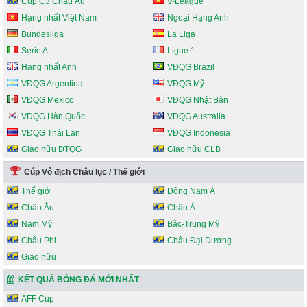
Cúp C3 Châu Âu
V-League
Hạng nhất Việt Nam
Ngoại Hạng Anh
Bundesliga
La Liga
Serie A
Ligue 1
Hạng nhất Anh
VĐQG Brazil
VĐQG Argentina
VĐQG Mỹ
VĐQG Mexico
VĐQG Nhật Bản
VĐQG Hàn Quốc
VĐQG Australia
VĐQG Thái Lan
VĐQG Indonesia
Giao hữu ĐTQG
Giao hữu CLB
Cúp Vô địch Châu lục / Thế giới
Thế giới
Đông Nam Á
Châu Âu
Châu Á
Nam Mỹ
Bắc-Trung Mỹ
Châu Phi
Châu Đại Dương
Giao hữu
KẾT QUẢ BÓNG ĐÁ MỚI NHẤT
AFF Cup