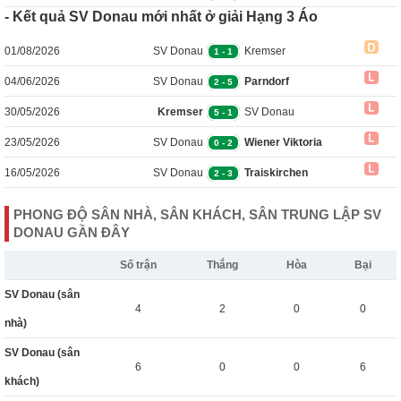
- Kết quả SV Donau mới nhất ở giải Hạng 3 Áo
01/08/2026
SV Donau
Kremser
1
-
1
04/06/2026
SV Donau
Parndorf
2
-
5
30/05/2026
Kremser
SV Donau
5
-
1
23/05/2026
SV Donau
Wiener Viktoria
0
-
2
16/05/2026
SV Donau
Traiskirchen
2
-
3
PHONG ĐỘ SÂN NHÀ, SÂN KHÁCH, SÂN TRUNG LẬP SV
DONAU GẦN ĐÂY
Số trận
Thắng
Hòa
Bại
SV Donau (sân
4
2
0
0
nhà)
SV Donau (sân
6
0
0
6
khách)