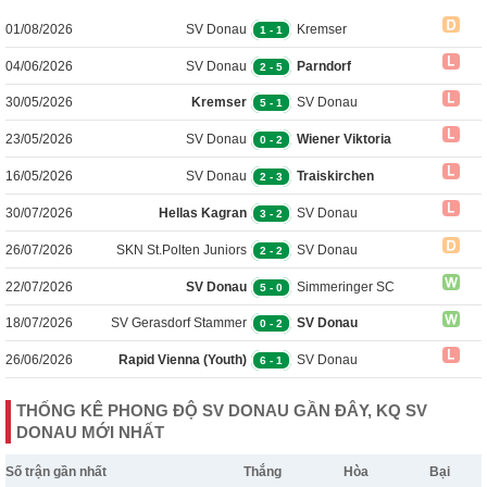
01/08/2026
SV Donau
Kremser
1
-
1
04/06/2026
SV Donau
Parndorf
2
-
5
30/05/2026
Kremser
SV Donau
5
-
1
23/05/2026
SV Donau
Wiener Viktoria
0
-
2
16/05/2026
SV Donau
Traiskirchen
2
-
3
30/07/2026
Hellas Kagran
SV Donau
3
-
2
26/07/2026
SKN St.Polten Juniors
SV Donau
2
-
2
22/07/2026
SV Donau
Simmeringer SC
5
-
0
18/07/2026
SV Gerasdorf Stammer
SV Donau
0
-
2
26/06/2026
Rapid Vienna (Youth)
SV Donau
6
-
1
THỐNG KÊ PHONG ĐỘ SV DONAU GẦN ĐÂY, KQ SV
DONAU MỚI NHẤT
Số trận gần nhất
Thắng
Hòa
Bại