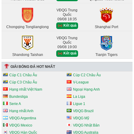
VĐQG Trung
Quốc
09/08 18:35
Kết quả
Chongqing Tonglianglong
Shanghai Port
VĐQG Trung
Quốc
09/08 19:00
Kết quả
Shandong Taishan
Tianjin Tigers
GIẢI BÓNG ĐÁ HOT NHẤT
Cúp C1 Châu Âu
Cúp C2 Châu Âu
Cúp C3 Châu Âu
V-League
Hạng nhất Việt Nam
Ngoại Hạng Anh
Bundesliga
La Liga
Serie A
Ligue 1
Hạng nhất Anh
VĐQG Brazil
VĐQG Argentina
VĐQG Mỹ
VĐQG Mexico
VĐQG Nhật Bản
VĐQG Hàn Quốc
VĐQG Australia