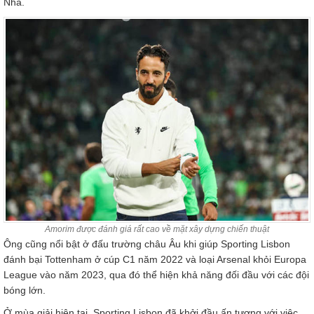
Nha.
Amorim được đánh giá rất cao về mặt xây dựng chiến thuật
Ông cũng nổi bật ở đấu trường châu Âu khi giúp Sporting Lisbon
đánh bại Tottenham ở cúp C1 năm 2022 và loại Arsenal khỏi Europa
League vào năm 2023, qua đó thể hiện khả năng đối đầu với các đội
bóng lớn.
Ở mùa giải hiện tại, Sporting Lisbon đã khởi đầu ấn tượng với việc