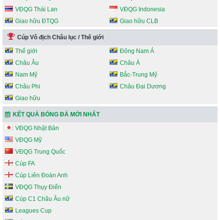
VĐQG Thái Lan
VĐQG Indonesia
Giao hữu ĐTQG
Giao hữu CLB
Cúp Vô địch Châu lục / Thế giới
Thế giới
Đông Nam Á
Châu Âu
Châu Á
Nam Mỹ
Bắc-Trung Mỹ
Châu Phi
Châu Đại Dương
Giao hữu
KẾT QUẢ BÓNG ĐÁ MỚI NHẤT
VĐQG Nhật Bản
VĐQG Mỹ
VĐQG Trung Quốc
Cúp FA
Cúp Liên Đoàn Anh
VĐQG Thụy Điển
Cúp C1 Châu Âu nữ
Leagues Cup