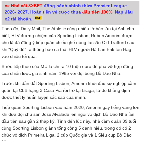
»» Nhà cái 8XBET
đồng hành chính thức Premier League
2026- 2027. Hoàn tiền vé cược thua
đầu tiên 100%.
Nạp đầu
x2 tài khoản.
Theo đó, Daily Mail, The Athletic cùng nhiều tờ báo lớn tại Anh cho
biết, HLV đương nhiệm của Sporting Lisbon, Ruben Amorim được
cho là đã đồng ý tiếp quản chiếc ghế nóng tại sân Old Trafford sau
khi “Quỷ đỏ” ra thông báo sa thải HLV người Hà Lan Erik ten Hag
vào chiều tối qua.
Bước tiếp theo của MU là chi ra 10 triệu euro để phá vỡ hợp đồng
của chiến lược gia sinh năm 1985 với đội bóng Bồ Đào Nha.
Trước khi dẫn dắt Sporting Lisbon, Amorim khởi đầu sự nghiệp cầm
quân tại CLB hạng 3 Casa Pia rồi trở lại Braga, từ đó khẳng định
được triết lý huấn luyện sắc sảo của mình.
Tiếp quản Sporting Lisbon vào năm 2020, Amorim gây tiếng vang lớn
khi đưa đội chủ sân José Alvalade lên ngôi vô địch Bồ Đào Nha lần
đầu tiên sau gần 2 thập kỷ. Tính đến lúc này, nhà cầm quân 39 tuổi
cùng Sporting Lisbon giành tổng cộng 5 danh hiệu, trong đó có 2
chức vô địch Primeira Liga, 2 cúp Quốc gia và 1 Siêu cúp Bồ Đào