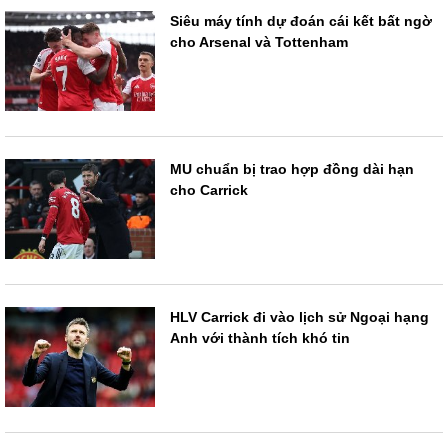
Siêu máy tính dự đoán cái kết bất ngờ
cho Arsenal và Tottenham
MU chuẩn bị trao hợp đồng dài hạn
cho Carrick
HLV Carrick đi vào lịch sử Ngoại hạng
Anh với thành tích khó tin