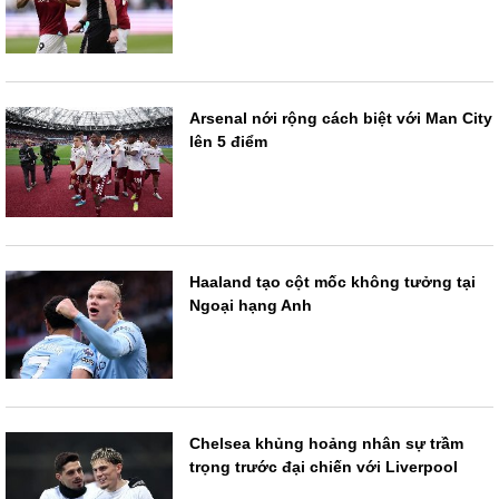
Arsenal nới rộng cách biệt với Man City
lên 5 điểm
Haaland tạo cột mốc không tưởng tại
Ngoại hạng Anh
Chelsea khủng hoảng nhân sự trầm
trọng trước đại chiến với Liverpool