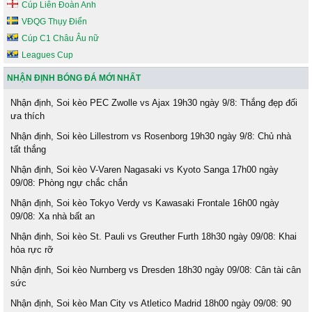
Cúp Liên Đoàn Anh
VĐQG Thụy Điển
Cúp C1 Châu Âu nữ
Leagues Cup
NHẬN ĐỊNH BÓNG ĐÁ MỚI NHẤT
Nhận định, Soi kèo PEC Zwolle vs Ajax 19h30 ngày 9/8: Thắng đẹp đối
ưa thích
Nhận định, Soi kèo Lillestrom vs Rosenborg 19h30 ngày 9/8: Chủ nhà
tất thắng
Nhận định, Soi kèo V-Varen Nagasaki vs Kyoto Sanga 17h00 ngày
09/08: Phòng ngự chắc chắn
Nhận định, Soi kèo Tokyo Verdy vs Kawasaki Frontale 16h00 ngày
09/08: Xa nhà bất an
Nhận định, Soi kèo St. Pauli vs Greuther Furth 18h30 ngày 09/08: Khai
hỏa rực rỡ
Nhận định, Soi kèo Nurnberg vs Dresden 18h30 ngày 09/08: Cân tài cân
sức
Nhận định, Soi kèo Man City vs Atletico Madrid 18h00 ngày 09/08: 90