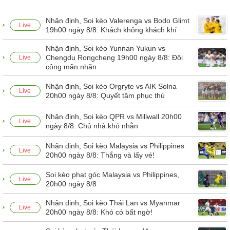
Nhận định, Soi kèo Valerenga vs Bodo Glimt
Live
19h00 ngày 8/8: Khách không khách khí
Nhận định, Soi kèo Yunnan Yukun vs
Chengdu Rongcheng 19h00 ngày 8/8: Đôi
Live
công mãn nhãn
Nhận định, Soi kèo Orgryte vs AIK Solna
Live
20h00 ngày 8/8: Quyết tâm phục thù
Nhận định, Soi kèo QPR vs Millwall 20h00
Live
ngày 8/8: Chủ nhà khó nhằn
Nhận định, Soi kèo Malaysia vs Philippines
Live
20h00 ngày 8/8: Thắng và lấy vé!
Soi kèo phạt góc Malaysia vs Philippines,
Live
20h00 ngày 8/8
Nhận định, Soi kèo Thái Lan vs Myanmar
Live
20h00 ngày 8/8: Khó có bất ngờ!