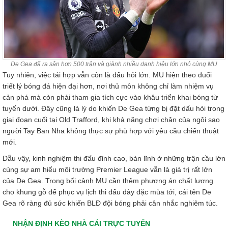
De Gea đã ra sân hơn 500 trận và giành nhiều danh hiệu lớn nhỏ cùng MU
Tuy nhiên, việc tái hợp vẫn còn là dấu hỏi lớn. MU hiện theo đuổi
triết lý bóng đá hiện đại hơn, nơi thủ môn không chỉ làm nhiệm vụ
cản phá mà còn phải tham gia tích cực vào khâu triển khai bóng từ
tuyến dưới. Đây cũng là lý do khiến De Gea từng bị đặt dấu hỏi trong
giai đoạn cuối tại Old Trafford, khi khả năng chơi chân của ngôi sao
người Tay Ban Nha không thực sự phù hợp với yêu cầu chiến thuật
mới.
Dẫu vậy, kinh nghiệm thi đấu đỉnh cao, bản lĩnh ở những trận cầu lớn
cùng sự am hiểu môi trường Premier League vẫn là giá trị rất lớn
của De Gea. Trong bối cảnh MU cần thêm phương án chất lượng
cho khung gỗ để phục vụ lịch thi đấu dày đặc mùa tới, cái tên De
Gea rõ ràng đủ sức khiến BLĐ đội bóng phải cân nhắc nghiêm túc.
NHẬN ĐỊNH KÈO NHÀ CÁI TRỰC TUYẾN