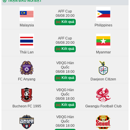
TRẬN ĐẤU NỔI BẬT
AFF Cup
08/08 20:00
Kết quả
Malaysia
Philippines
AFF Cup
08/08 20:00
Kết quả
Thái Lan
Myanmar
VĐQG Hàn
Quốc
08/08 18:00
Kết quả
FC Anyang
Daejeon Citizen
VĐQG Hàn
Quốc
08/08 18:00
Kết quả
Bucheon FC 1995
Gwangju Football Club
VĐQG Hàn
Quốc
08/08 18:00