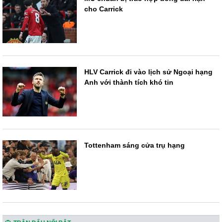
cho Carrick
HLV Carrick đi vào lịch sử Ngoại hạng
Anh với thành tích khó tin
Tottenham sáng cửa trụ hạng