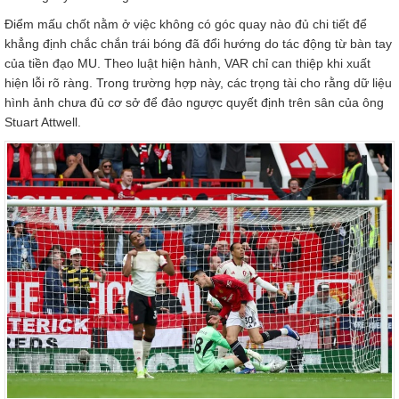
Điểm mấu chốt nằm ở việc không có góc quay nào đủ chi tiết để
khẳng định chắc chắn trái bóng đã đổi hướng do tác động từ bàn tay
của tiền đạo MU. Theo luật hiện hành, VAR chỉ can thiệp khi xuất
hiện lỗi rõ ràng. Trong trường hợp này, các trọng tài cho rằng dữ liệu
hình ảnh chưa đủ cơ sở để đảo ngược quyết định trên sân của ông
Stuart Attwell.