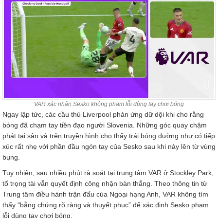
VAR xác nhận Sesko không phạm lỗi dùng tay chơi bóng
Ngay lập tức, các cầu thủ Liverpool phản ứng dữ dội khi cho rằng
bóng đã chạm tay tiền đạo người Slovenia. Những góc quay chậm
phát tại sân và trên truyền hình cho thấy trái bóng dường như có tiếp
xúc rất nhẹ với phần đầu ngón tay của Sesko sau khi nảy lên từ vùng
bụng.
Tuy nhiên, sau nhiều phút rà soát tại trung tâm VAR ở Stockley Park,
tổ trọng tài vẫn quyết định công nhận bàn thắng. Theo thông tin từ
Trung tâm điều hành trận đấu của Ngoại hạng Anh, VAR không tìm
thấy “bằng chứng rõ ràng và thuyết phục” để xác định Sesko phạm
lỗi dùng tay chơi bóng.