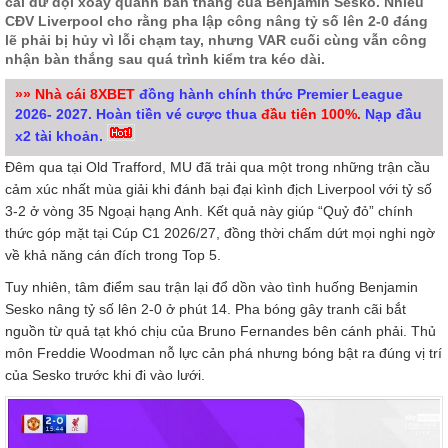
cãi dữ dội xoay quanh bàn thắng của Benjamin Sesko. Nhiều
CĐV Liverpool cho rằng pha lập công nâng tỷ số lên 2-0 đáng
lẽ phải bị hủy vì lỗi chạm tay, nhưng VAR cuối cùng vẫn công
nhận bàn thắng sau quá trình kiểm tra kéo dài.
»» Nhà cái 8XBET
đồng hành chính thức Premier League
2026- 2027. Hoàn tiền vé cược thua
đầu tiên 100%.
Nạp đầu
x2 tài khoản.
Đêm qua tại Old Trafford, MU đã trải qua một trong những trận cầu
cảm xúc nhất mùa giải khi đánh bại đại kình địch Liverpool với tỷ số
3-2 ở vòng 35 Ngoại hạng Anh. Kết quả này giúp “Quỷ đỏ” chính
thức góp mặt tại Cúp C1 2026/27, đồng thời chấm dứt mọi nghi ngờ
về khả năng cán đích trong Top 5.
Tuy nhiên, tâm điểm sau trận lại đổ dồn vào tình huống Benjamin
Sesko nâng tỷ số lên 2-0 ở phút 14. Pha bóng gây tranh cãi bắt
nguồn từ quả tạt khó chịu của Bruno Fernandes bên cánh phải. Thủ
môn Freddie Woodman nỗ lực cản phá nhưng bóng bật ra đúng vị trí
của Sesko trước khi đi vào lưới.