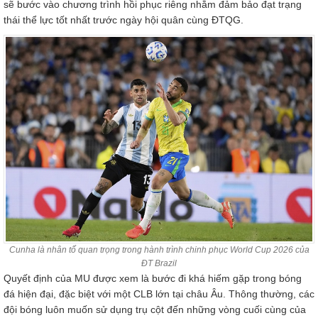
sẽ bước vào chương trình hồi phục riêng nhằm đảm bảo đạt trạng
thái thể lực tốt nhất trước ngày hội quân cùng ĐTQG.
Cunha là nhân tố quan trọng trong hành trình chinh phục World Cup 2026 của
ĐT Brazil
Quyết định của MU được xem là bước đi khá hiếm gặp trong bóng
đá hiện đại, đặc biệt với một CLB lớn tại châu Âu. Thông thường, các
đội bóng luôn muốn sử dụng trụ cột đến những vòng cuối cùng của