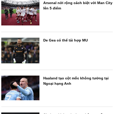
Arsenal nới rộng cách biệt với Man City
lên 5 điểm
De Gea có thể tái hợp MU
Haaland tạo cột mốc không tưởng tại
Ngoại hạng Anh