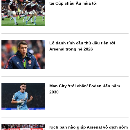
tại Cúp châu Âu mùa tới
Lộ danh tính cầu thủ đầu tiên rời
Arsenal trong hè 2026
Man City ‘trói chân’ Foden đến năm
2030
Kịch bản nào giúp Arsenal vô địch sớm