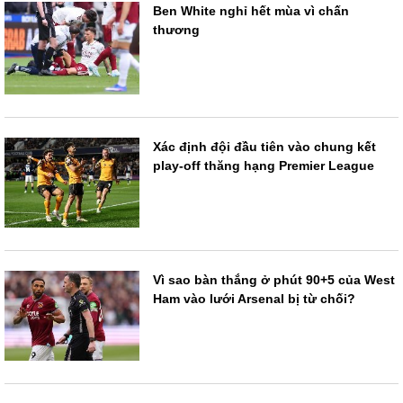
Ben White nghỉ hết mùa vì chấn
thương
Xác định đội đầu tiên vào chung kết
play-off thăng hạng Premier League
Vì sao bàn thắng ở phút 90+5 của West
Ham vào lưới Arsenal bị từ chối?