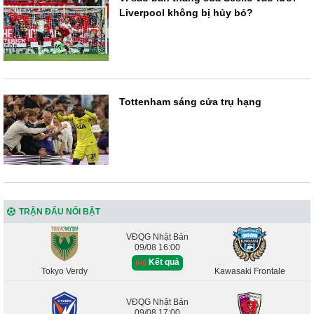
Liverpool không bị hủy bỏ?
Tottenham sáng cửa trụ hạng
TRẬN ĐẤU NỔI BẬT
VĐQG Nhật Bản
09/08 16:00
Kết quả
Tokyo Verdy
Kawasaki Frontale
VĐQG Nhật Bản
09/08 17:00