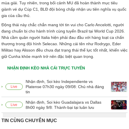
mùa giải. Tuy nhiên, trong bối cảnh MU đã hoàn thành mục tiêu
giành vé dự Cúp C1, BLĐ đội bóng chấp nhận ưu tiên nghĩa vụ quốc
gia của cầu thủ.
Động thái này chắc chắn mang tới tin vui cho Carlo Ancelotti, người
đang chuẩn bị cho hành trình cùng tuyển Brazil tại World Cup 2026.
Nhà cầm quân người Italia hiện phải đau đầu với hàng loạt ca chấn
thương trong đội hình Selecao. Những cái tên như Rodrygo, Eder
Militao hay Alisson đều chưa đạt trạng thái thể lực tốt nhất, khiến việc
giữ Cunha khỏe mạnh trở nên đặc biệt quan trọng.
NHẬN ĐỊNH KÈO NHÀ CÁI TRỰC TUYẾN
Nhận định, Soi kèo Independiente vs
Platense 07h30 ngày 09/08: Chủ nhà đáng
Live
tin
Nhận định, Soi kèo Guadalajara vs Dallas
Live
8h00 ngày 9/8: Thành-bại tại luân lưu
TIN CÙNG CHUYÊN MỤC