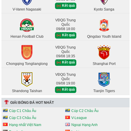
Kết quả
V-Varen Nagasaki
Kyoto Sanga
VĐQG Trung
Quốc
09/08 18:00
Kết quả
Henan Football Club
Qingdao Youth Island
VĐQG Trung
Quốc
09/08 18:35
Kết quả
Chongqing Tonglianglong
Shanghai Port
VĐQG Trung
Quốc
09/08 19:00
Kết quả
Shandong Taishan
Tianjin Tigers
GIẢI BÓNG ĐÁ HOT NHẤT
Cúp C1 Châu Âu
Cúp C2 Châu Âu
Cúp C3 Châu Âu
V-League
Hạng nhất Việt Nam
Ngoại Hạng Anh