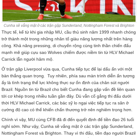
Cunha sẽ vắng mặt ở các trận gặp Sunderland, Nottingham Forest và Brighton
Thực tế, kể từ khi gia nhập MU, cầu thủ sinh năm 1999 nhanh chóng
trở thành một trong những nhân tố giàu năng lượng nhất trên hàng
công. Khả năng pressing, di chuyển rộng cùng tinh thần chiến đấu
mạnh mẽ giúp cựu sao Wolves chiếm được niềm tin từ HLV Michael
Carrick lẫn người hâm mộ.
Ở trận gặp Liverpool vừa qua, Cunha tiếp tục để lại dấu ấn với một
bàn thắng quan trọng. Tuy nhiên, phía sau màn trình diễn ấn tượng
ấy là tình trạng thể lực không thực sự ổn định của chân sút người
Brazil. Nguồn tin từ Brazil cho biết Cunha đang gặp vấn đề liên quan
tới cơ khép trong nhiều tuần gần đây. Dù vẫn cố gắng thi đấu dưới
thời HLV Michael Carrick, các bác sỹ lo ngại việc tiếp tục ra sân ở
cường độ cao có thể khiến chấn thương trở nên nghiêm trọng hơn.
Chính vì vậy, MU cùng CFB đã đi đến quyết định để tiền đạo 26 tuổi
nghỉ sớm. Như vậy, Cunha sẽ vắng mặt ở các trận gặp Sunderland,
Nottingham Forest và Brighton. Thay vì thi đấu, tiền đạo người Brazil