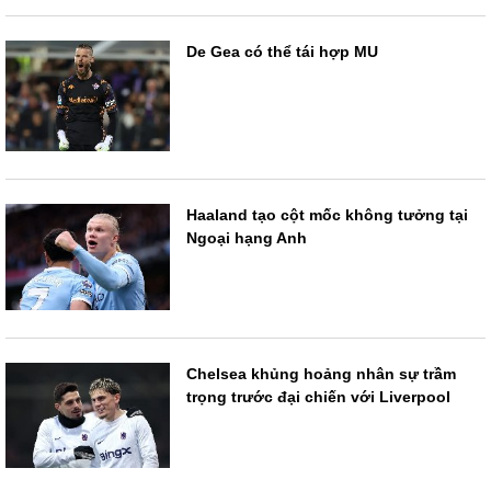
De Gea có thể tái hợp MU
Haaland tạo cột mốc không tưởng tại
Ngoại hạng Anh
Chelsea khủng hoảng nhân sự trầm
trọng trước đại chiến với Liverpool