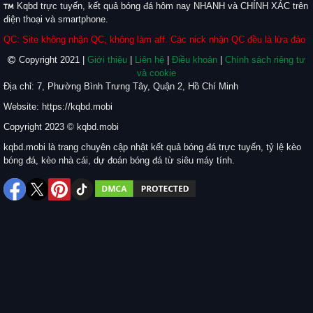
Kqbd trực tuyến, kết quả bóng đá hôm nay NHANH và CHÍNH XÁC trên
điện thoại và smartphone.
QC: Site không nhận QC, không làm aff. Các nick nhận QC đều là lừa đảo
Copyright 2021 |
Giới thiệu
|
Liên hệ
|
Điều khoản
|
Chính sách riêng tư
và cookie
Địa chỉ: 7, Phường Bình Trưng Tây, Quận 2, Hồ Chí Minh
Website: https://kqbd.mobi
Copyright 2023 © kqbd.mobi
kqbd.mobi là trang chuyên cập nhật kết quả bóng đá trực tuyến, tỷ lệ kèo
bóng đá, kèo nhà cái, dự đoán bóng đá từ siêu máy tính.