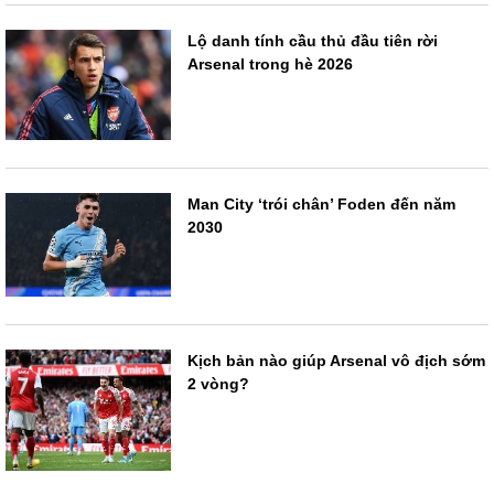
Lộ danh tính cầu thủ đầu tiên rời
Arsenal trong hè 2026
Man City ‘trói chân’ Foden đến năm
2030
Kịch bản nào giúp Arsenal vô địch sớm
2 vòng?