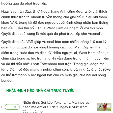
hưởng quả đá phạt trực tiếp.
Ngay sau trận đấu, BTC Ngoại hạng Anh cũng đưa ra lời giải thích
chính thức trên tài khoản truyền thông của giải đấu: “Sau khi tham
khảo VAR, trọng tài đã đảo ngược quyết định công nhận bàn thắng
ban đầu. Cầu thủ số 19 của West Ham đã phạm lỗi với thủ môn.
Quyết định cuối cùng là một quả đá phạt trực tiếp cho Arsenal”.
Quyết định của VAR giúp Arsenal bảo toàn chiến thắng 1-0 cực kỳ
quan trọng, qua đó nới rộng khoảng cách với Man City lên thành 5
điểm trong cuộc đua vô địch. Ở chiều ngược lại, West Ham tiếp tục
chìm sâu trong áp lực trụ hạng khi vẫn đứng trong nhóm nguy hiểm
và đã thi đấu nhiều hơn Tottenham một trận. Trong giai đoạn mà
từng điểm số đều mang ý nghĩa sống còn, khoảnh khắc ở phút 90+5
có thể trở thành bước ngoặt lớn cho cả mùa giải của hai đội bóng
London.
NHẬN ĐỊNH KÈO NHÀ CÁI TRỰC TUYẾN
Nhận định, Soi kèo Yokohama Marinos vs
Kashima Antlers 17h25 ngày 07/08: Khởi
17:25
đầu thuận lợi