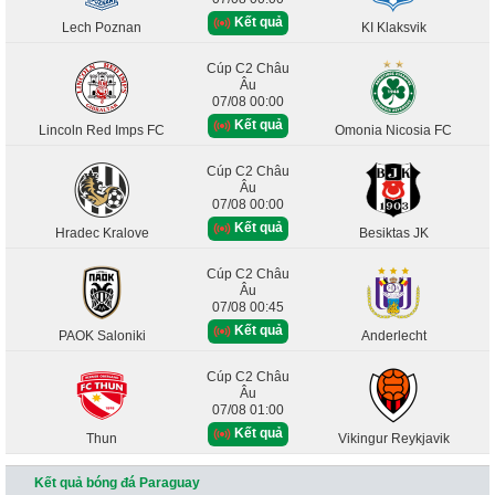
Kết quả
Lech Poznan
KI Klaksvik
Cúp C2 Châu
Âu
07/08 00:00
Kết quả
Lincoln Red Imps FC
Omonia Nicosia FC
Cúp C2 Châu
Âu
07/08 00:00
Kết quả
Hradec Kralove
Besiktas JK
Cúp C2 Châu
Âu
07/08 00:45
Kết quả
PAOK Saloniki
Anderlecht
Cúp C2 Châu
Âu
07/08 01:00
Kết quả
Thun
Vikingur Reykjavik
Kết quả bóng đá Paraguay