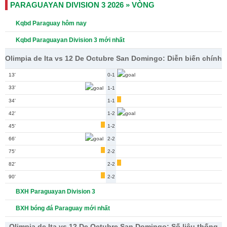
PARAGUAYAN DIVISION 3 2026 » VÒNG
Kqbd Paraguay hôm nay
Kqbd Paraguayan Division 3 mới nhất
Olimpia de Ita vs 12 De Octubre San Domingo: Diễn biến chính
13'
0-1
33'
1-1
34'
1-1
42'
1-2
45'
1-2
66'
2-2
75'
2-2
82'
2-2
90'
2-2
BXH Paraguayan Division 3
BXH bóng đá Paraguay mới nhất
Olimpia de Ita vs 12 De Octubre San Domingo: Số liệu thống