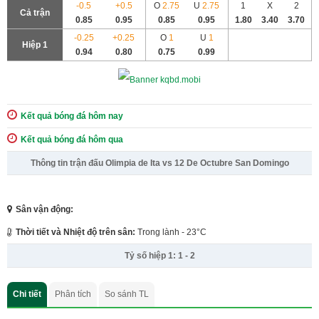
-
0.5
+
0.5
O
2.75
U
2.75
1
X
2
Cả trận
0.85
0.95
0.85
0.95
1.80
3.40
3.70
-
0.25
+
0.25
O
1
U
1
Hiệp 1
0.94
0.80
0.75
0.99
Kết quả bóng đá hôm nay
Kết quả bóng đá hôm qua
Thông tin trận đấu Olimpia de Ita vs 12 De Octubre San Domingo
Sân vận động:
Thời tiết và Nhiệt độ trên sân:
Trong lành - 23°C
Tỷ số hiệp 1:
1
-
2
Chi tiết
Phân tích
So sánh TL