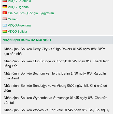
VĐQG Colombia
VĐQG Uganda
Giải Vô địch Quốc gia Kyrgyzstan
Yemen
VĐQG Argentina
VĐQG Bolivia
NHẬN ĐỊNH BÓNG ĐÁ MỚI NHẤT
Nhận định, Soi kèo Derry City vs Sligo Rovers 01h45 ngày 8/8: Điểm
tựa sân nhà
Nhận định, Soi kèo Club Brugge vs Kortrijk 01h45 ngày 8/8: Chênh lệch
đẳng cấp
Nhận định, Soi kèo Bochum vs Hertha Berlin 1h30 ngày 8/8: Ra quân
chia điểm!
Nhận định, Soi kèo Sonderjyske vs Viborg 0h00 ngày 8/8: Chủ nhà có
điểm
Nhận định, Soi kèo Wycombe vs Stevenage 01h45 ngày 8/8: Cân sức
cân tài
Nhận định, Soi kèo Wolves vs Port Vale 01h45 ngày 8/8: Bầy Sói thị uy