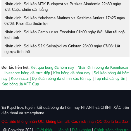
Nhận định, Soi kèo MTK Budapest vs Puskas Akademia 22h30 ngày
7/8: Cuộc chiến cân bằng
Nhận định, Soi kèo Yokohama Marinos vs Kashima Antlers 17h25 ngày
07/08: Khởi đầu thuận lợi
Nhận định, Soi kèo Cambuur vs Excelsior 01h00 ngày 8/8: Màn tái ngộ
kịch tính
Nhận định, Soi kèo SJK Seinajoki vs Gnistan 23h00 ngày 07/08: Lật
ngược tình thế
Đối tác liên kết:
Kết quả bóng đá hôm nay
|
Nhận định bóng đá Keonhacai
|
Livescore bóng đá trực tiếp
|
Kèo bóng đá hôm nay
|
Soi kèo bóng đá hôm
nay
|
Keonhacai
|
Dự đoán bóng đá chính xác tối nay
|
Top nhà cái uy tín
|
Kèo bóng đá AFF Cup
Kqbd trực tuyến, kết quả bóng đá hôm nay NHANH và CHÍNH XÁC trên
điện thoại và smartphone.
QC: Site không nhận QC, không làm aff. Các nick nhận QC đều là lừa đảo
Copyright 2021 |
Giới thiệu
|
Liên hệ
|
Điều khoản
|
Chính sách riêng tư