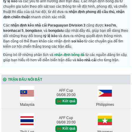
tỷ lệ kèo
và các yếu tố ảnh hưởng đến trận đấu. Các nhận định bóng đá từ
chuyên gia luôn theo dõi sát sao các thông tin về đội hình, phong độ, và chiến
thuật thi đấu của cả hai đội, từ đó đưa ra
nhận định phong độ cầu thủ, nhận
định chiến thuật
nhanh chính xác nhất.
Các
nhận định kèo nhà cái
Paraguayan Division 3
cũng được
keo7m
,
keonhacai 5
,
bongdaso
, và
bongdalu
cập nhật đầy đủ, giúp bạn dễ dàng theo
dõi những thay đổi trong
tỷ lệ kèo
và đưa ra những quyết định thông minh.
Bạn cũng có thể tham khảo các nhận định
soi kèo
từ các chuyên gia để tìm
kiếm cơ hội chiến thắng trong các trận đấu.
Đừng bỏ lỡ những phân tích và
nhận định bóng đá
từ các nguồn đáng tin cậy,
giúp bạn hiểu rõ hơn về diễn biến trận đấu và
kèo nhà cái
cho từng trận.
TRẬN ĐẤU NỔI BẬT
AFF Cup
08/08 20:00
Kết quả
Malaysia
Philippines
AFF Cup
08/08 20:00
Kết quả