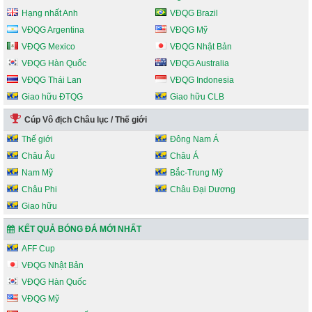
Hạng nhất Anh
VĐQG Brazil
VĐQG Argentina
VĐQG Mỹ
VĐQG Mexico
VĐQG Nhật Bản
VĐQG Hàn Quốc
VĐQG Australia
VĐQG Thái Lan
VĐQG Indonesia
Giao hữu ĐTQG
Giao hữu CLB
Cúp Vô địch Châu lục / Thế giới
Thế giới
Đông Nam Á
Châu Âu
Châu Á
Nam Mỹ
Bắc-Trung Mỹ
Châu Phi
Châu Đại Dương
Giao hữu
KẾT QUẢ BÓNG ĐÁ MỚI NHẤT
AFF Cup
VĐQG Nhật Bản
VĐQG Hàn Quốc
VĐQG Mỹ