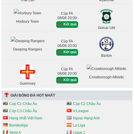
Thái Lan
Myanmar
Cúp FA
08/08 20:00
Horbury Town
Kết quả
Golcar Utd
Cúp FA
08/08 20:00
Deeping Rangers
Kết quả
Barton
Cúp FA
08/08 20:00
Crowborough Athletic
Kết quả
Guernsey
GIẢI BÓNG ĐÁ HOT NHẤT
Cúp C1 Châu Âu
Cúp C2 Châu Âu
Cúp C3 Châu Âu
V-League
Hạng nhất Việt Nam
Ngoại Hạng Anh
Bundesliga
La Liga
Serie A
Ligue 1