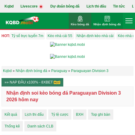
Kqbd
Livescore
Dự đoán bóng đá
Lịch thi đấu
Tin tức
L
Kèo bóng đá
Nhận định bóng đá
HOT:
Tỷ số trực tuyến 7m
Kèo nhà cái 55
Nhận định kèo nhà cái
Kèo nhà c
Kqbd
»
Nhận định bóng đá
»
Paraguay
»
Paraguayan Division 3
»» NẠP ĐẦU x100% - 8XBET
Nhận định soi kèo bóng đá Paraguayan Division 3
2026 hôm nay
Kết quả
Lịch thi đấu
Tỷ lệ cược
BXH
Top ghi bàn
Thống kê
Danh sách CLB