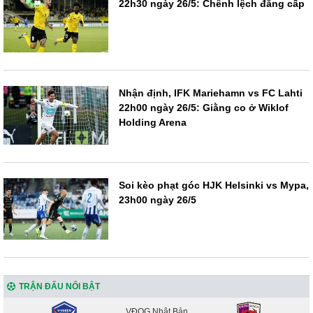
22h30 ngày 26/5: Chênh lệch đẳng cấp
Nhận định, IFK Mariehamn vs FC Lahti
22h00 ngày 26/5: Giằng co ở Wiklof
Holding Arena
Soi kèo phạt góc HJK Helsinki vs Mypa,
23h00 ngày 26/5
TRẬN ĐẤU NỔI BẬT
VĐQG Nhật Bản