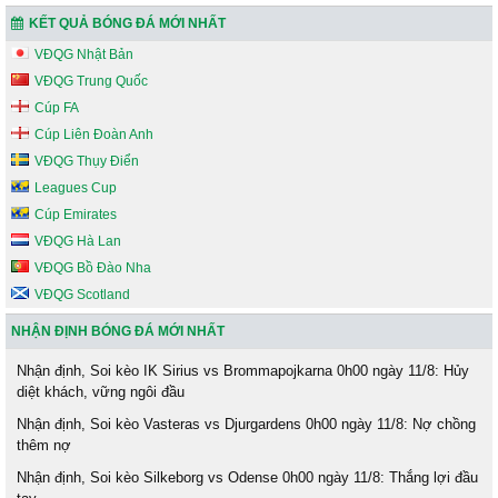
KẾT QUẢ BÓNG ĐÁ MỚI NHẤT
VĐQG Nhật Bản
VĐQG Trung Quốc
Cúp FA
Cúp Liên Đoàn Anh
VĐQG Thụy Điển
Leagues Cup
Cúp Emirates
VĐQG Hà Lan
VĐQG Bồ Đào Nha
VĐQG Scotland
NHẬN ĐỊNH BÓNG ĐÁ MỚI NHẤT
Nhận định, Soi kèo IK Sirius vs Brommapojkarna 0h00 ngày 11/8: Hủy
diệt khách, vững ngôi đầu
Nhận định, Soi kèo Vasteras vs Djurgardens 0h00 ngày 11/8: Nợ chồng
thêm nợ
Nhận định, Soi kèo Silkeborg vs Odense 0h00 ngày 11/8: Thắng lợi đầu