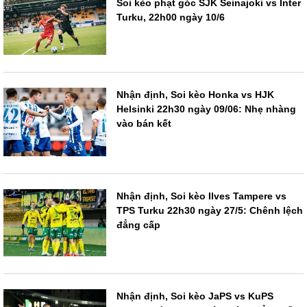
Soi kèo phạt góc SJK Seinajoki vs Inter
Turku, 22h00 ngày 10/6
Nhận định, Soi kèo Honka vs HJK
Helsinki 22h30 ngày 09/06: Nhẹ nhàng
vào bán kết
Nhận định, Soi kèo Ilves Tampere vs
TPS Turku 22h30 ngày 27/5: Chênh lệch
đẳng cấp
Nhận định, Soi kèo JaPS vs KuPS