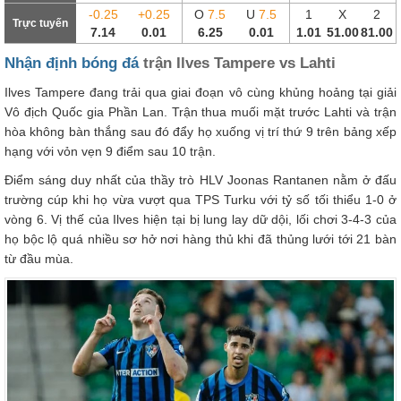
-
0.25
+
0.25
O
7.5
U
7.5
1
X
2
Trực tuyến
7.14
0.01
6.25
0.01
1.01
51.00
81.00
Nhận định bóng đá
trận Ilves Tampere vs Lahti
Ilves Tampere đang trải qua giai đoạn vô cùng khủng hoảng tại giải
Vô địch Quốc gia Phần Lan. Trận thua muối mặt trước Lahti và trận
hòa không bàn thắng sau đó đẩy họ xuống vị trí thứ 9 trên bảng xếp
hạng với vỏn vẹn 9 điểm sau 10 trận.
Điểm sáng duy nhất của thầy trò HLV Joonas Rantanen nằm ở đấu
trường cúp khi họ vừa vượt qua TPS Turku với tỷ số tối thiểu 1-0 ở
vòng 6. Vị thế của Ilves hiện tại bị lung lay dữ dội, lối chơi 3-4-3 của
họ bộc lộ quá nhiều sơ hở nơi hàng thủ khi đã thủng lưới tới 21 bàn
từ đầu mùa.