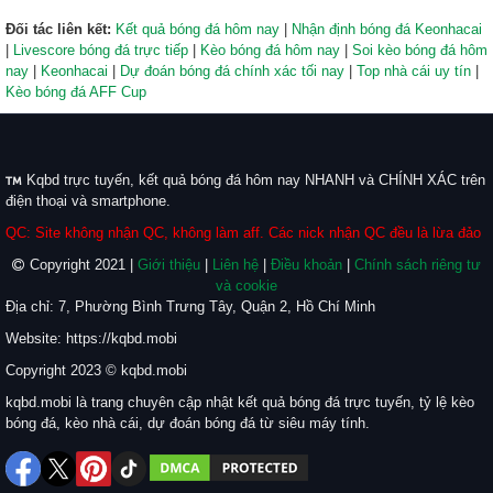
Đối tác liên kết:
Kết quả bóng đá hôm nay
|
Nhận định bóng đá Keonhacai
|
Livescore bóng đá trực tiếp
|
Kèo bóng đá hôm nay
|
Soi kèo bóng đá hôm
nay
|
Keonhacai
|
Dự đoán bóng đá chính xác tối nay
|
Top nhà cái uy tín
|
Kèo bóng đá AFF Cup
Kqbd trực tuyến, kết quả bóng đá hôm nay NHANH và CHÍNH XÁC trên
điện thoại và smartphone.
QC: Site không nhận QC, không làm aff. Các nick nhận QC đều là lừa đảo
Copyright 2021 |
Giới thiệu
|
Liên hệ
|
Điều khoản
|
Chính sách riêng tư
và cookie
Địa chỉ: 7, Phường Bình Trưng Tây, Quận 2, Hồ Chí Minh
Website: https://kqbd.mobi
Copyright 2023 © kqbd.mobi
kqbd.mobi là trang chuyên cập nhật kết quả bóng đá trực tuyến, tỷ lệ kèo
bóng đá, kèo nhà cái, dự đoán bóng đá từ siêu máy tính.