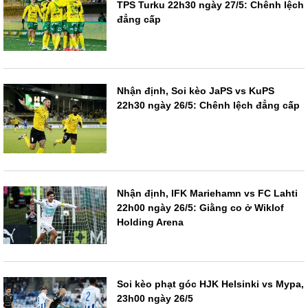
TPS Turku 22h30 ngày 27/5: Chênh lệch
đẳng cấp
Nhận định, Soi kèo JaPS vs KuPS
22h30 ngày 26/5: Chênh lệch đẳng cấp
Nhận định, IFK Mariehamn vs FC Lahti
22h00 ngày 26/5: Giằng co ở Wiklof
Holding Arena
Soi kèo phạt góc HJK Helsinki vs Mypa,
23h00 ngày 26/5