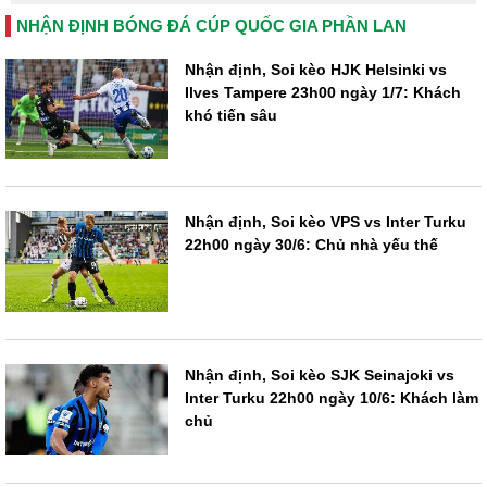
NHẬN ĐỊNH BÓNG ĐÁ CÚP QUỐC GIA PHẦN LAN
Nhận định, Soi kèo HJK Helsinki vs
Ilves Tampere 23h00 ngày 1/7: Khách
khó tiến sâu
Nhận định, Soi kèo VPS vs Inter Turku
22h00 ngày 30/6: Chủ nhà yếu thế
Nhận định, Soi kèo SJK Seinajoki vs
Inter Turku 22h00 ngày 10/6: Khách làm
chủ