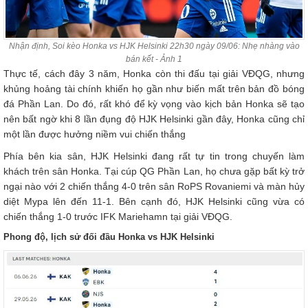
Nhận định, Soi kèo Honka vs HJK Helsinki 22h30 ngày 09/06: Nhẹ nhàng vào
bán kết - Ảnh 1
Thực tế, cách đây 3 năm, Honka còn thi đấu tại giải VĐQG, nhưng
khủng hoảng tài chính khiến họ gần như biến mất trên bản đồ bóng
đá Phần Lan. Do đó, rất khó để kỳ vọng vào kịch bản Honka sẽ tạo
nên bất ngờ khi 8 lần đụng độ HJK Helsinki gần đây, Honka cũng chỉ
một lần được hưởng niềm vui chiến thắng
Phía bên kia sân, HJK Helsinki đang rất tự tin trong chuyến làm
khách trên sân Honka. Tại cúp QG Phần Lan, họ chưa gặp bất kỳ trở
ngại nào với 2 chiến thắng 4-0 trên sân RoPS Rovaniemi và màn hủy
diệt Mypa lên đến 11-1. Bên cạnh đó, HJK Helsinki cũng vừa có
chiến thắng 1-0 trước IFK Mariehamn tại giải VĐQG.
Phong độ, lịch sử đối đầu Honka vs HJK Helsinki