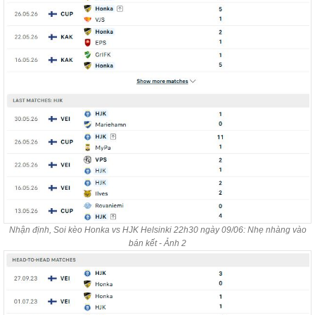
Nhận định, Soi kèo Honka vs HJK Helsinki 22h30 ngày 09/06: Nhẹ nhàng vào
bán kết - Ảnh 2