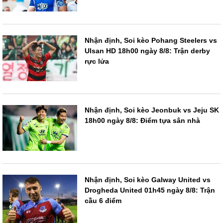
Nhận định, Soi kèo Pohang Steelers vs
Ulsan HD 18h00 ngày 8/8: Trận derby
rực lửa
Nhận định, Soi kèo Jeonbuk vs Jeju SK
18h00 ngày 8/8: Điểm tựa sân nhà
Nhận định, Soi kèo Galway United vs
Drogheda United 01h45 ngày 8/8: Trận
cầu 6 điểm