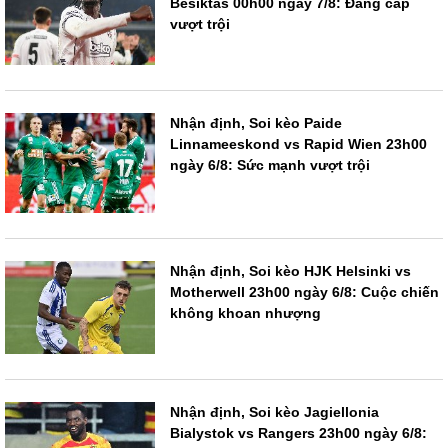
Besiktas 00h00 ngày 7/8: Đẳng cấp
vượt trội
Nhận định, Soi kèo Paide
Linnameeskond vs Rapid Wien 23h00
ngày 6/8: Sức mạnh vượt trội
Nhận định, Soi kèo HJK Helsinki vs
Motherwell 23h00 ngày 6/8: Cuộc chiến
không khoan nhượng
Nhận định, Soi kèo Jagiellonia
Bialystok vs Rangers 23h00 ngày 6/8: