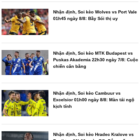
Nhận định, Soi kèo Wolves vs Port Vale
01h45 ngày 8/8: Bầy Sói thị uy
Nhận định, Soi kèo MTK Budapest vs
Puskas Akademia 22h30 ngày 7/8: Cuộc
chiến cân bằng
Nhận định, Soi kèo Cambuur vs
Excelsior 01h00 ngày 8/8: Màn tái ngộ
kịch tính
Nhận định, Soi kèo Hradec Kralove vs