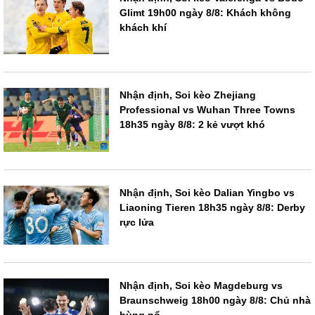
Glimt 19h00 ngày 8/8: Khách không
khách khí
Nhận định, Soi kèo Zhejiang
Professional vs Wuhan Three Towns
18h35 ngày 8/8: 2 kẻ vượt khó
Nhận định, Soi kèo Dalian Yingbo vs
Liaoning Tieren 18h35 ngày 8/8: Derby
rực lửa
Nhận định, Soi kèo Magdeburg vs
Braunschweig 18h00 ngày 8/8: Chủ nhà