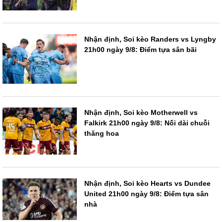
Nhận định, Soi kèo Randers vs Lyngby
21h00 ngày 9/8: Điểm tựa sân bãi
Nhận định, Soi kèo Motherwell vs
Falkirk 21h00 ngày 9/8: Nối dài chuỗi
thăng hoa
Nhận định, Soi kèo Hearts vs Dundee
United 21h00 ngày 9/8: Điểm tựa sân
nhà