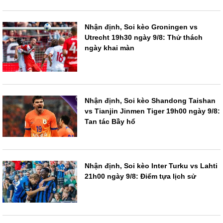
Nhận định, Soi kèo Groningen vs
Utrecht 19h30 ngày 9/8: Thử thách
ngày khai màn
Nhận định, Soi kèo Shandong Taishan
vs Tianjin Jinmen Tiger 19h00 ngày 9/8:
Tan tác Bầy hổ
Nhận định, Soi kèo Inter Turku vs Lahti
21h00 ngày 9/8: Điểm tựa lịch sử