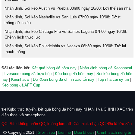
Nhận định, Soi kèo Austin vs Puebla 08h00 ngày 10/08: Lợi thế sân nhà
Nhận định, Soi kèo Nashville vs San Luis 07h00 ngày 10/08: Dở ít
thắng dở nhiều
Nhận định, Soi kèo Chicago Fire vs Santos Laguna 07h00 ngày 10/08:
Chênh lệch thực lực
Nhận định, Soi kèo Philadelphia vs Necaxa 06h30 ngày 10/08: Trở lại
mạch thắng
Đối tác liên kết:
Kết quả bóng đá hôm nay
|
Nhận định bóng đá Keonhacai
|
Livescore bóng đá trực tiếp
|
Kèo bóng đá hôm nay
|
Soi kèo bóng đá hôm
nay
|
Keonhacai
|
Dự đoán bóng đá chính xác tối nay
|
Top nhà cái uy tín
|
Kèo bóng đá AFF Cup
Kqbd trực tuyến, kết quả bóng đá hôm nay NHANH và CHÍNH XÁC trên
điện thoại và smartphone.
QC: Site không nhận QC, không làm aff. Các nick nhận QC đều là lừa đảo
Copyright 2021 |
Giới thiệu
|
Liên hệ
|
Điều khoản
|
Chính sách riêng tư