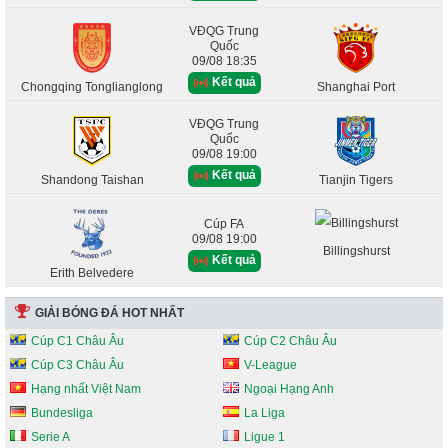
VĐQG Trung
Quốc
09/08 18:35
Kết quả
Chongqing Tonglianglong
Shanghai Port
VĐQG Trung
Quốc
09/08 19:00
Kết quả
Shandong Taishan
Tianjin Tigers
Cúp FA
09/08 19:00
Billingshurst
Kết quả
Erith Belvedere
GIẢI BÓNG ĐÁ HOT NHẤT
Cúp C1 Châu Âu
Cúp C2 Châu Âu
Cúp C3 Châu Âu
V-League
Hạng nhất Việt Nam
Ngoại Hạng Anh
Bundesliga
La Liga
Serie A
Ligue 1