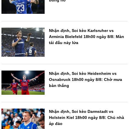
bùng nổ
Nhận định, Soi kèo Karlsruher vs
Arminia Bielefeld 18h00 ngày 8/8: Màn
tái đấu nảy lửa
Nhận định, Soi kèo Heidenheim vs
Osnabruck 18h00 ngày 8/8: Chờ mưa
bàn thắng
Nhận định, Soi kèo Darmstadt vs
Holstein Kiel 18h00 ngày 8/8: Chủ nhà
áp đảo