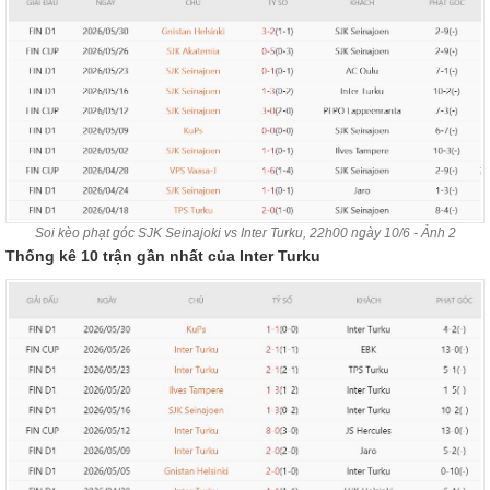
Soi kèo phạt góc SJK Seinajoki vs Inter Turku, 22h00 ngày 10/6 - Ảnh 2
Thống kê 10 trận gần nhất của Inter Turku