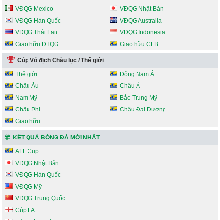
VĐQG Mexico
VĐQG Nhật Bản
VĐQG Hàn Quốc
VĐQG Australia
VĐQG Thái Lan
VĐQG Indonesia
Giao hữu ĐTQG
Giao hữu CLB
Cúp Vô địch Châu lục / Thế giới
Thế giới
Đông Nam Á
Châu Âu
Châu Á
Nam Mỹ
Bắc-Trung Mỹ
Châu Phi
Châu Đại Dương
Giao hữu
KẾT QUẢ BÓNG ĐÁ MỚI NHẤT
AFF Cup
VĐQG Nhật Bản
VĐQG Hàn Quốc
VĐQG Mỹ
VĐQG Trung Quốc
Cúp FA