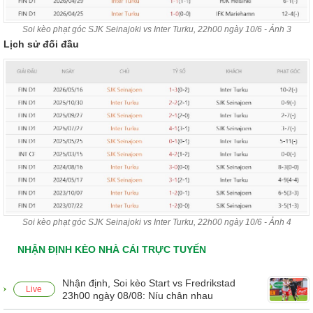
Soi kèo phạt góc SJK Seinajoki vs Inter Turku, 22h00 ngày 10/6 - Ảnh 3
Lịch sử đối đầu
Soi kèo phạt góc SJK Seinajoki vs Inter Turku, 22h00 ngày 10/6 - Ảnh 4
NHẬN ĐỊNH KÈO NHÀ CÁI TRỰC TUYẾN
Nhận định, Soi kèo Start vs Fredrikstad
Live
23h00 ngày 08/08: Níu chân nhau