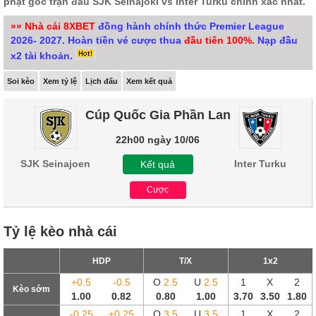
phạt góc trận đấu SJK Seinajoki vs Inter Turku chính xác nhất.
»» Nhà cái 8XBET
đồng hành chính thức Premier League
2026- 2027. Hoàn tiền vé cược thua
đầu tiên 100%.
Nạp đầu
x2 tài khoản.
Soi kèo
Xem tỷ lệ
Lịch đấu
Xem kết quả
Cúp Quốc Gia Phần Lan
22h00 ngày 10/06
SJK Seinajoen
Inter Turku
Kết quả
Cược
Tỷ lệ kèo nhà cái
HDP
T/X
1x2
+
0.5
-
0.5
O
2.5
U
2.5
1
X
2
Kèo sớm
1.00
0.82
0.80
1.00
3.70
3.50
1.80
-
0.25
+
0.25
O
3.5
U
3.5
1
X
2