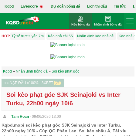
Kqbd
Livescore
Dự đoán bóng đá
Lịch thi đấu
Tin tức
L
Kèo bóng đá
Nhận định bóng đá
HOT:
Tỷ số trực tuyến 7m
Kèo nhà cái 55
Nhận định kèo nhà cái
Kèo nhà c
Kqbd
»
Nhận định bóng đá
»
Soi kèo phạt góc
»» NẠP ĐẦU x100% - 8XBET
Soi kèo phạt góc SJK Seinajoki vs Inter
Turku, 22h00 ngày 10/6
Tầm Hoan
- 09/06/2026 13:00
Kqbd.mobi soi kèo phạt góc SJK Seinajoki vs Inter Turku,
22h00 ngày 10/6 - Cúp QG Phần Lan. Soi kèo châu Á, Tài xỉu