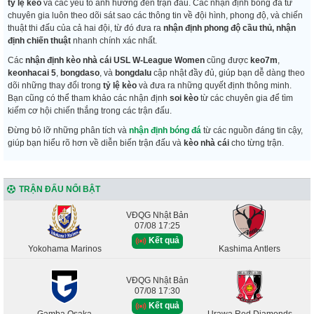
tỷ lệ kèo
và các yếu tố ảnh hưởng đến trận đấu. Các nhận định bóng đá từ
chuyên gia luôn theo dõi sát sao các thông tin về đội hình, phong độ, và chiến
thuật thi đấu của cả hai đội, từ đó đưa ra
nhận định phong độ cầu thủ, nhận
định chiến thuật
nhanh chính xác nhất.
Các
nhận định kèo nhà cái
USL W-League Women
cũng được
keo7m
,
keonhacai 5
,
bongdaso
, và
bongdalu
cập nhật đầy đủ, giúp bạn dễ dàng theo
dõi những thay đổi trong
tỷ lệ kèo
và đưa ra những quyết định thông minh.
Bạn cũng có thể tham khảo các nhận định
soi kèo
từ các chuyên gia để tìm
kiếm cơ hội chiến thắng trong các trận đấu.
Đừng bỏ lỡ những phân tích và
nhận định bóng đá
từ các nguồn đáng tin cậy,
giúp bạn hiểu rõ hơn về diễn biến trận đấu và
kèo nhà cái
cho từng trận.
TRẬN ĐẤU NỔI BẬT
VĐQG Nhật Bản
07/08 17:25
Kết quả
Yokohama Marinos
Kashima Antlers
VĐQG Nhật Bản
07/08 17:30
Kết quả