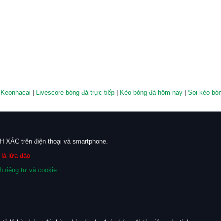
 Keonhacai
|
Livescore bóng đá trực tiếp
|
Kèo bóng đá hôm nay
|
Soi kèo bó
 XÁC trên điện thoại và smartphone.
là lừa đảo
h riêng tư và cookie