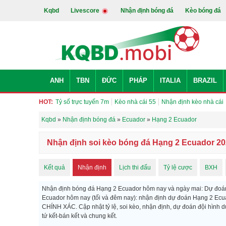
Kqbd
Livescore
Nhận định bóng đá
Kèo bóng đá
ANH
TBN
ĐỨC
PHÁP
ITALIA
BRAZIL
HOT:
Tỷ số trực tuyến 7m
Kèo nhà cái 55
Nhận định kèo nhà cái
Kqbd
»
Nhận định bóng đá
»
Ecuador
»
Hạng 2 Ecuador
Nhận định soi kèo bóng đá Hạng 2 Ecuador 2
Kết quả
Nhận định
Lịch thi đấu
Tỷ lệ cược
BXH
Nhận định bóng đá Hạng 2 Ecuador hôm nay và ngày mai: Dự đoán k
Ecuador hôm nay (tối và đêm nay): nhận định dự đoán Hạng 2 Ecua
CHÍNH XÁC. Cập nhật tỷ lệ, soi kèo, nhận định, dự đoán đội hình 
tứ kết-bán kết và chung kết.