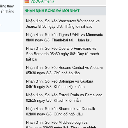
VĐQG Armenia
hững thay
NHẬN ĐỊNH BÓNG ĐÁ MỚI NHẤT
iến thắng
Nhận định, Soi kèo Vancouver Whitecaps vs
.
Juarez 9h30 ngày 8/8: Thắng lợi sít sao
Nhận định, Soi kèo Tigres UANL vs Minnesota
8h00 ngày 8/8: Thành-bại tại… luân lưu
Nhận định, Soi kèo Operario Ferroviario vs
Sao Bernardo 05h30 ngày 8/8: Duy trì mạch
bất bại
Nhận định, Soi kèo Rosario Central vs Aldosivi
05h30 ngày 8/8: Chủ nhà áp đảo
Nhận định, Soi kèo Balompie vs Guabira
04h15 ngày 8/8: Khó cho đội khách
Nhận định, Soi kèo Estoril Praia vs Famalicao
02h15 ngày 8/8: Khách khó nhằn
Nhận định, Soi kèo Shamrock vs Dundalk
02h00 ngày 8/8: Củng cố ngôi đầu
Nhận định, Soi kèo Middlesbrough vs
Wrexham 02h00 ngày 8/8: Thực lực nhỉnh