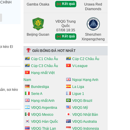
r CHÍNH
Kết quả
Gamba Osaka
Urawa Red
Diamonds
VĐQG Trung
Quốc
07/08 18:35
Beijing Guoan
Shenzhen
Kết quả
Xinpengcheng
oi kèo El
GIẢI BÓNG ĐÁ HOT NHẤT
Cúp C1 Châu Âu
Cúp C2 Châu Âu
Cúp C3 Châu Âu
V-League
Hạng nhất Việt
Nam
Ngoại Hạng Anh
Bundesliga
La Liga
sân, soi kèo
Serie A
Ligue 1
Hạng nhất Anh
VĐQG Brazil
VĐQG Argentina
VĐQG Mỹ
VĐQG Mexico
VĐQG Nhật Bản
VĐQG Hàn Quốc
VĐQG Australia
VĐQG Thái Lan
VĐQG Indonesia