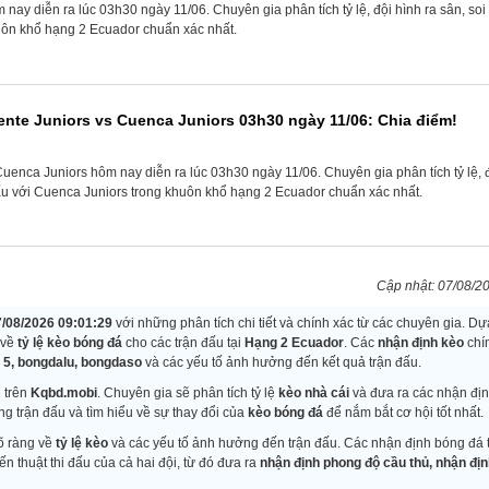
y diễn ra lúc 03h30 ngày 11/06. Chuyên gia phân tích tỷ lệ, đội hình ra sân, soi
ôn khổ hạng 2 Ecuador chuẩn xác nhất.
ente Juniors vs Cuenca Juniors 03h30 ngày 11/06: Chia điểm!
uenca Juniors hôm nay diễn ra lúc 03h30 ngày 11/06. Chuyên gia phân tích tỷ lệ, đ
ấu với Cuenca Juniors trong khuôn khổ hạng 2 Ecuador chuẩn xác nhất.
Cập nhật:
07/08/2
7/08/2026 09:01:29
với những phân tích chi tiết và chính xác từ các chuyên gia. Dự
 về
tỷ lệ
kèo bóng đá
cho các trận đấu tại
Hạng 2 Ecuador
. Các
nhận định kèo
chí
 5, bongdalu, bongdaso
và các yếu tố ảnh hưởng đến kết quả trận đấu.
 trên
Kqbd.mobi
. Chuyên gia sẽ phân tích tỷ lệ
kèo nhà cái
và đưa ra các nhận địn
ng trận đấu và tìm hiểu về sự thay đổi của
kèo bóng đá
để nắm bắt cơ hội tốt nhất.
rõ ràng về
tỷ lệ kèo
và các yếu tố ảnh hưởng đến trận đấu. Các nhận định bóng đá 
ến thuật thi đấu của cả hai đội, từ đó đưa ra
nhận định phong độ cầu thủ, nhận địn